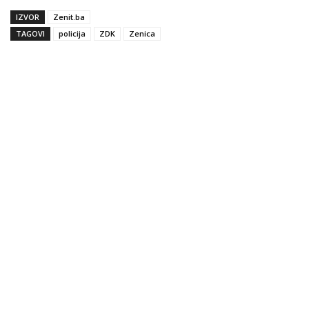
IZVOR
Zenit.ba
TAGOVI
policija
ZDK
Zenica