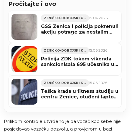
Pročitajte i ovo
19.06.2026
ZENIČKO-DOBOJSKI KANTON
GSS Zenica i policija pokrenuli
akciju potrage za nestalim
Zeničaninom Miloradom
Kojićem
15.06.2026
ZENIČKO-DOBOJSKI KANTON
Policija ZDK tokom vikenda
sankcionisala 695 učesnika u
saobraćaju
15.06.2026
ZENIČKO-DOBOJSKI KANTON
Teška krađa u fitness studiju u
centru Zenice, otuđeni laptop,
tablet i uređaj za videonadzor
Prilikom kontrole utvrđeno je da vozač kod sebe nije
posjedovao vozačku dozvolu, a provjerom u bazi