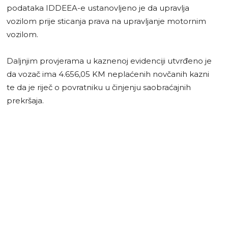
podataka IDDEEA-e ustanovljeno je da upravlja
vozilom prije sticanja prava na upravljanje motornim
vozilom.
Daljnjim provjerama u kaznenoj evidenciji utvrđeno je
da vozač ima 4.656,05 KM neplaćenih novčanih kazni
te da je riječ o povratniku u činjenju saobraćajnih
prekršaja.