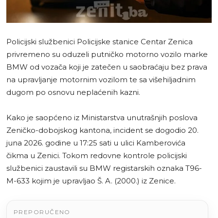
Policijski službenici Policijske stanice Centar Zenica
privremeno su oduzeli putničko motorno vozilo marke
BMW od vozača koji je zatečen u saobraćaju bez prava
na upravljanje motornim vozilom te sa višehiljadnim
dugom po osnovu neplaćenih kazni.
Kako je saopćeno iz Ministarstva unutrašnjih poslova
Zeničko-dobojskog kantona, incident se dogodio 20.
juna 2026. godine u 17:25 sati u ulici Kamberovića
čikma u Zenici. Tokom redovne kontrole policijski
službenici zaustavili su BMW registarskih oznaka T96-
M-633 kojim je upravljao Š. A. (2000.) iz Zenice.
PREPORUČENO