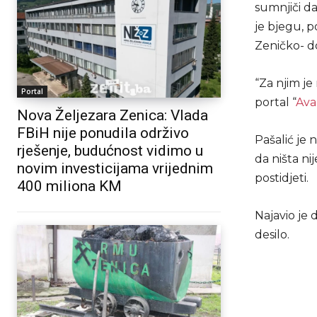
sumnjiči da
je bjegu, p
Zeničko- d
“Za njim je
Portal
portal “
Ava
Nova Željezara Zenica: Vlada
FBiH nije ponudila održivo
Pašalić je 
rješenje, budućnost vidimo u
da ništa ni
novim investicijama vrijednim
postidjeti.
400 miliona KM
Najavio je 
desilo.