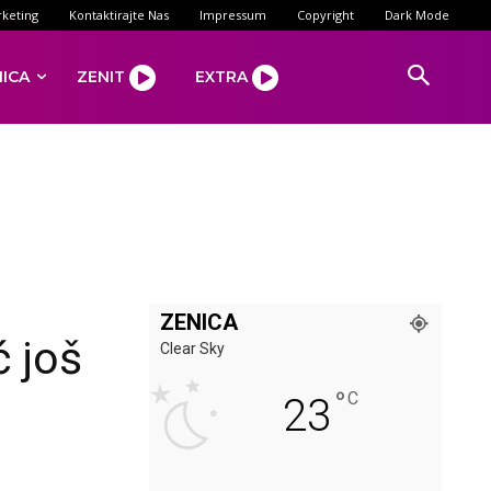
keting
Kontaktirajte Nas
Impressum
Copyright
Dark Mode
NICA
ZENIT
EXTRA
ZENICA
ć još
Clear Sky
°
C
23