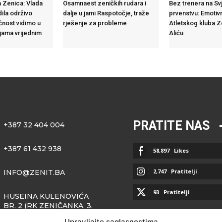
 Zenica: Vlada
Osamnaest zeničkih rudara i
Bez trenera na S
dila održivo
dalje u jami Raspotočje, traže
prvenstvu: Emotiv
ćnost vidimo u
rješenje za probleme
Atletskog kluba 
ijama vrijednim
Aliću
PRATITE NAS
+387 32 404 004
+387 61 432 938
58,897
Likes
2,747
Pratitelji
INFO@ZENIT.BA
93
Pratitelji
HUSEINA KULENOVIĆA
BR. 2 (RK ZENIČANKA, 3.
SPRAT), 72000 ZENICA
Upravljajte saglasnostima