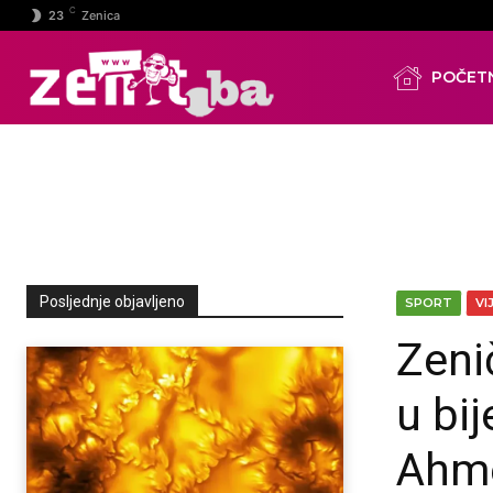
C
23
Zenica
POČET
Posljednje objavljeno
SPORT
VI
Zeni
u bi
Ahme