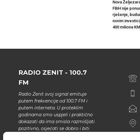
Nova Željezara
FBiH nije ponu
rješenje, budu
novim investic
400 miliona KM
RADIO ZENIT - 100.7
FM
Radio Zenit svoj signal emituje
putem frekvencije od 100.7 FM i
putem interneta. U proteklim
godinama smo uspjeli i praktično
dokazati da ima smisla razmišljati
pozitivno, osjećati se dobro i biti
bolji.