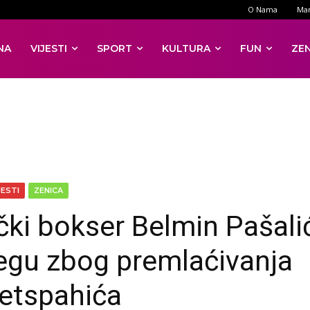
O Nama
Mar
NA
VIJESTI
SPORT
KULTURA
FUN
ZE
JESTI
ZENICA
čki bokser Belmin Pašali
jegu zbog premlaćivanja
tspahića