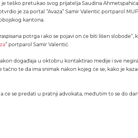
 je teško pretukao svog prijatelja Saudina Ahmetspahića,
otvrdio je za portal “Avaza” Samir Valentić portparol MU
obojskog kantona.
 raspisana potrga i ako se pojavi on će biti lišen slobode”, 
za
” portparol Samir Valentić.
nakon događaja u oktobru kontaktirao medije i sve negira
je tačno te da ima snimak nakon kojeg će se, kako je kaz
da će se predati u pratnji advokata, međutim to se do dan