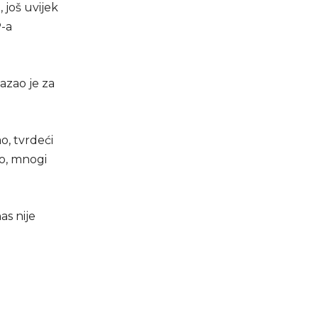
 još uvijek
P-a
kazao je za
o, tvrdeći
ao, mnogi
as nije