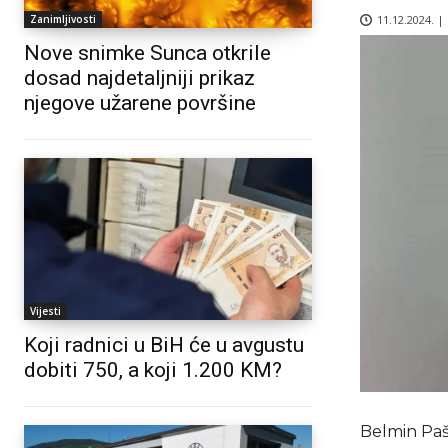
11.12.2024. |
Zanimljivosti
Nove snimke Sunca otkrile
dosad najdetaljniji prikaz
njegove užarene površine
Vijesti
Koji radnici u BiH će u avgustu
dobiti 750, a koji 1.200 KM?
Belmin Paša