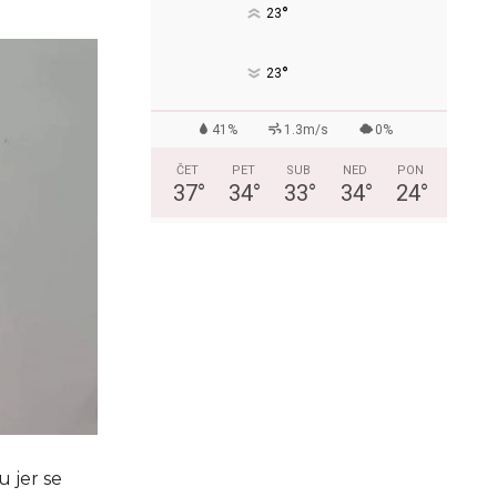
°
23
°
23
41%
1.3m/s
0%
ČET
PET
SUB
NED
PON
37
°
34
°
33
°
34
°
24
°
u jer se