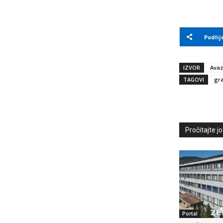
Podlij
IZVOR
Avaz
TAGOVI
gra
Pročitajte još
Portal