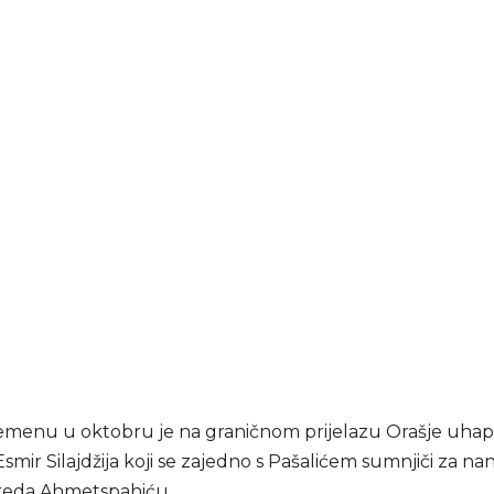
menu u oktobru je na graničnom prijelazu Orašje uha
smir Silajdžija koji se zajedno s Pašalićem sumnjiči za n
reda Ahmetspahiću.