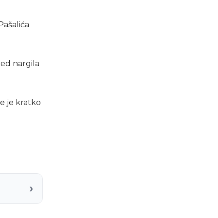
Pašalića
red nargila
e je kratko
›