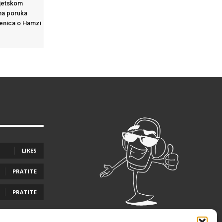
vjetskom
na poruka
Zenica o Hamzi
LIKES
PRATITE
PRATITE