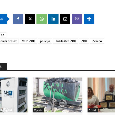
eli
.ba
nični prelaz
MUP ZDK
policija
Tužilaštvo ZDK
ZDK
Zenica
...
Vijesti
Sport