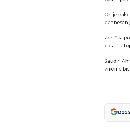
On je nakon
podnesen j
Zenička pol
bara i aut
Saudin Ahm
vrijeme bio
Dodaj