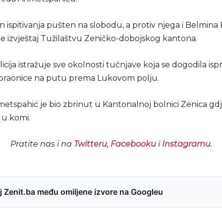
 ispitivanja pušten na slobodu, a protiv njega i Belmina 
e izvještaj Tužilaštvu Zeničko-dobojskog kantona.
icija istražuje sve okolnosti tučnjave koja se dogodila isp
opraonice na putu prema Lukovom polju.
etspahić je bio zbrinut u Kantonalnoj bolnici Zenica gdj
 u komi.
Pratite nas i na
Twitteru
,
Facebooku
i
Instagramu
.
 Zenit.ba među omiljene izvore na Googleu