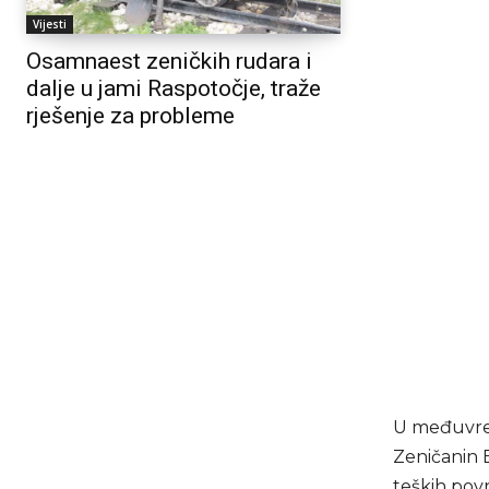
Vijesti
Osamnaest zeničkih rudara i
dalje u jami Raspotočje, traže
rješenje za probleme
U međuvre
Zeničanin E
teških pov