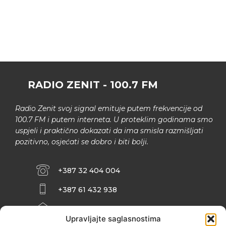
RADIO ZENIT - 100.7 FM
Radio Zenit svoj signal emituje putem frekvencije od
100.7 FM i putem interneta. U proteklim godinama smo
uspjeli i praktično dokazati da ima smisla razmišljati
pozitivno, osjećati se dobro i biti bolji.
+387 32 404 004
+387 61 432 938
INFO@ZENIT.BA
Upravljajte saglasnostima