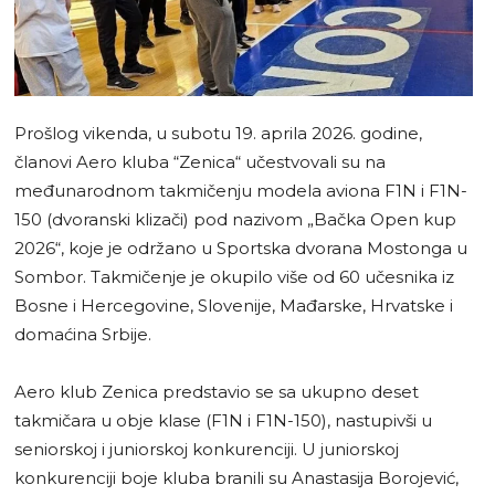
Prošlog vikenda, u subotu 19. aprila 2026. godine,
članovi Aero kluba “Zenica“ učestvovali su na
međunarodnom takmičenju modela aviona F1N i F1N-
150 (dvoranski klizači) pod nazivom „Bačka Open kup
2026“, koje je održano u Sportska dvorana Mostonga u
Sombor. Takmičenje je okupilo više od 60 učesnika iz
Bosne i Hercegovine, Slovenije, Mađarske, Hrvatske i
domaćina Srbije.
Aero klub Zenica predstavio se sa ukupno deset
takmičara u obje klase (F1N i F1N-150), nastupivši u
seniorskoj i juniorskoj konkurenciji. U juniorskoj
konkurenciji boje kluba branili su Anastasija Borojević,