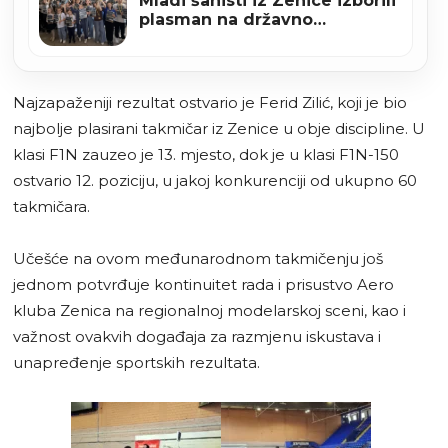
Mladi šahisti iz Zenice izborili
plasman na državno
prvenstvo BiH
Najzapaženiji rezultat ostvario je Ferid Zilić, koji je bio
najbolje plasirani takmičar iz Zenice u obje discipline. U
klasi F1N zauzeo je 13. mjesto, dok je u klasi F1N-150
ostvario 12. poziciju, u jakoj konkurenciji od ukupno 60
takmičara.
Učešće na ovom međunarodnom takmičenju još
jednom potvrđuje kontinuitet rada i prisustvo Aero
kluba Zenica na regionalnoj modelarskoj sceni, kao i
važnost ovakvih događaja za razmjenu iskustava i
unapređenje sportskih rezultata.