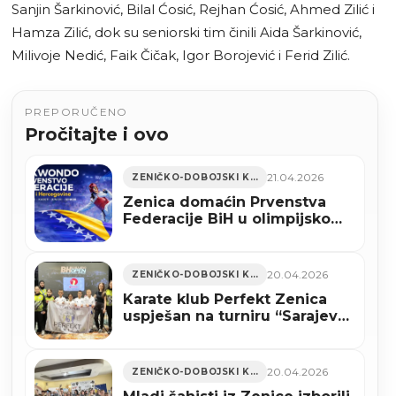
Sanjin Šarkinović, Bilal Ćosić, Rejhan Ćosić, Ahmed Zilić i
Hamza Zilić, dok su seniorski tim činili Aida Šarkinović,
Milivoje Nedić, Faik Čičak, Igor Borojević i Ferid Zilić.
PREPORUČENO
Pročitajte i ovo
21.04.2026
ZENIČKO-DOBOJSKI KANTON
Zenica domaćin Prvenstva
Federacije BiH u olimpijskom
taekwondou 2026
20.04.2026
ZENIČKO-DOBOJSKI KANTON
Karate klub Perfekt Zenica
uspješan na turniru “Sarajevo
Open 2026” (FOTO)
20.04.2026
ZENIČKO-DOBOJSKI KANTON