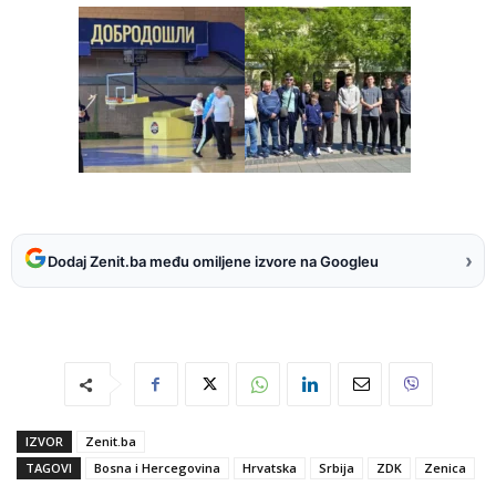
›
Dodaj Zenit.ba među omiljene izvore na Googleu
IZVOR
Zenit.ba
TAGOVI
Bosna i Hercegovina
Hrvatska
Srbija
ZDK
Zenica