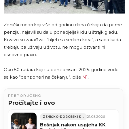
Zenički rudari koji više od godinu dana čekaju da prime
penziju, najavili su da u ponedjeljak idu u štrajk glađu.
Krvavo su zarađivali “hljeb sa sedam kora”, a sada kada
trebaju da uživaju u životu, ne mogu ostvariti ni
osnovno pravo.
Oko 50 rudara koji su penzionisani 2025. godine vode
se kao “penzioneri na čekanju”, piše
N1
.
PREPORUČENO
Pročitajte i ovo
21.05.2026
ZENIČKO-DOBOJSKI KANTON
Bošnjak nakon uspjeha KK