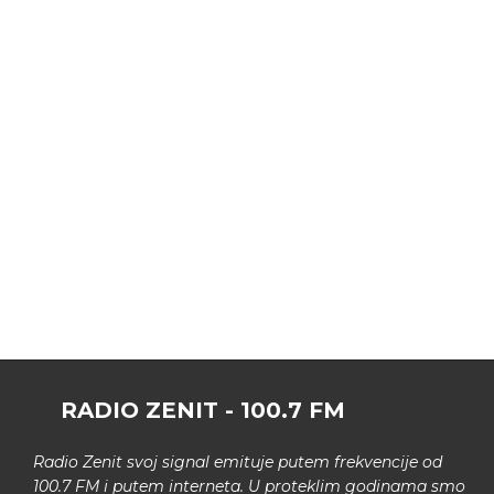
RADIO ZENIT - 100.7 FM
Radio Zenit svoj signal emituje putem frekvencije od
100.7 FM i putem interneta. U proteklim godinama smo