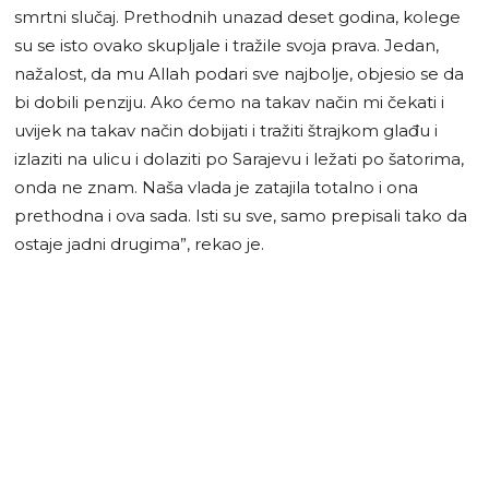
smrtni slučaj. Prethodnih unazad deset godina, kolege
su se isto ovako skupljale i tražile svoja prava. Jedan,
nažalost, da mu Allah podari sve najbolje, objesio se da
bi dobili penziju. Ako ćemo na takav način mi čekati i
uvijek na takav način dobijati i tražiti štrajkom glađu i
izlaziti na ulicu i dolaziti po Sarajevu i ležati po šatorima,
onda ne znam. Naša vlada je zatajila totalno i ona
prethodna i ova sada. Isti su sve, samo prepisali tako da
ostaje jadni drugima”, rekao je.