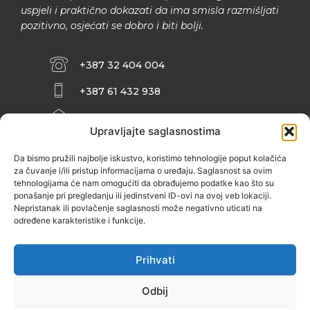
uspjeli i praktično dokazati da ima smisla razmišljati
pozitivno, osjećati se dobro i biti bolji.
+387 32 404 004
+387 61 432 938
INFO@ZENIT.BA
Upravljajte saglasnostima
HUSEINA KULENOVIĆA BR. 2 (RK
ZENIČANKA, 3. SPRAT), 72000 ZENICA
Da bismo pružili najbolje iskustvo, koristimo tehnologije poput kolačića
za čuvanje i/ili pristup informacijama o uređaju. Saglasnost sa ovim
tehnologijama će nam omogućiti da obrađujemo podatke kao što su
ponašanje pri pregledanju ili jedinstveni ID-ovi na ovoj veb lokaciji.
Nepristanak ili povlačenje saglasnosti može negativno uticati na
određene karakteristike i funkcije.
Prihvati
Odbij