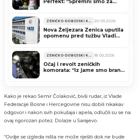
Perfekt: “Spremni smo za
Balkansko prvenstvo” (AUDIO)
20.05.2026
ZENIČKO-DOBOJSKI KANTON
Nova Željezara Zenica uputila
opomenu pred tužbu Vladi
Federacije BiH
18.05.2026
ZENIČKO-DOBOJSKI KANTON
Očaj i revolt zeničkih
komorata: “Iz jame smo branili
državu, a sad nas tjerate da
prosimo za hljeb i lijekove!”
Kako je rekao Semir Čolaković, bivši rudar, iz Vlade
Federacije Bosne i Hercegovine nisu dobili nikakav
odgovor i nakon svih pokušaja i apela, odlučili su se na
ovaj rigorozan potez. Dolaze u Sarajevo.
“Ovdje se izgleda ništa ne može riješiti dok ne bude