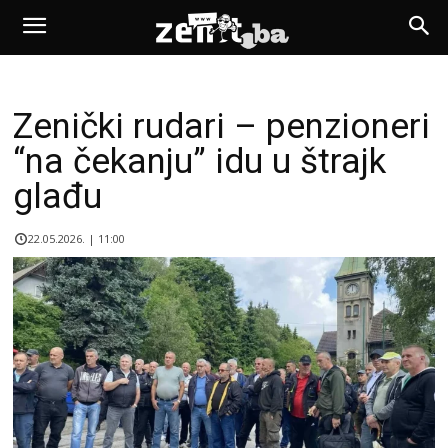
Zenički rudari – penzioneri
“na čekanju” idu u štrajk
glađu
22.05.2026. | 11:00