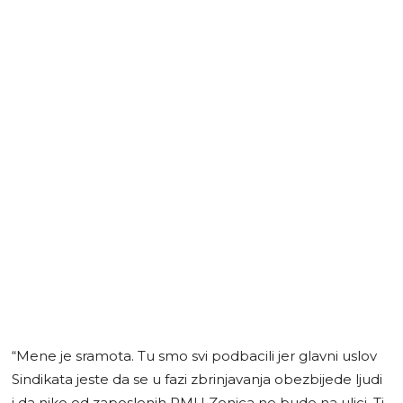
“Mene je sramota. Tu smo svi podbacili jer glavni uslov
Sindikata jeste da se u fazi zbrinjavanja obezbijede ljudi
i da niko od zaposlenih RMU Zenica ne bude na ulici. Ti