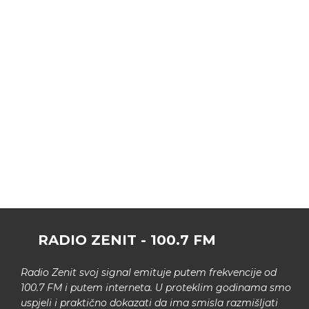
RADIO ZENIT - 100.7 FM
Radio Zenit svoj signal emituje putem frekvencije od
100.7 FM i putem interneta. U proteklim godinama smo
uspjeli i praktično dokazati da ima smisla razmišljati