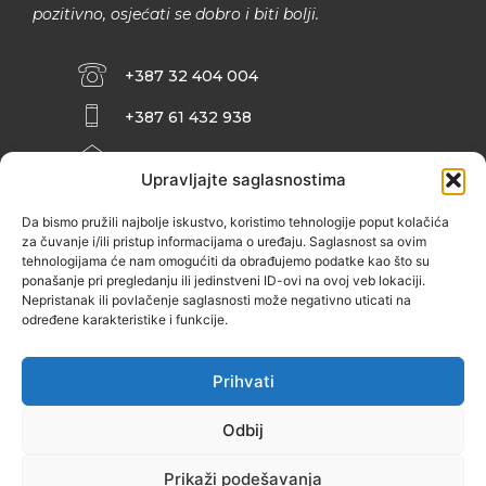
pozitivno, osjećati se dobro i biti bolji.
+387 32 404 004
+387 61 432 938
INFO@ZENIT.BA
Upravljajte saglasnostima
HUSEINA KULENOVIĆA BR. 2 (RK
ZENIČANKA, 3. SPRAT), 72000 ZENICA
Da bismo pružili najbolje iskustvo, koristimo tehnologije poput kolačića
za čuvanje i/ili pristup informacijama o uređaju. Saglasnost sa ovim
tehnologijama će nam omogućiti da obrađujemo podatke kao što su
ponašanje pri pregledanju ili jedinstveni ID-ovi na ovoj veb lokaciji.
Nepristanak ili povlačenje saglasnosti može negativno uticati na
određene karakteristike i funkcije.
Prihvati
Odbij
Prikaži podešavanja