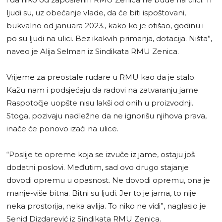
ljudi su, uz obećanje vlade, da će biti ispoštovani,
bukvalno od januara 2023., kako ko je otišao, godinu i
po su ljudi na ulici. Bez ikakvih primanja, dotacija. Ništa”,
naveo je Alija Selman iz Sindikata RMU Zenica.
Vrijeme za preostale rudare u RMU kao da je stalo.
Kažu nam i podsjećaju da radovi na zatvaranju jame
Raspotočje uopšte nisu lakši od onih u proizvodnji.
Stoga, pozivaju nadležne da ne ignorišu njihova prava,
inače će ponovo izaći na ulice.
“Poslije te opreme koja se izvuče iz jame, ostaju još
dodatni poslovi. Međutim, sad ovo drugo stajanje
dovodi opremu u opasnost. Ne dovodi opremu, ona je
manje-više bitna. Bitni su ljudi. Jer to je jama, to nije
neka prostorija, neka avlija. To niko ne vidi”, naglasio je
Senid Dizdarević iz Sindikata RMU Zenica.