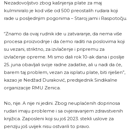
Nezadovoljstvo zbog kašnjenja plate za maj
kulminiralo je kod više od 500 preostalih rudara koji
rade u posljednjim pogonima – Staroj jami i Raspotočju.
“Znamo da ovaj rudnik ide u zatvaranje, da nema više
procesa proizvodnje i da ćemo raditi na poslovima koji
su vezani, striktno, za izvlačenje i pripremu za
izvlačenje opreme. Mi smo dali rok 10-ak dana i poslije
25. juna obavljali svoje radne zadatke, ali u nadi da će,
barem taj problem, vezan za isplatu plate, biti riješen”,
kazao je Nedžad Duraković, predsjednik Sindikalne
organizacije RMU Zenica.
No, nije. A nije ni jedini. Zbog neuplaćenih doprinosa
rudari imaju probleme i sa ovjeravanjem zdravstvenih
knjižica. Zaposleni koji su još 2023. stekli uslove za
penziju još uvijek nisu ostvarili to pravo.