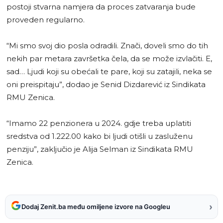
postoji stvarna namjera da proces zatvaranja bude
proveden regularno.
“Mi smo svoj dio posla odradili. Znači, doveli smo do tih
nekih par metara završetka čela, da se može izvlačiti. E,
sad… Ljudi koji su obećali te pare, koji su zatajili, neka se
oni preispitaju”, dodao je Senid Dizdarević iz Sindikata
RMU Zenica.
“Imamo 22 penzionera u 2024. gdje treba uplatiti
sredstva od 1.222.00 kako bi ljudi otišli u zasluženu
penziju”, zaključio je Alija Selman iz Sindikata RMU
Zenica.
›
Dodaj Zenit.ba među omiljene izvore na Googleu