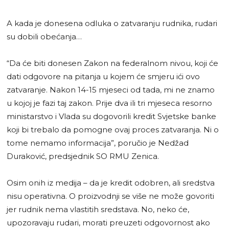
A kada je donesena odluka o zatvaranju rudnika, rudari
su dobili obećanja…
“Da će biti donesen Zakon na federalnom nivou, koji će
dati odgovore na pitanja u kojem će smjeru ići ovo
zatvaranje. Nakon 14-15 mjeseci od tada, mi ne znamo
u kojoj je fazi taj zakon. Prije dva ili tri mjeseca resorno
ministarstvo i Vlada su dogovorili kredit Svjetske banke
koji bi trebalo da pomogne ovaj proces zatvaranja. Ni o
tome nemamo informacija”, poručio je Nedžad
Duraković, predsjednik SO RMU Zenica.
Osim onih iz medija – da je kredit odobren, ali sredstva
nisu operativna. O proizvodnji se više ne može govoriti
jer rudnik nema vlastitih sredstava. No, neko će,
upozoravaju rudari, morati preuzeti odgovornost ako