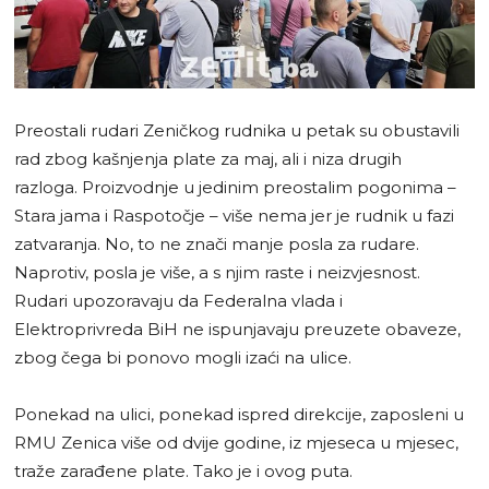
Preostali rudari Zeničkog rudnika u petak su obustavili
rad zbog kašnjenja plate za maj, ali i niza drugih
razloga. Proizvodnje u jedinim preostalim pogonima –
Stara jama i Raspotočje – više nema jer je rudnik u fazi
zatvaranja. No, to ne znači manje posla za rudare.
Naprotiv, posla je više, a s njim raste i neizvjesnost.
Rudari upozoravaju da Federalna vlada i
Elektroprivreda BiH ne ispunjavaju preuzete obaveze,
zbog čega bi ponovo mogli izaći na ulice.
Ponekad na ulici, ponekad ispred direkcije, zaposleni u
RMU Zenica više od dvije godine, iz mjeseca u mjesec,
traže zarađene plate. Tako je i ovog puta.