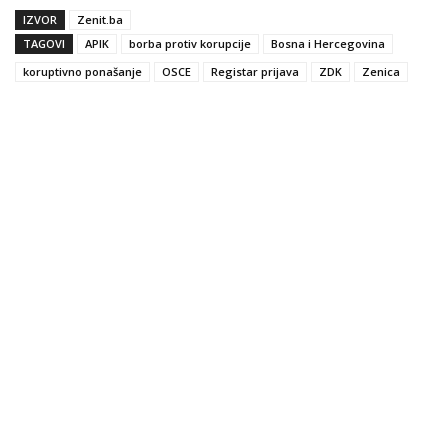
IZVOR
Zenit.ba
TAGOVI
APIK
borba protiv korupcije
Bosna i Hercegovina
koruptivno ponašanje
OSCE
Registar prijava
ZDK
Zenica