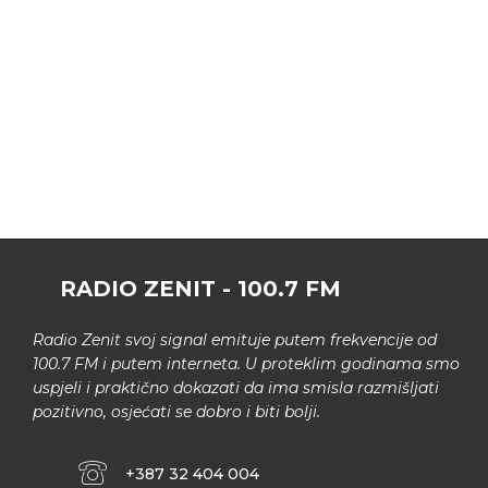
RADIO ZENIT - 100.7 FM
Radio Zenit svoj signal emituje putem frekvencije od
100.7 FM i putem interneta. U proteklim godinama smo
uspjeli i praktično dokazati da ima smisla razmišljati
pozitivno, osjećati se dobro i biti bolji.
+387 32 404 004