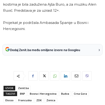
kostima je bila zadužena Ajša Buro, a za muziku Alen
Ruvić. Predstava je za uzrast 12+.
Projekat je podržala Ambasada Španije u Bosni i
Hercegovini.
›
Dodaj Zenit.ba među omiljene izvore na Googleu
IZVOR
Zenit.ba
TAGOVI
BNP
Bosna i Hercegovina
Budva
Crna Gora
Elosso
Francuska
ZDK
Zenica