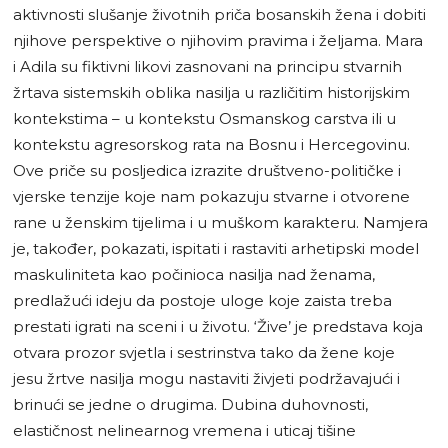
aktivnosti slušanje životnih priča bosanskih žena i dobiti
njihove perspektive o njihovim pravima i željama. Mara
i Adila su fiktivni likovi zasnovani na principu stvarnih
žrtava sistemskih oblika nasilja u različitim historijskim
kontekstima – u kontekstu Osmanskog carstva ili u
kontekstu agresorskog rata na Bosnu i Hercegovinu.
Ove priče su posljedica izrazite društveno-političke i
vjerske tenzije koje nam pokazuju stvarne i otvorene
rane u ženskim tijelima i u muškom karakteru. Namjera
je, također, pokazati, ispitati i rastaviti arhetipski model
maskuliniteta kao počinioca nasilja nad ženama,
predlažući ideju da postoje uloge koje zaista treba
prestati igrati na sceni i u životu. ‘Žive’ je predstava koja
otvara prozor svjetla i sestrinstva tako da žene koje
jesu žrtve nasilja mogu nastaviti živjeti podržavajući i
brinući se jedne o drugima. Dubina duhovnosti,
elastičnost nelinearnog vremena i uticaj tišine