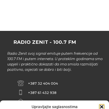
RADIO ZENIT - 100.7 FM
Radio Zenit svoj signal emituje putem frekvencije od
100.7 FM i putem interneta. U proteklim godinama smo
uspjeli i praktično dokazati da ima smisla razmišljati
pozitivno, osjećati se dobro i biti bolji.
+387 32 404 004
+387 61 432 938
INFO@ZENIT.BA
Upravljajte saglasnostima