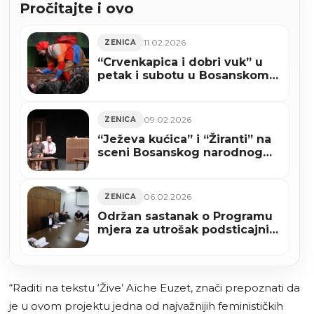
Pročitajte i ovo
11.02.2026
ZENICA
“Crvenkapica i dobri vuk” u
petak i subotu u Bosanskom
narodnom pozorištu Zenica
09.02.2026
ZENICA
“Ježeva kućica” i “Žiranti” na
sceni Bosanskog narodnog
pozorišta Zenica
06.02.2026
ZENICA
Održan sastanak o Programu
mjera za utrošak podsticajnih
sredstava u oblasti
poljoprivrede u Gradu Zenica
“Raditi na tekstu ‘Žive’ Aïche Euzet, znači prepoznati da
je u ovom projektu jedna od najvažnijih feminističkih