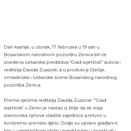
Dan kasnije, u utorak, 17. februara u 19 sati u
Bosanskom narodnom pozorištu Zenica bit će
izvedena lutkarska predstava “Grad svjetlosti” autora i
reditelja Davida Zuazole, a u produkciji Dječije,
omladinske i lutkarske scene Bosanskog narodnog
pozorišta Zenica.
Prema riječima reditelja Davida Zuazole: “‘Grad
svjetlosti’ u Zenici je nastao iz želje da se vizija
stanovnika njihove vlastite zajednice pretvori u
konkretno scensko djelo. Ovdje su upravo građani ti
koji u umjetničkom obliku predstavljaju i konstruišu