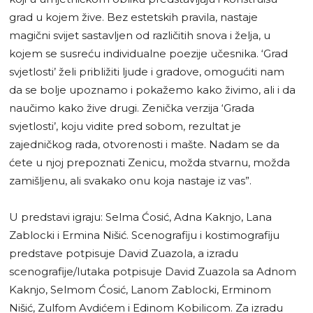
grad u kojem žive. Bez estetskih pravila, nastaje
magični svijet sastavljen od različitih snova i želja, u
kojem se susreću individualne poezije učesnika. ‘Grad
svjetlosti’ želi približiti ljude i gradove, omogućiti nam
da se bolje upoznamo i pokažemo kako živimo, ali i da
naučimo kako žive drugi. Zenička verzija ‘Grada
svjetlosti’, koju vidite pred sobom, rezultat je
zajedničkog rada, otvorenosti i mašte. Nadam se da
ćete u njoj prepoznati Zenicu, možda stvarnu, možda
zamišljenu, ali svakako onu koja nastaje iz vas”.
U predstavi igraju: Selma Ćosić, Adna Kaknjo, Lana
Zablocki i Ermina Nišić. Scenografiju i kostimografiju
predstave potpisuje David Zuazola, a izradu
scenografije/lutaka potpisuje David Zuazola sa Adnom
Kaknjo, Selmom Ćosić, Lanom Zablocki, Erminom
Nišić, Zulfom Avdićem i Edinom Kobilicom. Za izradu