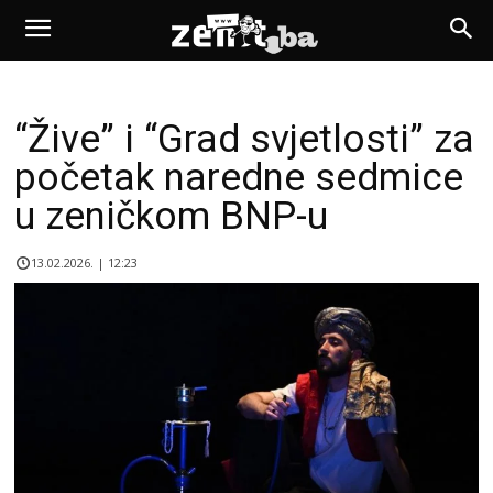
“Žive” i “Grad svjetlosti” za
početak naredne sedmice
u zeničkom BNP-u
13.02.2026. | 12:23