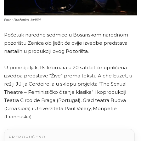
Foto: Draženko Jurišić
Početak naredne sedmice u Bosanskom narodnom
pozorištu Zenica obilježit će dvije izvedbe predstava
nastalih u produkciji ovog Pozorišta.
U ponedjeljak, 16. februara u 20 sati bit će upriličena
izvedba predstave “Žive” prema tekstu Aïche Euzet, u
režiji Júlija Cerdeire, a u sklopu projekta “The Sexual
Theatre – Feminističko čitanje klasika” i koprodukciji
Teatra Circo de Braga (Portugal), Grad teatra Budva
(Crna Gora) i Univerziteta Paul Valéry, Monpelije
(Francuska).
PREPORUČENO