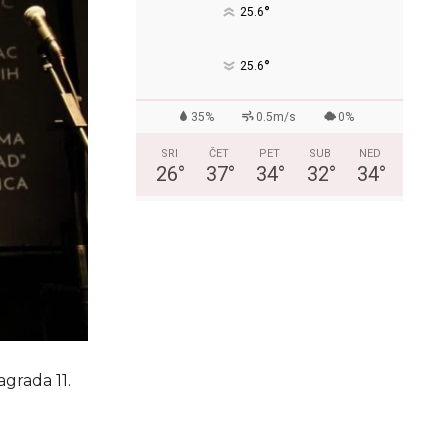
°
25.6
°
25.6
35%
0.5m/s
0%
SRI
ČET
PET
SUB
NED
26
°
37
°
34
°
32
°
34
°
grada 11.