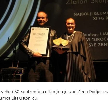
ečeri, 30. septrembra u Konjicu je upriličena Dodjela na
lumca BiH u Konjicu.