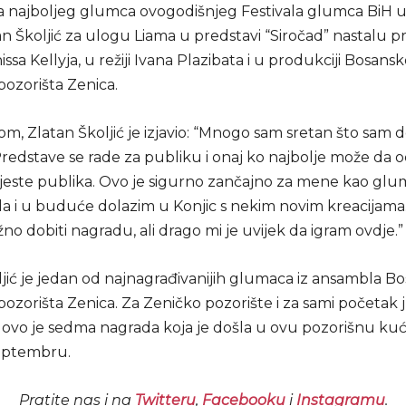
 najboljeg glumca ovogodišnjeg Festivala glumca BiH u 
an Školjić za ulogu Liama u predstavi “Siročad” nastalu 
ssa Kellyja, u režiji Ivana Plazibata i u produkciji Bosans
ozorišta Zenica.
m, Zlatan Školjić je izjavio: “Mnogo sam sretan što sam 
edstave se rade za publiku i onaj ko najbolje može da oc
jeste publika. Ovo je sigurno zančajno za mene kao glu
 da i u buduće dolazim u Konjic s nekim novim kreacijama
 dobiti nagradu, ali drago mi je uvijek da igram ovdje.”
ljić je jedan od najnagrađivanijih glumaca iz ansambla B
ozorišta Zenica. Za Zeničko pozorište i za sami početak 
, ovo je sedma nagrada koja je došla u ovu pozorišnu ku
eptembru.
Pratite nas i na
Twitteru
,
Facebooku
i
Instagramu
.