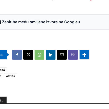
 Zenit.ba među omiljene izvore na Googleu
eli
t.ba
K
Zenica
...