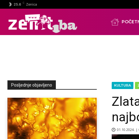
C
25.6
Zenica
POČET
Posljednje objavljeno
KULTURA
Zlat
najb
01.10.2024. |