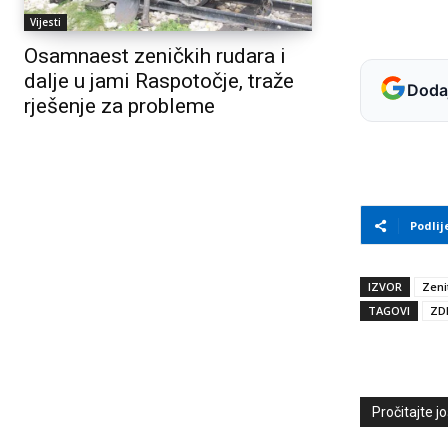
Vijesti
Osamnaest zeničkih rudara i
dalje u jami Raspotočje, traže
Dodaj
rješenje za probleme
Podlij
IZVOR
Zeni
TAGOVI
ZD
Pročitajte još