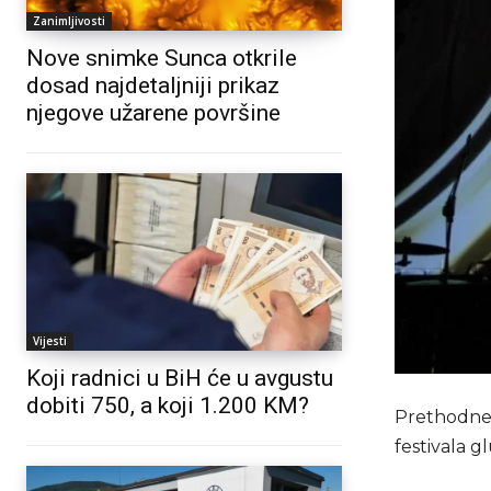
Zanimljivosti
Nove snimke Sunca otkrile
dosad najdetaljniji prikaz
njegove užarene površine
Vijesti
Koji radnici u BiH će u avgustu
dobiti 750, a koji 1.200 KM?
Prethodne v
festivala g