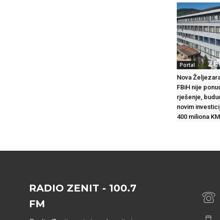
Portal
Nova Željezara
FBiH nije ponu
rješenje, budu
novim investic
400 miliona KM
RADIO ZENIT - 100.7
FM