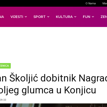
O Nama
Mar
NA
VIJESTI
SPORT
KULTURA
FUN
ZE
ZENICA
an Školjić dobitnik Nagra
oljeg glumca u Konjicu
 09:33