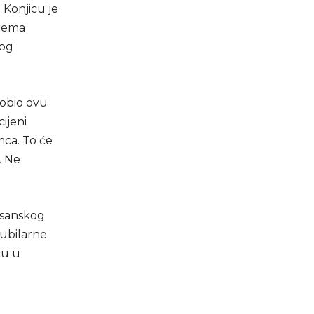
Konjicu je
prema
kog
dobio ovu
ijeni
mca. To će
. Ne
osanskog
jubilarne
ću u