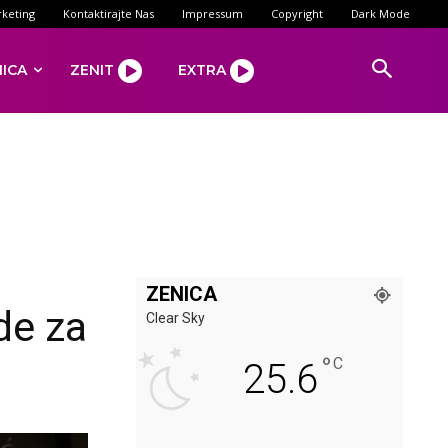
keting
Kontaktirajte Nas
Impressum
Copyright
Dark Mode
NICA
ZENIT
EXTRA
ZENICA
de za
Clear Sky
°
C
25.6