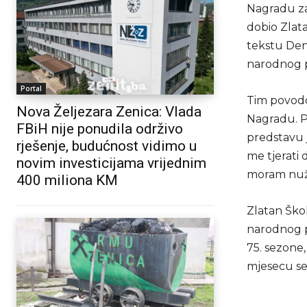
Nagradu za
dobio Zlat
tekstu Deni
narodnog p
Portal
Tim povodo
Nova Željezara Zenica: Vlada
Nagradu. Pr
FBiH nije ponudila održivo
predstavu 
rješenje, budućnost vidimo u
me tjerati
novim investicijama vrijednim
moram nužno
400 miliona KM
Zlatan Ško
narodnog p
75. sezone
mjesecu s