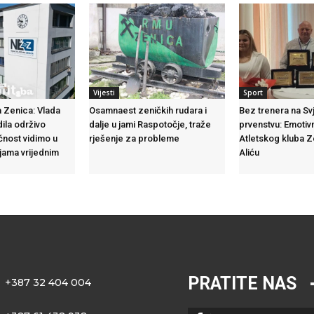
Vijesti
Sport
 Zenica: Vlada
Osamnaest zeničkih rudara i
Bez trenera na S
dila održivo
dalje u jami Raspotočje, traže
prvenstvu: Emotiv
ćnost vidimo u
rješenje za probleme
Atletskog kluba 
ijama vrijednim
Aliću
PRATITE NAS
+387 32 404 004