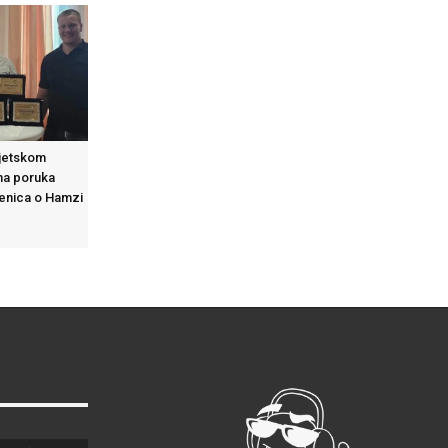
vjetskom
na poruka
Zenica o Hamzi