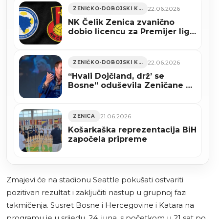
22.06.2026
ZENIČKO-DOBOJSKI KANTON
NK Čelik Zenica zvanično
dobio licencu za Premijer ligu
BiH
22.06.2026
ZENIČKO-DOBOJSKI KANTON
“Hvali Dojčland, drž’ se
Bosne” oduševila Zeničane na
premijernom izvođenju
21.06.2026
ZENICA
Košarkaška reprezentacija BiH
započela pripreme
Zmajevi će na stadionu Seattle pokušati ostvariti
pozitivan rezultat i zaključiti nastup u grupnoj fazi
takmičenja. Susret Bosne i Hercegovine i Katara na
programu je u srijedu, 24. juna, s početkom u 21 sat po