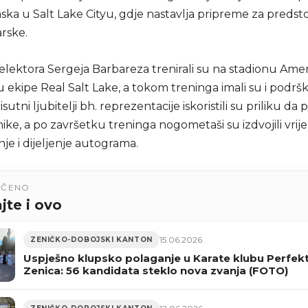
ka u Salt Lake Cityu, gdje nastavlja pripreme za predsto
arske.
selektora Sergeja Barbareza trenirali su na stadionu Ameri
 ekipe Real Salt Lake, a tokom treninga imali su i podrš
isutni ljubitelji bh. reprezentacije iskoristili su priliku da
nike, a po završetku treninga nogometaši su izdvojili vri
nje i dijeljenje autograma.
UČENO
jte i ovo
15.06.2026
ZENIČKO-DOBOJSKI KANTON
Uspješno klupsko polaganje u Karate klubu Perfek
Zenica: 56 kandidata steklo nova zvanja (FOTO)