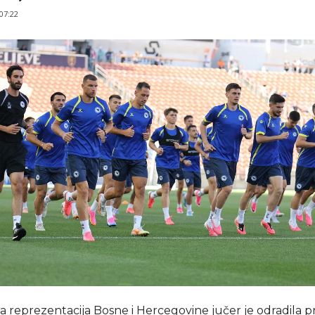
 07:22
reprezentacija Bosne i Hercegovine jučer je odradila pr