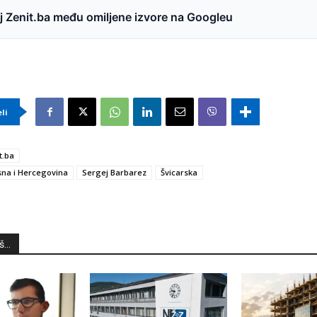
 Zenit.ba među omiljene izvore na Googleu
eli
t.ba
na i Hercegovina
Sergej Barbarez
Švicarska
...