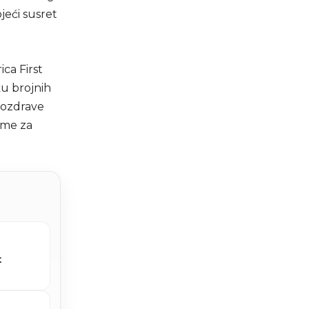
jeći susret
ca First
ku brojnih
 pozdrave
jeme za
t