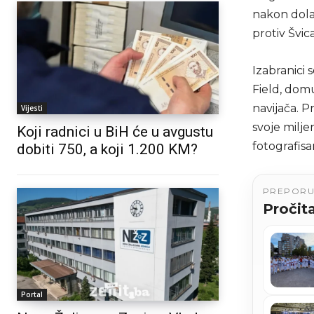
nakon dolas
protiv Švic
Izabranici 
Field, domu
navijača. Pr
Vijesti
svoje milje
Koji radnici u BiH će u avgustu
fotografisa
dobiti 750, a koji 1.200 KM?
PREPOR
Pročita
Portal