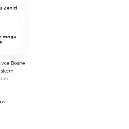
u Zenici
Ne mogu
e
tivce Bosne
arskom
štab
Los