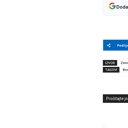
Dodaj
Podlij
IZVOR
Zeni
TAGOVI
Bos
Pročitajte još