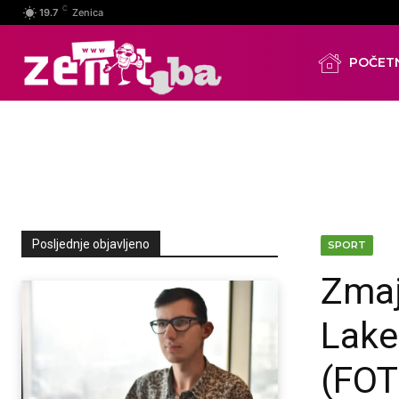
C
19.7
Zenica
POČET
Posljednje objavljeno
SPORT
Zmaje
Lake
(FOT