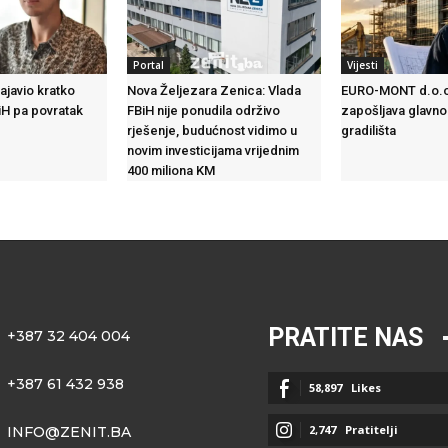
Portal
Vijesti
ajavio kratko
Nova Željezara Zenica: Vlada
EURO-MONT d.o.o
iH pa povratak
FBiH nije ponudila održivo
zapošljava glavno
rješenje, budućnost vidimo u
gradilišta
novim investicijama vrijednim
400 miliona KM
PRATITE NAS
+387 32 404 004
+387 61 432 938
58,897
Likes
2,747
Pratitelji
INFO@ZENIT.BA