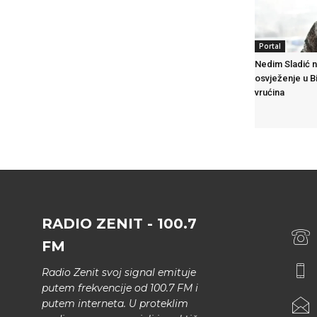
Portal
Nedim Sladić n
osvježenje u B
vrućina
RADIO ZENIT - 100.7
FM
Radio Zenit svoj signal emituje
putem frekvencije od 100.7 FM i
putem interneta. U proteklim