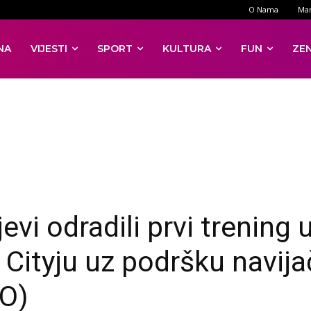
O Nama
Mar
NA
VIJESTI
SPORT
KULTURA
FUN
ZE
vi odradili prvi trening u
 Cityju uz podršku navija
O)