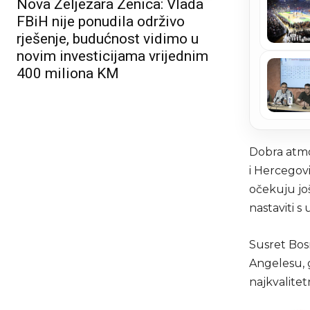
Nova Željezara Zenica: Vlada
FBiH nije ponudila održivo
rješenje, budućnost vidimo u
novim investicijama vrijednim
400 miliona KM
Dobra atmo
i Hercegov
očekuju još
nastaviti s
Susret Bosn
Angelesu, g
najkvalitet