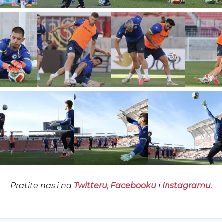
Pratite nas i na
Twitteru
,
Facebooku
i
Instagramu
.