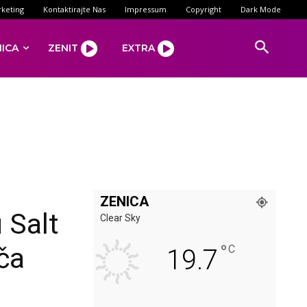
keting
Kontaktirajte Nas
Impressum
Copyright
Dark Mode
NICA
ZENIT
EXTRA
ZENICA
 Salt
Clear Sky
°
ča
C
19.7