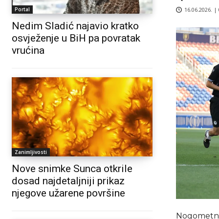
16.06.2026. |
Portal
Nedim Sladić najavio kratko
osvježenje u BiH pa povratak
vrućina
Zanimljivosti
Nove snimke Sunca otkrile
dosad najdetaljniji prikaz
njegove užarene površine
Nogometna 