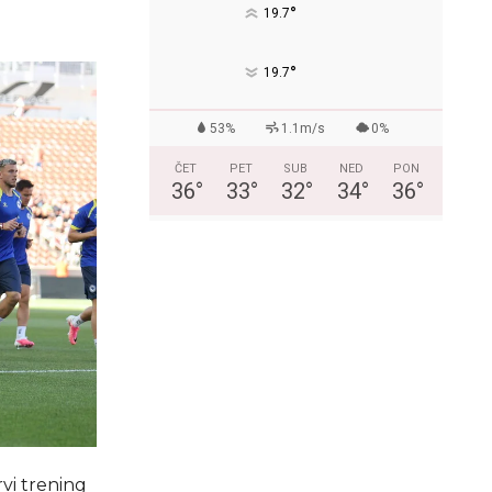
°
19.7
°
19.7
53%
1.1m/s
0%
ČET
PET
SUB
NED
PON
36
°
33
°
32
°
34
°
36
°
vi trening