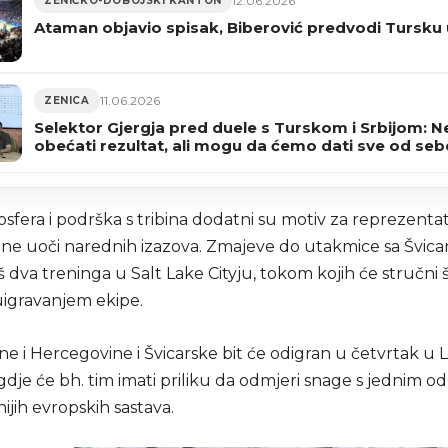
12.06.2026
ZENIČKO-DOBOJSKI KANTON
Ataman objavio spisak, Biberović predvodi Tursku 
11.06.2026
ZENICA
Selektor Gjergja pred duele s Turskom i Srbijom: 
obećati rezultat, ali mogu da ćemo dati sve od seb
sfera i podrška s tribina dodatni su motiv za reprezenta
ine uoči narednih izazova. Zmajeve do utakmice sa Švic
 dva treninga u Salt Lake Cityju, tokom kojih će stručni 
 uigravanjem ekipe.
e i Hercegovine i Švicarske bit će odigran u četvrtak u 
dje će bh. tim imati priliku da odmjeri snage s jednim od
nijih evropskih sastava.