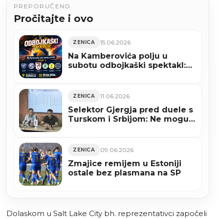
PREPORUČENO
Pročitajte i ovo
15.06.2026
ZENICA
Na Kamberovića polju u
subotu odbojkaški spektakl:
Stižu prvaci i najbolji juniori
BiH
11.06.2026
ZENICA
Selektor Gjergja pred duele s
Turskom i Srbijom: Ne mogu
obećati rezultat, ali mogu da
ćemo dati sve od sebe
09.06.2026
ZENICA
Zmajice remijem u Estoniji
ostale bez plasmana na SP
Dolaskom u Salt Lake City bh. reprezentativci započeli