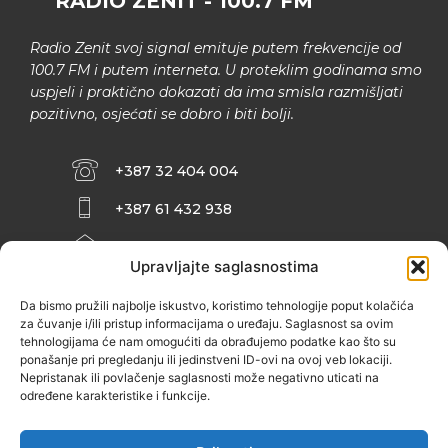
RADIO ZENIT - 100.7 FM
Radio Zenit svoj signal emituje putem frekvencije od
100.7 FM i putem interneta. U proteklim godinama smo
uspjeli i praktično dokazati da ima smisla razmišljati
pozitivno, osjećati se dobro i biti bolji.
+387 32 404 004
+387 61 432 938
INFO@ZENIT.BA
Upravljajte saglasnostima
HUSEINA KULENOVIĆA BR. 2 (RK
ZENIČANKA, 3. SPRAT), 72000 ZENICA
Da bismo pružili najbolje iskustvo, koristimo tehnologije poput kolačića
za čuvanje i/ili pristup informacijama o uređaju. Saglasnost sa ovim
tehnologijama će nam omogućiti da obrađujemo podatke kao što su
ponašanje pri pregledanju ili jedinstveni ID-ovi na ovoj veb lokaciji.
Nepristanak ili povlačenje saglasnosti može negativno uticati na
određene karakteristike i funkcije.