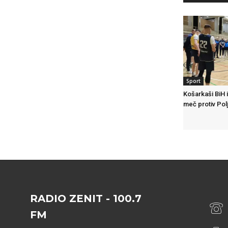
Sport
Košarkaši BiH i
meč protiv Pol
RADIO ZENIT - 100.7
FM