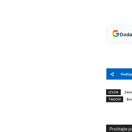
Dodaj
Podlij
IZVOR
Zeni
TAGOVI
Bos
Pročitajte još