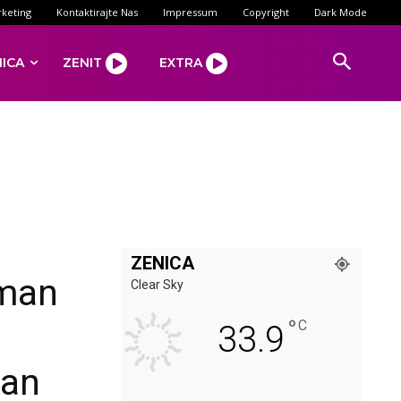
keting
Kontaktirajte Nas
Impressum
Copyright
Dark Mode
NICA
ZENIT
EXTRA
ZENICA
sman
Clear Sky
°
C
33.9
San