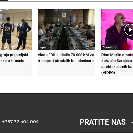
Vijesti
Showbiz
graju prijateljski
Vlada FBiH uplatila 70.000 KM za
Dino Merlin emot
jske u Hrasnici
transport stradalih bh. planinara
zahvalio Sarajevu
spektakularnih k
(VIDEO)
PRATITE NAS
+387 32 404 004