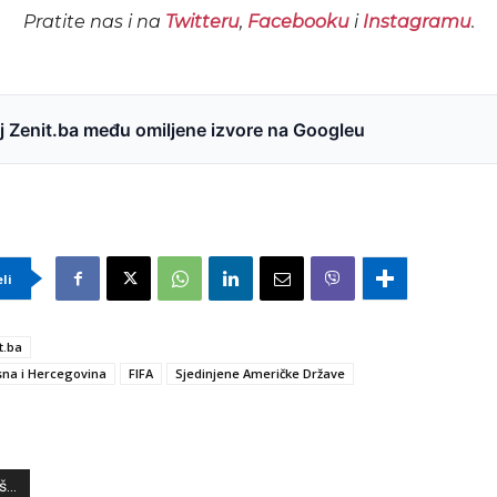
Pratite nas i na
Twitteru
,
Facebooku
i
Instagramu
.
 Zenit.ba među omiljene izvore na Googleu
eli
t.ba
na i Hercegovina
FIFA
Sjedinjene Američke Države
...