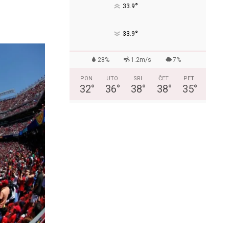
°
33.9
°
33.9
28%
1.2m/s
7%
PON
UTO
SRI
ČET
PET
32
°
36
°
38
°
38
°
35
°