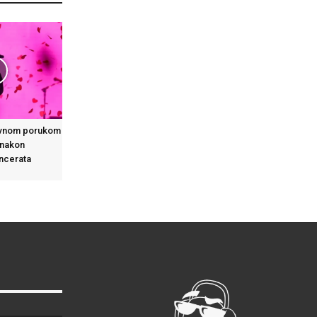
ivnom porukom
 nakon
oncerata