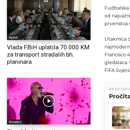
Fudbalska 
od najvažni
prvenstva 
Vijesti
Utakmica ć
Vlada FBiH uplatila 70.000 KM
najmodernij
za transport stradalih bh.
Francisco 4
planinara
gledalaca.
FIFA Svjet
PREPOR
Pročita
Showbiz