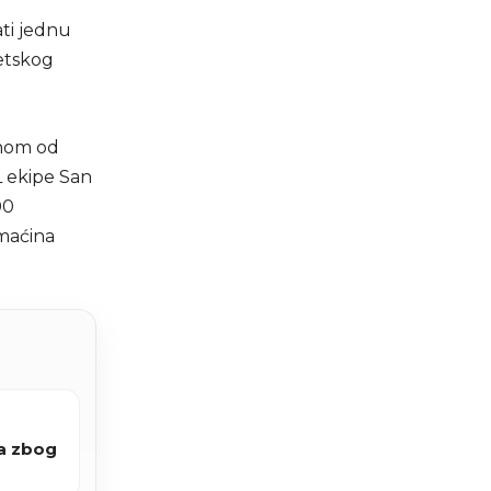
ati jednu
jetskog
dnom od
L ekipe San
00
omaćina
ta zbog