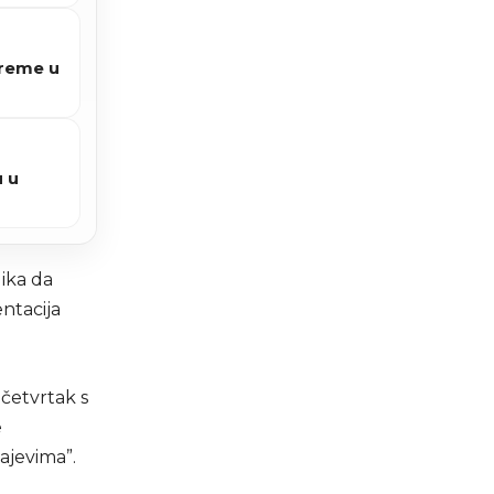
preme u
u u
lika da
entacija
 četvrtak s
e
ajevima”.