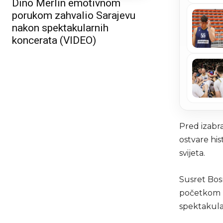
Dino Merlin emotivnom
porukom zahvalio Sarajevu
nakon spektakularnih
koncerata (VIDEO)
Pred izabra
ostvare his
svijeta.
Susret Bosn
početkom u
spektakula