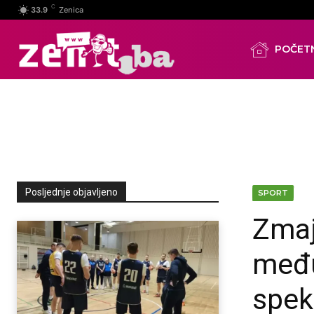
C
33.9
Zenica
POČET
Posljednje objavljeno
SPORT
Zmaj
među
spek