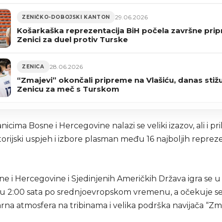
29.06.2026
ZENIČKO-DOBOJSKI KANTON
Košarkaška reprezentacija BiH počela završne pri
Zenici za duel protiv Turske
28.06.2026
ZENICA
“Zmajevi” okončali pripreme na Vlašiću, danas stiž
Zenicu za meč s Turskom
nicima Bosne i Hercegovine nalazi se veliki izazov, ali i pri
torijski uspjeh i izbore plasman među 16 najboljih reprez
e i Hercegovine i Sjedinjenih Američkih Država igra se u
 2:00 sata po srednjoevropskom vremenu, a očekuje s
rna atmosfera na tribinama i velika podrška navijača “Zm