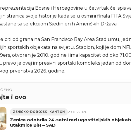
reprezentacija Bosne i Hercegovine u četvrtak će ispisiv
jih stranica svoje historije kada se u osmini finala FIFA Sv
sastane sa selekcijom Sjedinjenih Američkih Država.
e biti odigrana na San Francisco Bay Area Stadiumu, je
ih sportskih objekata na svijetu. Stadion, koji je dom NF
9ers, otvoren je 2010. godine i ima kapacitet od oko 71.0
 Upravo je ovaj impresivni sportski kompleks jedan od d
skog prvenstva 2026. godine.
UČENO
jte i ovo
29.06.2026
ZENIČKO-DOBOJSKI KANTON
Zenica odobrila 24-satni rad ugostiteljskih objeka
utakmice BiH – SAD