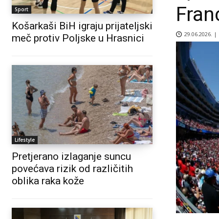
Fran
Sport
Košarkaši BiH igraju prijateljski
29.06.2026. |
meč protiv Poljske u Hrasnici
Lifestyle
Pretjerano izlaganje suncu
povećava rizik od različitih
oblika raka kože