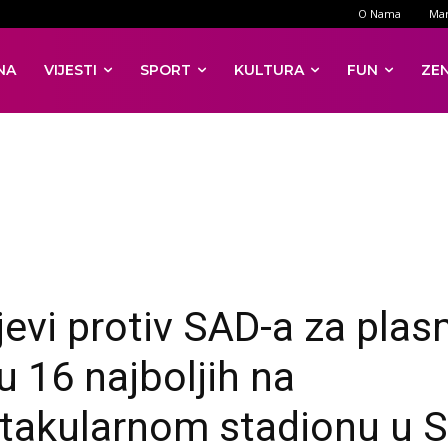
O Nama
Mar
NA
VIJESTI
SPORT
KULTURA
FUN
ZE
evi protiv SAD-a za pla
 16 najboljih na
takularnom stadionu u 