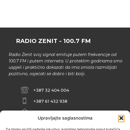
RADIO ZENIT - 100.7 FM
Radio Zenit svoj signal emituje putem frekvencije od
100.7 FM i putem interneta. U proteklim godinama smo
uspjeli i praktično dokazati da ima smisla razmišljati
pozitivno, osjećati se dobro i biti bolji.
+387 32 404 004
+387 61 432 938
INFO@ZENIT.BA
Upravljajte saglasnostima
HUSEINA KULENOVIĆA BR. 2 (RK
ZENIČANKA, 3. SPRAT), 72000 ZENICA
Da bismo pružili najbolje iskustvo, koristimo tehnologije poput kolačića