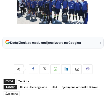
›
Dodaj Zenit.ba među omiljene izvore na Googleu
IZVOR
Zenit.ba
TAGOVI
Bosna i Hercegovina
FIFA
Sjedinjene Američke Države
Švicarska