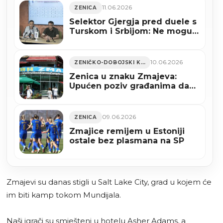
11.06.2026
ZENICA
Selektor Gjergja pred duele s
Turskom i Srbijom: Ne mogu
obećati rezultat, ali mogu da
ćemo dati sve od sebe
10.06.2026
ZENIČKO-DOBOJSKI KANTON
Zenica u znaku Zmajeva:
Upućen poziv građanima da
grad ukrase uoči početka
Mundijala
09.06.2026
ZENICA
Zmajice remijem u Estoniji
ostale bez plasmana na SP
Zmajevi su danas stigli u Salt Lake City, grad u kojem će
im biti kamp tokom Mundijala.
Naši igrači su smješteni u hotelu Asher Adams, a