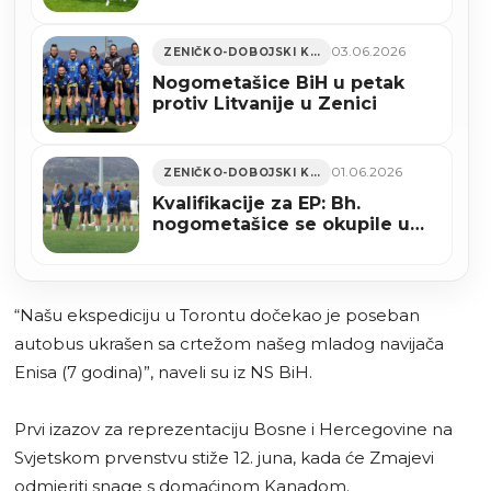
Kanada strepi
03.06.2026
ZENIČKO-DOBOJSKI KANTON
Nogometašice BiH u petak
protiv Litvanije u Zenici
01.06.2026
ZENIČKO-DOBOJSKI KANTON
Kvalifikacije za EP: Bh.
nogometašice se okupile u
Zenici
“Našu ekspediciju u Torontu dočekao je poseban
autobus ukrašen sa crtežom našeg mladog navijača
Enisa (7 godina)”, naveli su iz NS BiH.
Prvi izazov za reprezentaciju Bosne i Hercegovine na
Svjetskom prvenstvu stiže 12. juna, kada će Zmajevi
odmjeriti snage s domaćinom Kanadom.