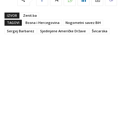
IZVOR
Zenit.ba
TAGOVI
Bosna i Hercegovina
Nogometni savez BiH
Sergej Barbarez
Sjedinjene Američke Države
Švicarska