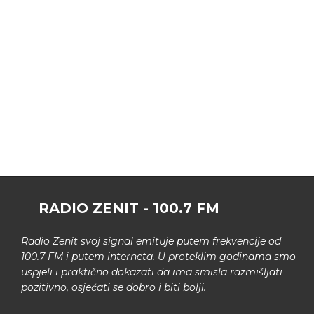
RADIO ZENIT - 100.7 FM
Radio Zenit svoj signal emituje putem frekvencije od
100.7 FM i putem interneta. U proteklim godinama smo
uspjeli i praktično dokazati da ima smisla razmišljati
pozitivno, osjećati se dobro i biti bolji.