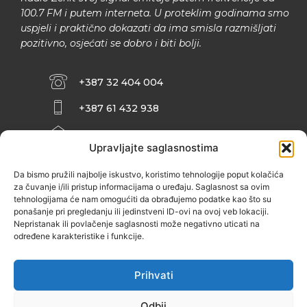
100.7 FM i putem interneta. U proteklim godinama smo
uspjeli i praktično dokazati da ima smisla razmišljati
pozitivno, osjećati se dobro i biti bolji.
+387 32 404 004
+387 61 432 938
INFO@ZENIT.BA
Upravljajte saglasnostima
HUSEINA KULENOVIĆA BR. 2 (RK
ZENIČANKA, 3. SPRAT), 72000 ZENICA
Da bismo pružili najbolje iskustvo, koristimo tehnologije poput kolačića
za čuvanje i/ili pristup informacijama o uređaju. Saglasnost sa ovim
tehnologijama će nam omogućiti da obrađujemo podatke kao što su
ponašanje pri pregledanju ili jedinstveni ID-ovi na ovoj veb lokaciji.
Nepristanak ili povlačenje saglasnosti može negativno uticati na
određene karakteristike i funkcije.
Prihvati
Odbij