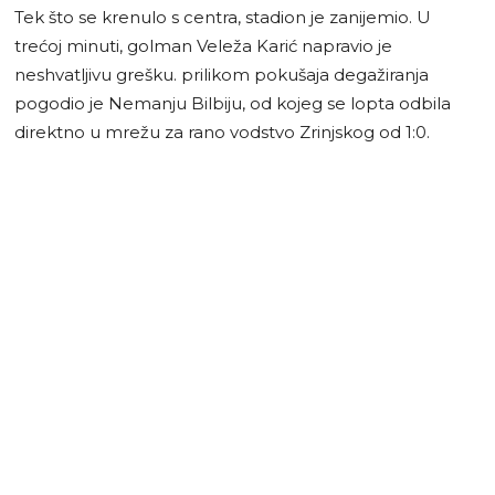
Tek što se krenulo s centra, stadion je zanijemio. U
trećoj minuti, golman Veleža Karić napravio je
neshvatljivu grešku. prilikom pokušaja degažiranja
pogodio je Nemanju Bilbiju, od kojeg se lopta odbila
direktno u mrežu za rano vodstvo Zrinjskog od 1:0.