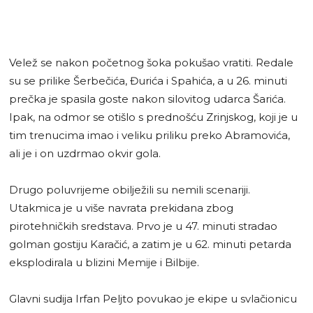
Velež se nakon početnog šoka pokušao vratiti. Redale
su se prilike Šerbečića, Đurića i Spahića, a u 26. minuti
prečka je spasila goste nakon silovitog udarca Šarića.
Ipak, na odmor se otišlo s prednošću Zrinjskog, koji je u
tim trenucima imao i veliku priliku preko Abramovića,
ali je i on uzdrmao okvir gola.
Drugo poluvrijeme obilježili su nemili scenariji.
Utakmica je u više navrata prekidana zbog
pirotehničkih sredstava. Prvo je u 47. minuti stradao
golman gostiju Karačić, a zatim je u 62. minuti petarda
eksplodirala u blizini Memije i Bilbije.
Glavni sudija Irfan Peljto povukao je ekipe u svlačionicu