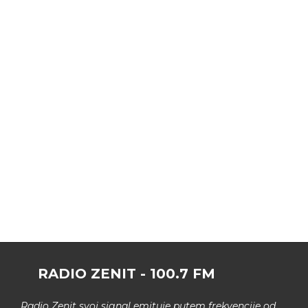
RADIO ZENIT - 100.7 FM
Radio Zenit svoj signal emituje putem frekvencije od