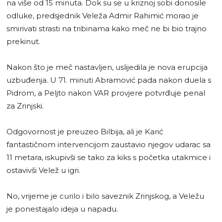
na više od 15 minuta. Dok su se u kriznoj sobi donosile
odluke, predsjednik Veleža Admir Rahimić morao je
smirivati strasti na tribinama kako meč ne bi bio trajno
prekinut.
Nakon što je meč nastavljen, uslijedila je nova erupcija
uzbuđenja. U 71. minuti Abramović pada nakon duela s
Pidrom, a Peljto nakon VAR provjere potvrđuje penal
za Zrinjski.
Odgovornost je preuzeo Bilbija, ali je Karić
fantastičnom intervencijom zaustavio njegov udarac sa
11 metara, iskupivši se tako za kiks s početka utakmice i
ostavivši Velež u igri.
No, vrijeme je curilo i bilo saveznik Zrinjskog, a Veležu
je ponestajalo ideja u napadu.