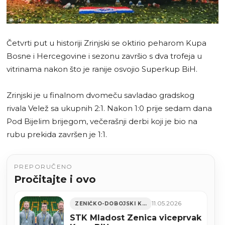
Četvrti put u historiji Zrinjski se oktirio peharom Kupa
Bosne i Hercegovine i sezonu završio s dva trofeja u
vitrinama nakon što je ranije osvojio Superkup BiH.
Zrinjski je u finalnom dvomeču savladao gradskog
rivala Velež sa ukupnih 2:1. Nakon 1:0 prije sedam dana
Pod Bijelim brijegom, večerašnji derbi koji je bio na
rubu prekida završen je 1:1.
PREPORUČENO
Pročitajte i ovo
11.05.2026
ZENIČKO-DOBOJSKI KANTON
STK Mladost Zenica viceprvak