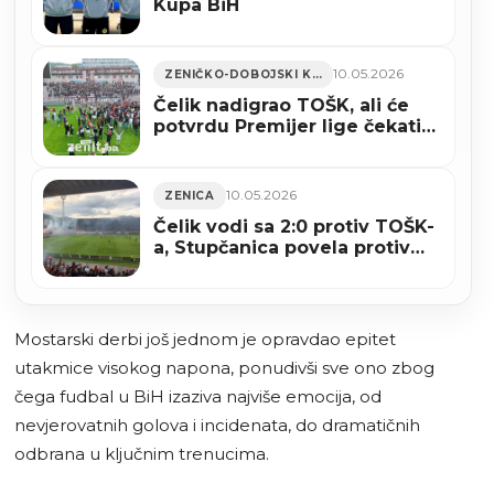
Kupa BiH
10.05.2026
ZENIČKO-DOBOJSKI KANTON
Čelik nadigrao TOŠK, ali će
potvrdu Premijer lige čekati
još najmanje jedno kolo
(VIDEO)
10.05.2026
ZENICA
Čelik vodi sa 2:0 protiv TOŠK-
a, Stupčanica povela protiv
Tomislava
Mostarski derbi još jednom je opravdao epitet
utakmice visokog napona, ponudivši sve ono zbog
čega fudbal u BiH izaziva najviše emocija, od
nevjerovatnih golova i incidenata, do dramatičnih
odbrana u ključnim trenucima.