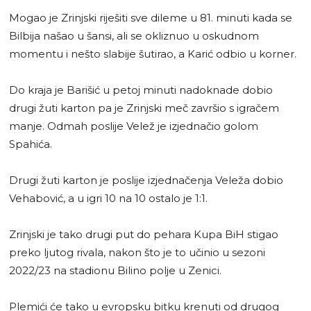
Mogao je Zrinjski riješiti sve dileme u 81. minuti kada se
Bilbija našao u šansi, ali se okliznuo u oskudnom
momentu i nešto slabije šutirao, a Karić odbio u korner.
Do kraja je Barišić u petoj minuti nadoknade dobio
drugi žuti karton pa je Zrinjski meč završio s igračem
manje. Odmah poslije Velež je izjednačio golom
Spahića.
Drugi žuti karton je poslije izjednačenja Veleža dobio
Vehabović, a u igri 10 na 10 ostalo je 1:1.
Zrinjski je tako drugi put do pehara Kupa BiH stigao
preko ljutog rivala, nakon što je to učinio u sezoni
2022/23 na stadionu Bilino polje u Zenici.
Plemići će tako u evropsku bitku krenuti od drugog