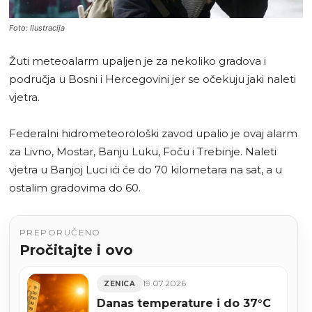
Foto: Ilustracija
Žuti meteoalarm upaljen je za nekoliko gradova i
područja u Bosni i Hercegovini jer se očekuju jaki naleti
vjetra.
Federalni hidrometeorološki zavod upalio je ovaj alarm
za Livno, Mostar, Banju Luku, Foču i Trebinje. Naleti
vjetra u Banjoj Luci ići će do 70 kilometara na sat, a u
ostalim gradovima do 60.
PREPORUČENO
Pročitajte i ovo
19.07.2026
ZENICA
Danas temperature i do 37°C