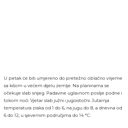
U petak će biti umjereno do pretežno oblačno vrijeme
sa kišom u većem dijelu zemlje. Na planinama se
očekuje slab snijeg. Padavine uglavnom poslije podne i
tokom noći. Vjetar slab južni i jugoistočni. Jutarnja
temperatura zraka od 1 do 6, na jugu do 8, a dnevna od
6 do 12, u sjevernim područjima do 14 °C.