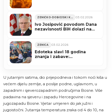
03.02.2026
ZENIČKO-DOBOJSKI KANTON
Ivo Josipović povodom Dana
nezavisnosti BiH dolazi na
Svečanu akademiju u Zenicu
03.02.2026
ZENICA
Edoteka slavi 18 godina
znanja i zabave:
Najdugovječniji pub kviz u BiH
obilježava punoljetstvo
U jutarnjim satima, dio prijepodneva i tokom noći kiša u
većem dijelu zemlje, a poslije podne, uglavnom, u
zapadnim i sjeverozapadnim područjima Bosne. Više
padavina na sjeveru i zapadu Hercegovine i na
jugozapadu Bosne. Vjetar umjeren do jak južni i
jugoistočni. Jutarnja temperatura zraka od 4 do 10, na