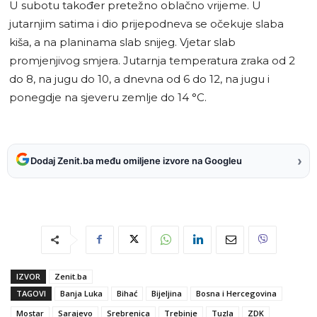
U subotu također pretežno oblačno vrijeme. U
jutarnjim satima i dio prijepodneva se očekuje slaba
kiša, a na planinama slab snijeg. Vjetar slab
promjenjivog smjera. Jutarnja temperatura zraka od 2
do 8, na jugu do 10, a dnevna od 6 do 12, na jugu i
ponegdje na sjeveru zemlje do 14 °C.
›
Dodaj Zenit.ba među omiljene izvore na Googleu
IZVOR
Zenit.ba
TAGOVI
Banja Luka
Bihać
Bijeljina
Bosna i Hercegovina
Mostar
Sarajevo
Srebrenica
Trebinje
Tuzla
ZDK