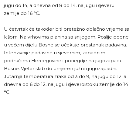
jugu do 14, a dnevna od 8 do 14, na jugu i sjeveru
zemlje do 16 °C.
U četvrtak će također biti pretežno oblačno vrijeme sa
kišom. Na vrhovima planina sa snijegom. Poslije podne
u većem dijelu Bosne se očekuje prestanak padavina.
Intenzivnije padavine u sjevernim, zapadnim
područjima Hercegovine i ponegdje na jugozapadu
Bosne. Vjetar slab do umjeren južni i jugozapadni.
Jutarnja temperatura zraka od 3 do 9, na jugu do 12, a
dnevna od 6 do 12, na jugu i sjeveroistoku zemlje do 14
°C.