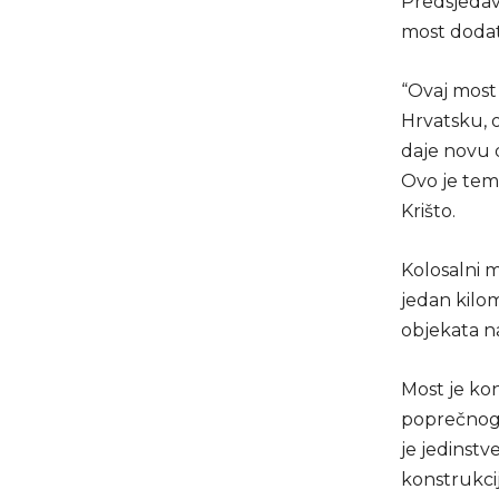
Predsjedava
most dodat
“Ovaj most 
Hrvatsku, o
daje novu d
Ovo je teme
Krišto.
Kolosalni m
jedan kilo
objekata n
Most je ko
poprečnog 
je jedinstv
konstrukcij