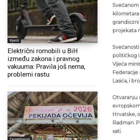
Svečanom c
kilometara 
grandiozni
projekata n
Vijesti
Svečanosti 
Električni romobili u BiH
političkog 
između zakona i pravnog
Vijeća mini
vakuuma: Pravila još nema,
Federacije
problemi rastu
Lasića, i b
Otvaranju 
evropskom k
Hrvatske, 
Radman. Pu
sati.
Zanimljivosti