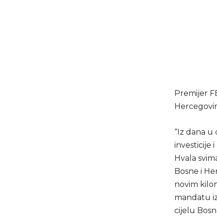
Premijer FB
Hercegovi
“Iz dana u 
investicije
Hvala svima
Bosne i He
novim kilo
mandatu iz
cijelu Bos