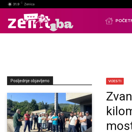
C
31.9
Zenica
POČET
Posljednje objavljeno
VIJESTI
Zvan
kilo
most