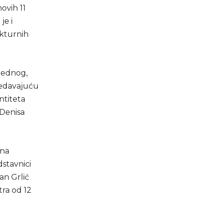
ovih 11
je i
ukturnih
vrednog,
sjedavajuću
ntiteta
 Denisa
 na
stavnici
an Grlić
tra od 12