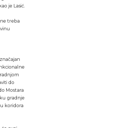
ao je Lasić.
 ne treba
ovinu
 značajan
unkcionalne
zgradnjom
viti do
 do Mostara
vku gradnje
ju koridora