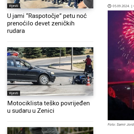
05.09.2024. |
Vijesti
U jami “Raspotočje” petu noć
prenoćilo devet zeničkih
rudara
Vijesti
Motociklista teško povrijeđen
u sudaru u Zenici
Foto: Samir Jor