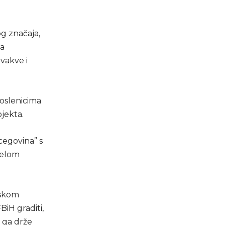
g značaja,
na
ovakve i
poslenicima
jekta.
cegovina” s
jelom
pskom
BiH graditi,
i ga drže