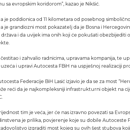
u sa evropskim koridorom”, kazao je Nikšić.
da je poddionica od 11 kilometara od posebnog simbolično
da je grandiozni most pokazatelj da je Bosna i Hercegovi
ržava i da uvijek ima onih koji će pokušati obezbijediti 
ekte.
 čestitao i zahvalio radnicima, upravama kompanija, te u
zeća i upravi Autocesta FBiH na uspješnoj realizaciji pro
tocesta Federacije BiH Lasić izjavio je da se za most “Her
 reći da je najkompleksniji infrastrukturni objekt na ci
C.
ijednost tim je veća, jer će nas izravno povezati sa Evro
instvena je prilika, povjerenje koje su dobile Autoceste F
zadovoljstvo izgraditi most kojeg su ovih šest stubova koj