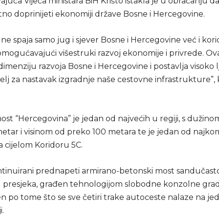
juća Vijeća ministara BiH Krišto istakla je u obraćanju da
no doprinijeti ekonomiji države Bosne i Hercegovine.
ne spaja samo jug i sjever Bosne i Hercegovine već i kori
mogućavajući višestruki razvoj ekonomije i privrede. Ova
imenziju razvoja Bosne i Hercegovine i postavlja visoko l
lj za nastavak izgradnje naše cestovne infrastrukture”, 
ost “Hercegovina” je jedan od najvećih u regiji, s dužin
metar i visinom od preko 100 metara te je jedan od najko
a cijelom Koridoru 5C.
ntinuirani prednapeti armirano-betonski most sandučast
presjeka, građen tehnologijom slobodne konzolne grad
en po tome što se sve četiri trake autoceste nalaze na je
i.