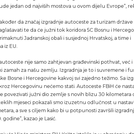
bude jedan od najviših mostova u ovom dijelu Evrope”, rek
 također da značaj izgradnje autoceste za turizam države
glašavati te da će južni tok koridora 5C Bosnu i Herceg
imaknuti Jadranskoj obali i susjednoj Hrvatskoj, a time i
a iz EU.
autoceste nije samo zahtjevan građevinski pothvat, već i
i zamah za našu zemlju. Izgradnja je to i suvremene i f
ske Bosne i Hercegovine kakvoj svi zajedno težimo. Sa i
kroz Hercegovinu nećemo stati. Autoceste FBiH će nasta
e povezivati južni dio zemlje s novih blizu 30 kilometara
oteklih mjeseci pokazali smo izuzetnu odlučnost u nasta
etara, a sve s ciljem kako bi u potpunosti završili izgradn
 godine”, kazao je Lasić.