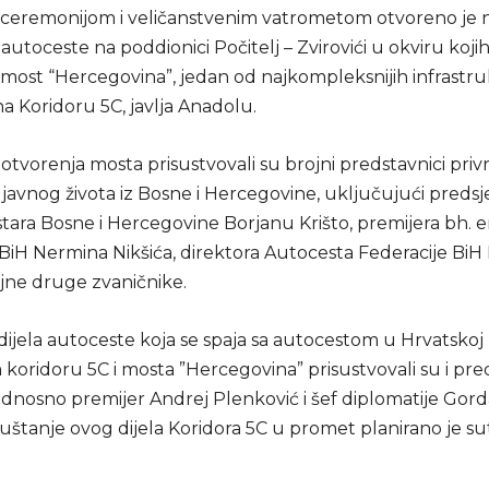
eremonijom i veličanstvenim vatrometom otvoreno je n
autoceste na poddionici Počitelj – Zvirovići u okviru kojih 
 most “Hercegovina”, jedan od najkompleksnijih infrastr
a Koridoru 5C, javlja Anadolu.
otvorenja mosta prisustvovali su brojni predstavnici pri
i javnog života iz Bosne i Hercegovine, uključujući pred
stara Bosne i Hercegovine Borjanu Krišto, premijera bh. e
 BiH Nermina Nikšića, direktora Autocesta Federacije BiH
rojne druge zvaničnike.
dijela autoceste koja se spaja sa autocestom u Hrvatskoj
oridoru 5C i mosta ”Hercegovina” prisustvovali su i pred
odnosno premijer Andrej Plenković i šef diplomatije Gord
štanje ovog dijela Koridora 5C u promet planirano je su