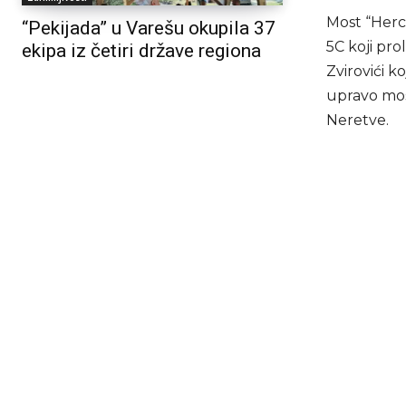
Most “Herc
“Pekijada” u Varešu okupila 37
5C koji pro
ekipa iz četiri države regiona
Zvirovići ko
upravo mos
Neretve.