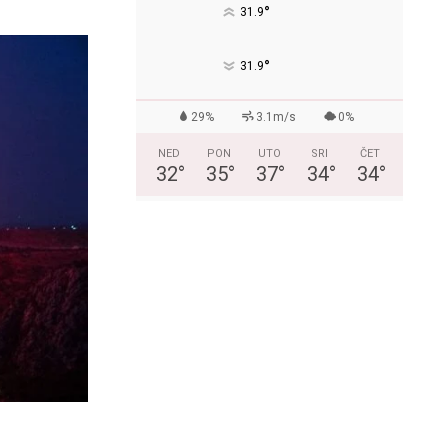
°
31.9
°
31.9
29%
3.1m/s
0%
NED
PON
UTO
SRI
ČET
32
°
35
°
37
°
34
°
34
°