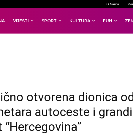
O Nama
Mar
NA
VIJESTI
SPORT
KULTURA
FUN
ZE
ično otvorena dionica o
metara autoceste i grand
 “Hercegovina”