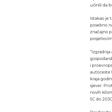
učinili da 
Istakao je
posebno na
značajno pr
posjetiocim
“Izgradnja 
gospodarsk
i proevrop
autoceste 
kraja godin
sjever. Pr
novih kilom
5C do 2030.