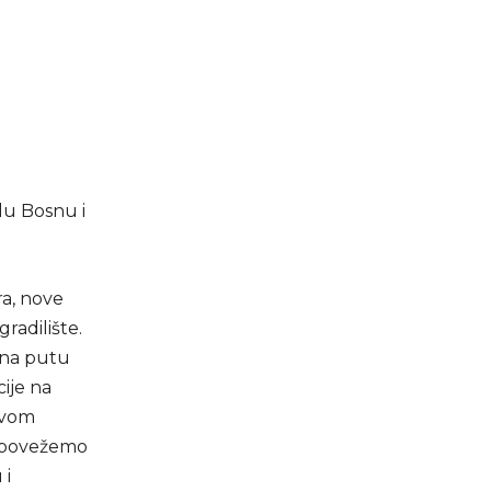
elu Bosnu i
ra, nove
radilište.
k na putu
ije na
ovom
e povežemo
 i