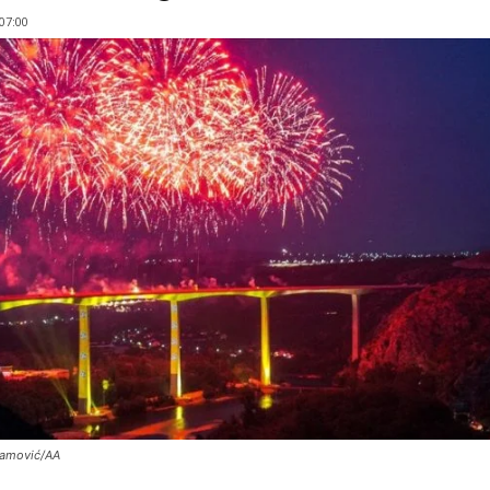
 07:00
damović/AA