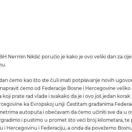
iH Nermin Nikšić poručio je kako je ovo veliki dan za cij
nu.
dan ćemo kao što ste čuli imati potpisivanje novih ugovo
 i napravit ćemo od Federacije Bosne i Hercegovine veliko g
 koji prate rad vlade i svakako da je i ovo još jedan kora
rcegovine ka Evropskoj uniji. Čestitam građanima Federac
metrima autoputa i obećavam da ćemo učiniti sve da u 
gradimo i pustimo u promet što veći broj kilometara, t
nu i Hercegovinu i Federaciju, a onda da povežemo Bosnu