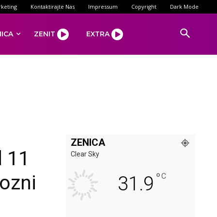
keting
Kontaktirajte Nas
Impressum
Copyright
Dark Mode
NICA
ZENIT
EXTRA
ZENICA
d 11
Clear Sky
°
iozni
C
31.9