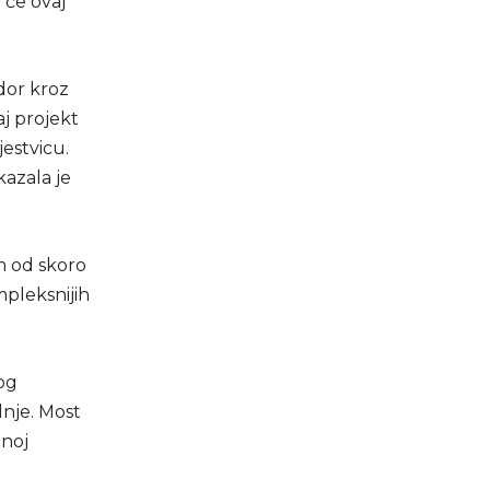
 će ovaj
dor kroz
j projekt
jestvicu.
kazala je
om od skoro
mpleksnijih
og
nje. Most
dnoj