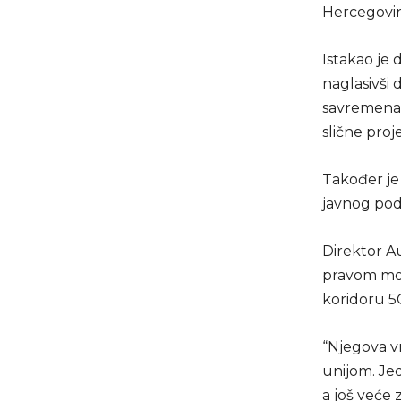
Hercegovin
Istakao je 
naglasivši 
savremena d
slične proj
Također je
javnog podu
Direktor Au
pravom može
koridoru 5
“Njegova vr
unijom. Jed
a još veće 