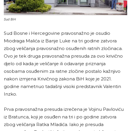
Sud BiH
Sud Bosne i Hercegovine pravosnažno je osudio
Miodraga Malića iz Banje Luke na tri godine zatvora
zbog veličanja pravosnažno osuđenih ratnih zločinaca.
Ovo je tek druga pravosnažna presuda za ovo krivično
djelo od kada je veličanje ili odavanje priznanja
osobama osuđenim za ratne zločine postalo kažnjivo
nakon izmjena Krivičnog zakona BiH koje je 2021.
godine nametnuo tadašnji visoki predstavnik Valentin
Inzko.
Prva pravosnažna presuda izrečena je Vojinu Pavloviću
iz Bratunca, koji je osuđen na tri i po godine zatvora
zbog veličanja Ratka Mladića. Iako je presuda