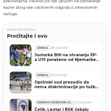
pravosnažna, Pavlović još nije upućen na izdržavanje
kazne zbog više odobrenih odgoda iz zdravstvenih
razloga.
PREPORUČENO
Pročitajte i ovo
28.06.2026
ZENICA
Juniorke BiH na otvaranju EP-
a U19 poražene od Njemačke
sa 0:5 u Zenici
25.06.2026
ZENICA
Općinski sud presudio da
nema diskriminacije po tužbi
4.500 ljekara protiv Vlade
FBiH, oni idu dalje s borbom
22.06.2026
ZENIČKO-DOBOJSKI KANTON
Čelik, Leotar i BSK čekaju