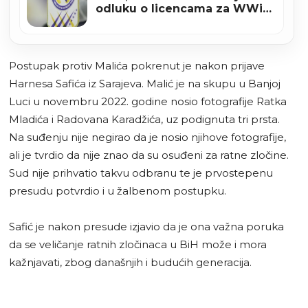
odluku o licencama za WWin
ligu BiH
Postupak protiv Malića pokrenut je nakon prijave
Harnesa Safića iz Sarajeva. Malić je na skupu u Banjoj
Luci u novembru 2022. godine nosio fotografije Ratka
Mladića i Radovana Karadžića, uz podignuta tri prsta.
Na suđenju nije negirao da je nosio njihove fotografije,
ali je tvrdio da nije znao da su osuđeni za ratne zločine.
Sud nije prihvatio takvu odbranu te je prvostepenu
presudu potvrdio i u žalbenom postupku.
Safić je nakon presude izjavio da je ona važna poruka
da se veličanje ratnih zločinaca u BiH može i mora
kažnjavati, zbog današnjih i budućih generacija.