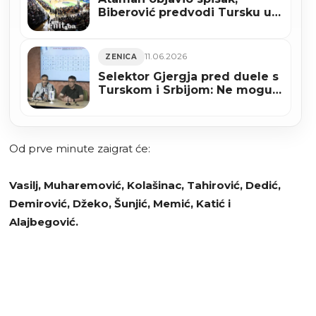
Biberović predvodi Tursku u
Zenici
11.06.2026
ZENICA
Selektor Gjergja pred duele s
Turskom i Srbijom: Ne mogu
obećati rezultat, ali mogu da
ćemo dati sve od sebe
Od prve minute zaigrat će:
Vasilj, Muharemović, Kolašinac, Tahirović, Dedić,
Demirović, Džeko, Šunjić, Memić, Katić i
Alajbegović.