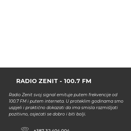
RADIO ZENIT - 100.7 FM
Radio Zenit svoj signal emituje putem frekvencije od
100.7 FM i putem interneta. U proteklim godinama smo
uspjeli i praktično dokazati da ima smisla razmišljati
pozitivno, osjećati se dobro i biti bolji.
+387 32 404 004