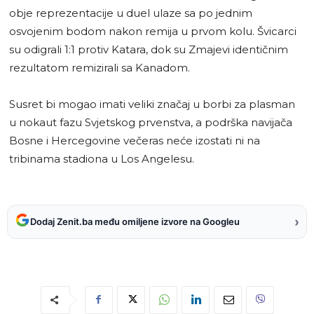
obje reprezentacije u duel ulaze sa po jednim
osvojenim bodom nakon remija u prvom kolu. Švicarci
su odigrali 1:1 protiv Katara, dok su Zmajevi identičnim
rezultatom remizirali sa Kanadom.
Susret bi mogao imati veliki značaj u borbi za plasman
u nokaut fazu Svjetskog prvenstva, a podrška navijača
Bosne i Hercegovine večeras neće izostati ni na
tribinama stadiona u Los Angelesu.
›
Dodaj Zenit.ba među omiljene izvore na Googleu