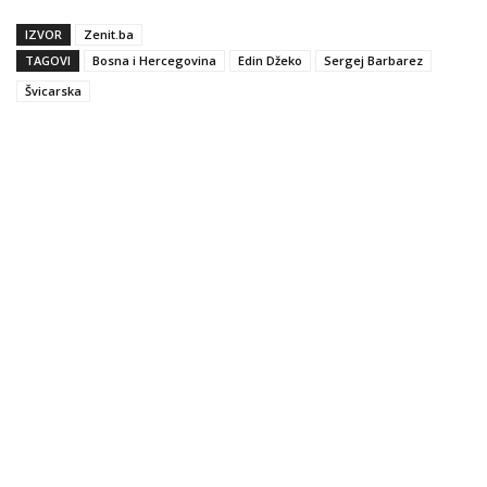
IZVOR
Zenit.ba
TAGOVI
Bosna i Hercegovina
Edin Džeko
Sergej Barbarez
Švicarska