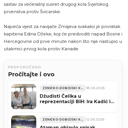
sastav za večerašnji susret drugog kola Svjetskog
prvenstva protiv Švicarske.
Najveća vijest za navijače Zmajeva svakako je povratak
kapitena Edina Džeke, koji će predvoditi napad Bosne i
Hercegovine od prve minute nakon što nije nastupio u
utakmici prvog kola protiv Kanade.
PREPORUČENO
Pročitajte i ovo
18.06.2026
ZENIČKO-DOBOJSKI KANTON
Džudisti Čelika u
reprezentaciji BiH: Ira Kadić i
Zubejr Sakić putuju na
Balkansko prvenstvo u
Bukurešt
12.06.2026
ZENIČKO-DOBOJSKI KANTON
Ataman objavio spisak,