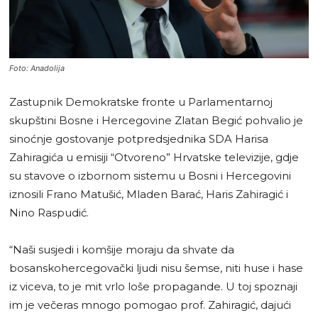
Foto: Anadolija
Zastupnik Demokratske fronte u Parlamentarnoj
skupštini Bosne i Hercegovine Zlatan Begić pohvalio je
sinoćnje gostovanje potpredsjednika SDA Harisa
Zahiragića u emisiji “Otvoreno” Hrvatske televizije, gdje
su stavove o izbornom sistemu u Bosni i Hercegovini
iznosili Frano Matušić, Mladen Barać, Haris Zahiragić i
Nino Raspudić.
“Naši susjedi i komšije moraju da shvate da
bosanskohercegovački ljudi nisu šemse, niti huse i hase
iz viceva, to je mit vrlo loše propagande. U toj spoznaji
im je večeras mnogo pomogao prof. Zahiragić, dajući