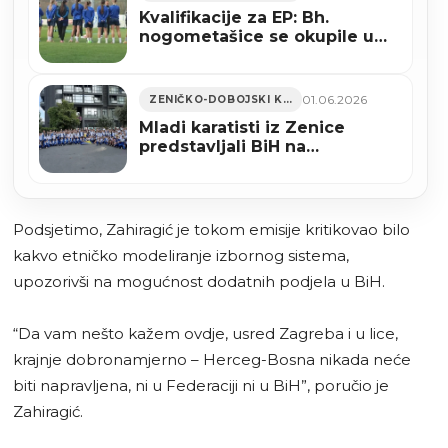
Kvalifikacije za EP: Bh.
nogometašice se okupile u
Zenici
01.06.2026
ZENIČKO-DOBOJSKI KANTON
Mladi karatisti iz Zenice
predstavljali BiH na
Balkanskom prvenstvu u
Istanbulu (FOTO)
Podsjetimo, Zahiragić je tokom emisije kritikovao bilo
kakvo etničko modeliranje izbornog sistema,
upozorivši na mogućnost dodatnih podjela u BiH.
“Da vam nešto kažem ovdje, usred Zagreba i u lice,
krajnje dobronamjerno – Herceg-Bosna nikada neće
biti napravljena, ni u Federaciji ni u BiH”, poručio je
Zahiragić.