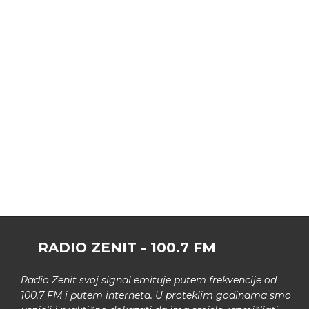
RADIO ZENIT - 100.7 FM
Radio Zenit svoj signal emituje putem frekvencije od
100.7 FM i putem interneta. U proteklim godinama smo