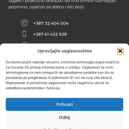
uspjeli i praktično dokazati da ima smisla razmišljati
pozitivno, osjećati se dobro i biti bolji.
+387 32 404 004
+387 61 432 938
INFO@ZENIT.BA
Upravljajte saglasnostima
HUSEINA KULENOVIĆA BR. 2 (RK
ZENIČANKA, 3. SPRAT), 72000 ZENICA
Da bismo pružili najbolje iskustvo, koristimo tehnologije poput kolačića
za čuvanje i/ili pristup informacijama o uređaju. Saglasnost sa ovim
tehnologijama će nam omogućiti da obrađujemo podatke kao što su
ponašanje pri pregledanju ili jedinstveni ID-ovi na ovoj veb lokaciji.
Nepristanak ili povlačenje saglasnosti može negativno uticati na
određene karakteristike i funkcije.
Prihvati
Odbij