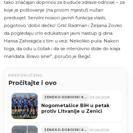
tako značajan doprinos za buduće zdrave odnose – za
koje je poštovanje (na prvom mjestu!) nužan
preduvjet. Servilni nosioci javnih funkcija vlasti,
pogotovo ‘dobri dečko’ Grlić Radman i Željana Zovko
da pogledaju vrlo edukativan javni nastup g-dina
Harisa Zahiragića s tim u vezi. Nekoliko puta. Nakon
toga, da odu u ćošak i da se intenzivno stide do kraja
mandata. Bravo sine!”, poručio je Begić.
PREPORUČENO
Pročitajte i ovo
03.06.2026
ZENIČKO-DOBOJSKI KANTON
Nogometašice BiH u petak
protiv Litvanije u Zenici
01.06.2026
ZENIČKO-DOBOJSKI KANTON