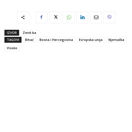
IZVOR
Zenit.ba
TAGOVI
Bihać
Bosna i Hercegovina
Evropska unija
Njemačka
Visoko