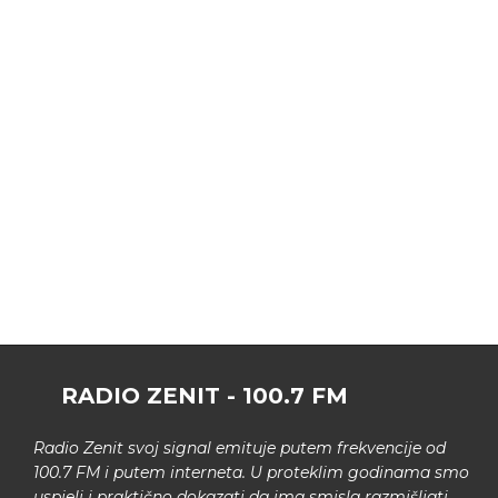
RADIO ZENIT - 100.7 FM
Radio Zenit svoj signal emituje putem frekvencije od
100.7 FM i putem interneta. U proteklim godinama smo
uspjeli i praktično dokazati da ima smisla razmišljati