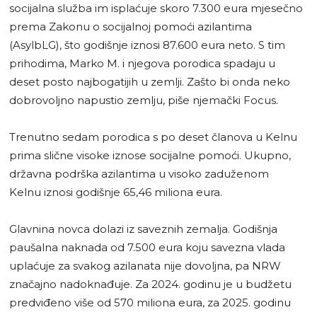
socijalna služba im isplaćuje skoro 7.300 eura mjesečno
prema Zakonu o socijalnoj pomoći azilantima
(AsylbLG), što godišnje iznosi 87.600 eura neto. S tim
prihodima, Marko M. i njegova porodica spadaju u
deset posto najbogatijih u zemlji. Zašto bi onda neko
dobrovoljno napustio zemlju, piše njemački Focus.
Trenutno sedam porodica s po deset članova u Kelnu
prima slične visoke iznose socijalne pomoći. Ukupno,
državna podrška azilantima u visoko zaduženom
Kelnu iznosi godišnje 65,46 miliona eura.
Glavnina novca dolazi iz saveznih zemalja. Godišnja
paušalna naknada od 7.500 eura koju savezna vlada
uplaćuje za svakog azilanata nije dovoljna, pa NRW
značajno nadoknađuje. Za 2024. godinu je u budžetu
predviđeno više od 570 miliona eura, za 2025. godinu