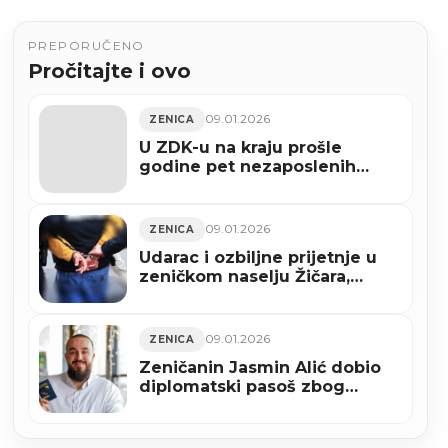
PREPORUČENO
Pročitajte i ovo
09.01.2026
ZENICA
U ZDK-u na kraju prošle
godine pet nezaposlenih
manje nego 2024.
09.01.2026
ZENICA
Udarac i ozbiljne prijetnje u
zeničkom naselju Žičara,
osumnjičeni zadržan u
pritvoru
09.01.2026
ZENICA
Zeničanin Jasmin Alić dobio
diplomatski pasoš zbog
promocije BiH u svijetu