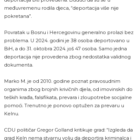
međuvremenu rodila djeca, “deportacija više nije
pokretana”.
Povratak u Bosnu i Hercegovinu generalno prolazi bez
problema. U 2024. godini je 38 osoba deportovano u
BiH, a do 31. oktobra 2024. još 47 osoba. Samo jedna
deportacija nije provedena zbog nedostatka validnog
dokumenta.
Marko M. je od 2010. godine poznat pravosudnim
organima zbog brojnih krivičnih djela, od imovinskih do
teških krađa, falsifikata, prevara i zloupotrebe socijalne
pomoći. Trenutno je ponovo optužen za prevaru u
Kelnu.
CDU političar Gregor Golland kritikuje grad: “Izgleda da
grad Keln nema stvarnu volju da deportira kriminalca i