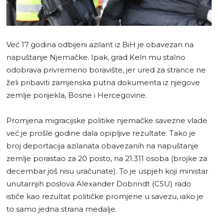
Već 17 godina odbijeni azilant iz BiH je obavezan na
napuštanje Njemačke. Ipak, grad Keln mu stalno
odobrava privremeno boravište, jer ured za strance ne
želi pribaviti zamjenska putna dokumenta iz njegove
zemlje porijekla, Bosne i Hercegovine.
Promjena migracijske politike njemačke savezne vlade
već je prošle godine dala opipljive rezultate. Tako je
broj deportacija azilanata obavezanih na napuštanje
zemlje porastao za 20 posto, na 21.311 osoba (brojke za
decembar još nisu uračunate). To je uspjeh koji ministar
unutarnjih poslova Alexander Dobrindt (CSU) rado
ističe kao rezultat političke promjene u savezu, iako je
to samo jedna strana medalje.