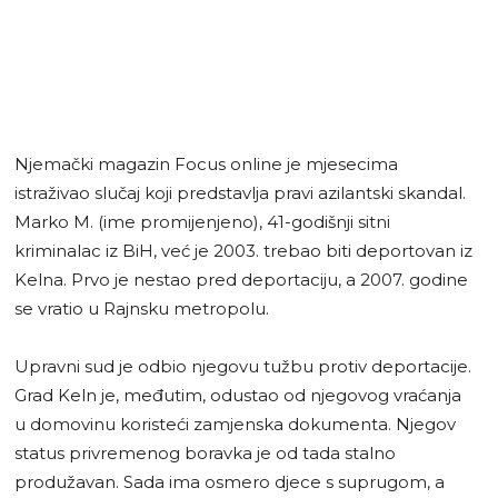
Njemački magazin Focus online je mjesecima
istraživao slučaj koji predstavlja pravi azilantski skandal.
Marko M. (ime promijenjeno), 41-godišnji sitni
kriminalac iz BiH, već je 2003. trebao biti deportovan iz
Kelna. Prvo je nestao pred deportaciju, a 2007. godine
se vratio u Rajnsku metropolu.
Upravni sud je odbio njegovu tužbu protiv deportacije.
Grad Keln je, međutim, odustao od njegovog vraćanja
u domovinu koristeći zamjenska dokumenta. Njegov
status privremenog boravka je od tada stalno
produžavan. Sada ima osmero djece s suprugom, a