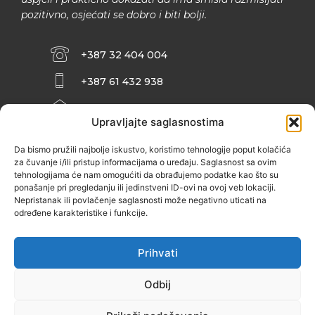
pozitivno, osjećati se dobro i biti bolji.
+387 32 404 004
+387 61 432 938
INFO@ZENIT.BA
Upravljajte saglasnostima
HUSEINA KULENOVIĆA BR. 2 (RK
ZENIČANKA, 3. SPRAT), 72000 ZENICA
Da bismo pružili najbolje iskustvo, koristimo tehnologije poput kolačića
za čuvanje i/ili pristup informacijama o uređaju. Saglasnost sa ovim
tehnologijama će nam omogućiti da obrađujemo podatke kao što su
ponašanje pri pregledanju ili jedinstveni ID-ovi na ovoj veb lokaciji.
Nepristanak ili povlačenje saglasnosti može negativno uticati na
određene karakteristike i funkcije.
Prihvati
Odbij