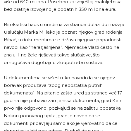
više od 640 miliona. Posebno za smještaj maloljetnika
bez pratnje izdvojeno je dodatnih 350 miliona eura.
Birokratski haos u uredima za strance dolazi do izražaja
u slučaju Marka M. Iako je poznat njegov grad rođenja
Bihać, u dokumentima se država njegove pripadnosti
navodi kao “nerazjašnjena”. Njemačke vlasti često ne
znaju ili ne žele rješavati takve slučajeve, što
omogućava dugotrajnu zloupotrebu sustava.
U dokumentima se višestruko navodi da se njegov
boravak produžava “zbog nedostatka putnih
dokumenata”. Na pitanje zašto ured za strance već 17
godina nije pribavio zamjenska dokumenta, grad Keln
prvo nije odgovorio, pozivajući se na zaštitu podataka.
Nakon ponovnog upita, grad je naveo da se
dokumenti pribavljaju samo ako je vjerovatno da će
deportacija biti provedena. Budući da su se u