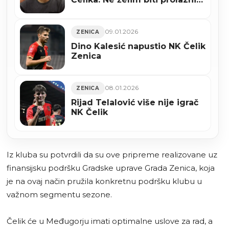
u ovom klubu
09.01.2026
ZENICA
Dino Kalesić napustio NK Čelik
Zenica
08.01.2026
ZENICA
Rijad Telalović više nije igrač
NK Čelik
Iz kluba su potvrdili da su ove pripreme realizovane uz
finansijsku podršku Gradske uprave Grada Zenica, koja
je na ovaj način pružila konkretnu podršku klubu u
važnom segmentu sezone.
Čelik će u Međugorju imati optimalne uslove za rad, a