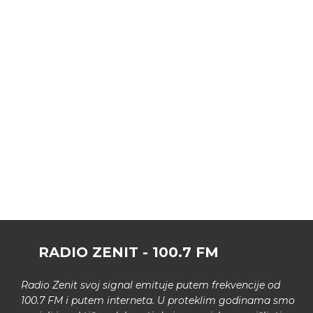
RADIO ZENIT - 100.7 FM
Radio Zenit svoj signal emituje putem frekvencije od
100.7 FM i putem interneta. U proteklim godinama smo