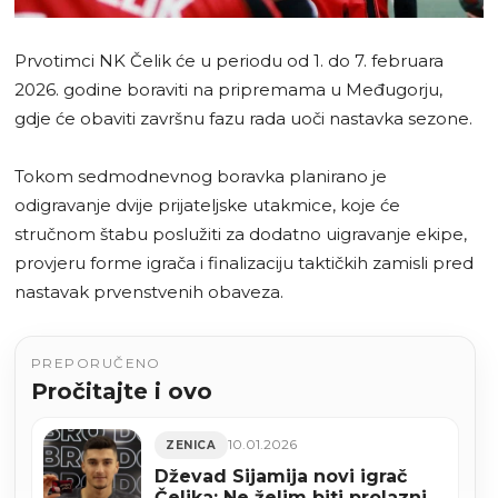
Prvotimci NK Čelik će u periodu od 1. do 7. februara
2026. godine boraviti na pripremama u Međugorju,
gdje će obaviti završnu fazu rada uoči nastavka sezone.
Tokom sedmodnevnog boravka planirano je
odigravanje dvije prijateljske utakmice, koje će
stručnom štabu poslužiti za dodatno uigravanje ekipe,
provjeru forme igrača i finalizaciju taktičkih zamisli pred
nastavak prvenstvenih obaveza.
PREPORUČENO
Pročitajte i ovo
10.01.2026
ZENICA
Dževad Sijamija novi igrač
Čelika: Ne želim biti prolaznik