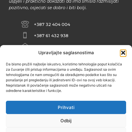
uspjeli i praktično dokazati da ima smisla razmišljati
pozitivno, osjećati se dobro i biti bolji.
+387 32 404 004
+387 61 432 938
INFO@ZENIT.BA
Upravljajte saglasnostima
HUSEINA KULENOVIĆA BR. 2 (RK
ZENIČANKA, 3. SPRAT), 72000 ZENICA
Da bismo pružili najbolje iskustvo, koristimo tehnologije poput kolačića
za čuvanje i/ili pristup informacijama o uređaju. Saglasnost sa ovim
tehnologijama će nam omogućiti da obrađujemo podatke kao što su
ponašanje pri pregledanju ili jedinstveni ID-ovi na ovoj veb lokaciji.
Nepristanak ili povlačenje saglasnosti može negativno uticati na
određene karakteristike i funkcije.
Prihvati
Odbij