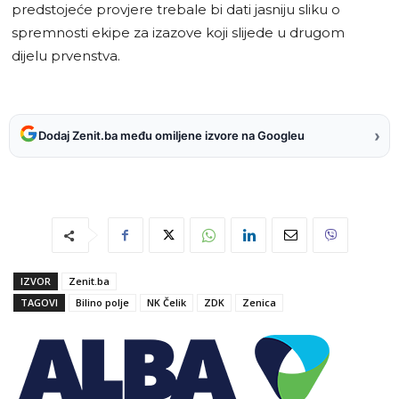
predstojeće provjere trebale bi dati jasniju sliku o
spremnosti ekipe za izazove koji slijede u drugom
dijelu prvenstva.
›
Dodaj Zenit.ba među omiljene izvore na Googleu
IZVOR
Zenit.ba
TAGOVI
Bilino polje
NK Čelik
ZDK
Zenica