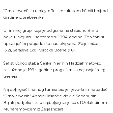
“Crno-crveni” su u play-offu s rezultatom 1:0 bili bolji od
Gradine iz Srebrenika.
U finalnoj grupi koja je odigrana na stadionu Bilino
polje u avgustu i septembru 1994. godine, Zeničani su
upisali još tri pobjede i to nad ekipama: Željezničara
(3:2), Sarajeva (3:1) i visočke Bosne (1:0).
Šef stručnog štaba Čelika, Nermin Hadžiahmetović,
zasluženo je 1994. godine proglašen za najuspješnijeg
trenera.
Najbolji igrač finalnog turnira bio je lijevo-krilni napadač
“Crno-crvenih” Admir Hasančić, dok je Sabahudin
Bujak podijelio titulu najboljeg strijelca s Dželaludinom
Muharemovićem iz Željezničara.