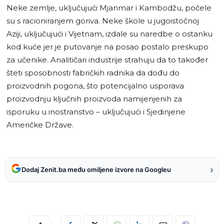
Neke zemlje, uključujući Mjanmar i Kambodžu, počele
su s racioniranjem goriva. Neke škole u jugoistočnoj
Aziji, uključujući i Vijetnam, izdale su naredbe o ostanku
kod kuće jer je putovanje na posao postalo preskupo
za učenike. Analitičari industrije strahuju da to također
šteti sposobnosti fabričkih radnika da dođu do
proizvodnih pogona, što potencijalno usporava
proizvodnju ključnih proizvoda namijenjenih za
isporuku u inostranstvo – uključujući i Sjedinjene
Američke Države.
›
Dodaj Zenit.ba među omiljene izvore na Googleu