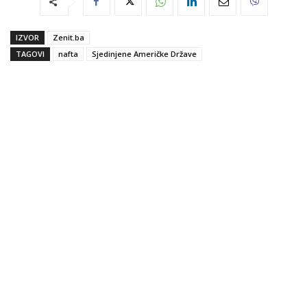
IZVOR
Zenit.ba
TAGOVI
nafta
Sjedinjene Američke Države