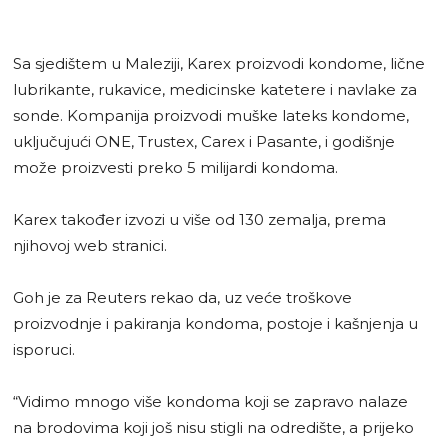
Sa sjedištem u Maleziji, Karex proizvodi kondome, lične
lubrikante, rukavice, medicinske katetere i navlake za
sonde. Kompanija proizvodi muške lateks kondome,
uključujući ONE, Trustex, Carex i Pasante, i godišnje
može proizvesti preko 5 milijardi kondoma.
Karex također izvozi u više od 130 zemalja, prema
njihovoj web stranici.
Goh je za Reuters rekao da, uz veće troškove
proizvodnje i pakiranja kondoma, postoje i kašnjenja u
isporuci.
“Vidimo mnogo više kondoma koji se zapravo nalaze
na brodovima koji još nisu stigli na odredište, a prijeko