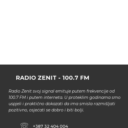
RADIO ZENIT - 100.7 FM
Radio Zenit svoj signal emituje putem frekvencije od
100.7 FM i putem interneta. U proteklim godinama smo
uspjeli i praktično dokazati da ima smisla razmišljati
pozitivno, osjećati se dobro i biti bolji.
+387 32 404 004