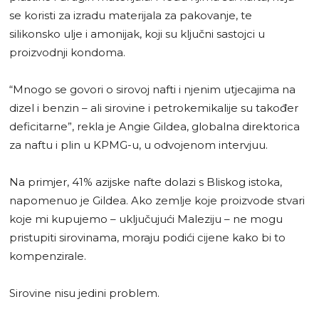
se koristi za izradu materijala za pakovanje, te
silikonsko ulje i amonijak, koji su ključni sastojci u
proizvodnji kondoma.
“Mnogo se govori o sirovoj nafti i njenim utjecajima na
dizel i benzin – ali sirovine i petrokemikalije su također
deficitarne”, rekla je Angie Gildea, globalna direktorica
za naftu i plin u KPMG-u, u odvojenom intervjuu.
Na primjer, 41% azijske nafte dolazi s Bliskog istoka,
napomenuo je Gildea. Ako zemlje koje proizvode stvari
koje mi kupujemo – uključujući Maleziju – ne mogu
pristupiti sirovinama, moraju podići cijene kako bi to
kompenzirale.
Sirovine nisu jedini problem.