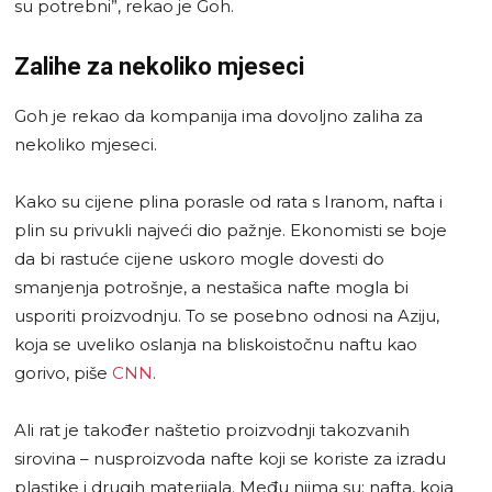
su potrebni”, rekao je Goh.
Zalihe za nekoliko mjeseci
Goh je rekao da kompanija ima dovoljno zaliha za
nekoliko mjeseci.
Kako su cijene plina porasle od rata s Iranom, nafta i
plin su privukli najveći dio pažnje. Ekonomisti se boje
da bi rastuće cijene uskoro mogle dovesti do
smanjenja potrošnje, a nestašica nafte mogla bi
usporiti proizvodnju. To se posebno odnosi na Aziju,
koja se uveliko oslanja na bliskoistočnu naftu kao
gorivo, piše
CNN
.
Ali rat je također naštetio proizvodnji takozvanih
sirovina – nusproizvoda nafte koji se koriste za izradu
plastike i drugih materijala. Među njima su: nafta, koja