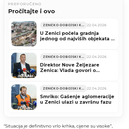
PREPORUČENO
Pročitajte i ovo
22.04.2026
ZENIČKO-DOBOJSKI KANTON
U Zenici počela gradnja
jednog od najviših objekata u
BiH (VIDEO)
22.04.2026
ZENIČKO-DOBOJSKI KANTON
Direktor Nove Željezare
Zenica: Vlada govori o
partnerstvu, ali nas niko nije
kontaktirao
22.04.2026
ZENIČKO-DOBOJSKI KANTON
Smriko: Gašenje aglomeracije
u Zenici ulazi u završnu fazu
“Situacija je definitivno vrlo krhka, cijene su visoke”,