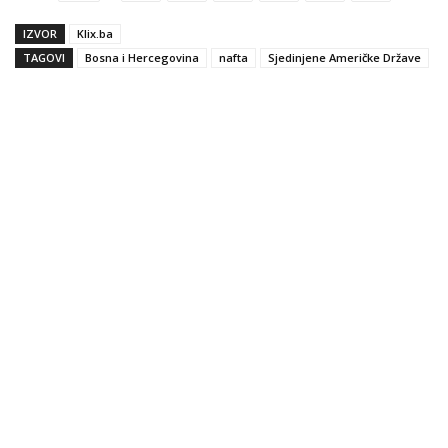
IZVOR
Klix.ba
TAGOVI
Bosna i Hercegovina
nafta
Sjedinjene Američke Države