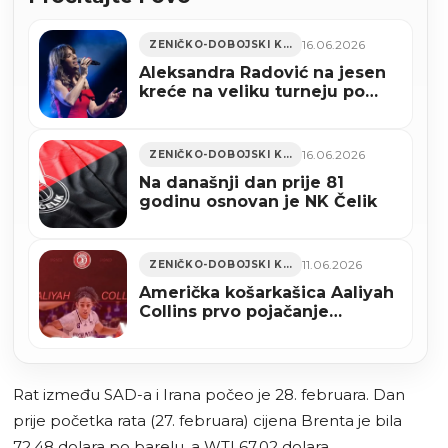
16.06.2026
ZENIČKO-DOBOJSKI KANTON
Aleksandra Radović na jesen
kreće na veliku turneju po
BiH: Održat će koncerte u
Sarajevu, Mostaru, Zenici i
Tuzli
16.06.2026
ZENIČKO-DOBOJSKI KANTON
Na današnji dan prije 81
godinu osnovan je NK Čelik
11.06.2026
ZENIČKO-DOBOJSKI KANTON
Američka košarkašica Aaliyah
Collins prvo pojačanje
zeničkog Jumper Taurusa
Rat između SAD-a i Irana počeo je 28. februara. Dan
prije početka rata (27. februara) cijena Brenta je bila
72,48 dolara po barelu, a WTI 67,02 dolara.