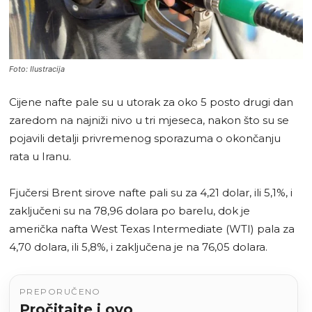
Foto: Ilustracija
Cijene nafte pale su u utorak za oko 5 posto drugi dan
zaredom na najniži nivo u tri mjeseca, nakon što su se
pojavili detalji privremenog sporazuma o okončanju
rata u Iranu.
Fjučersi Brent sirove nafte pali su za 4,21 dolar, ili 5,1%, i
zaključeni su na 78,96 dolara po barelu, dok je
američka nafta West Texas Intermediate (WTI) pala za
4,70 dolara, ili 5,8%, i zaključena je na 76,05 dolara.
PREPORUČENO
Pročitajte i ovo