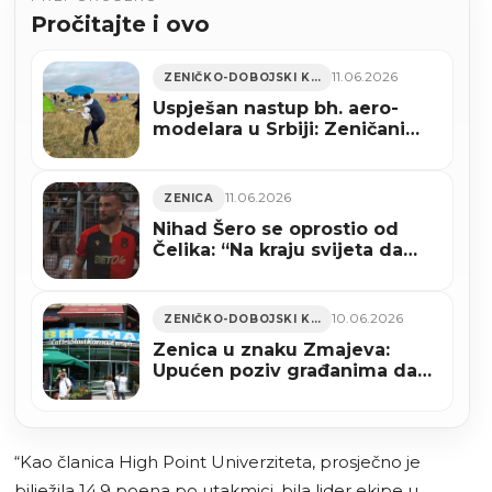
Pročitajte i ovo
11.06.2026
ZENIČKO-DOBOJSKI KANTON
Uspješan nastup bh. aero-
modelara u Srbiji: Zeničani
među najboljima u klasi F1B
11.06.2026
ZENICA
Nihad Šero se oprostio od
Čelika: “Na kraju svijeta da
budem, Čelik je ostao u mom
srcu”
10.06.2026
ZENIČKO-DOBOJSKI KANTON
Zenica u znaku Zmajeva:
Upućen poziv građanima da
grad ukrase uoči početka
Mundijala
“Kao članica High Point Univerziteta, prosječno je
bilježila 14.9 poena po utakmici, bila lider ekipe u