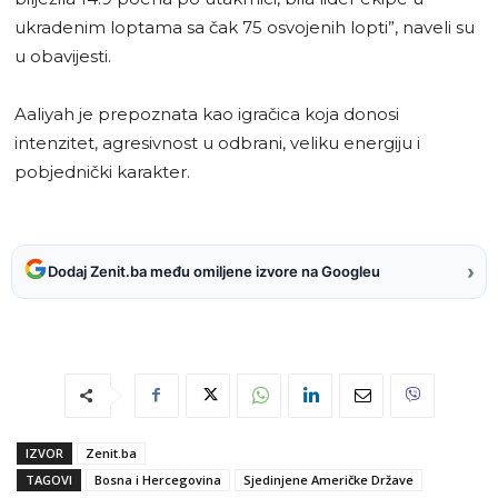
ukradenim loptama sa čak 75 osvojenih lopti”, naveli su
u obavijesti.
Aaliyah je prepoznata kao igračica koja donosi
intenzitet, agresivnost u odbrani, veliku energiju i
pobjednički karakter.
›
Dodaj Zenit.ba među omiljene izvore na Googleu
IZVOR
Zenit.ba
TAGOVI
Bosna i Hercegovina
Sjedinjene Američke Države