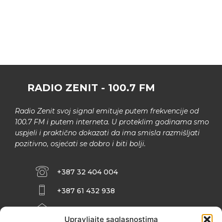
RADIO ZENIT - 100.7 FM
Radio Zenit svoj signal emituje putem frekvencije od
100.7 FM i putem interneta. U proteklim godinama smo
uspjeli i praktično dokazati da ima smisla razmišljati
pozitivno, osjećati se dobro i biti bolji.
+387 32 404 004
+387 61 432 938
INFO@ZENIT.BA
Upravljajte saglasnostima