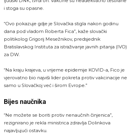
ljudski DNK, tvrdi on. Vakcine su neadekvatno testirane
i stoga su opasne.
“Ovo pokazuje gdje je Slovačka stigla nakon godinu
dana pod vladom Roberta Fica”, kaže slovački
politikolog Grigorij Mesežnikov, predsjednik
Bratislavskog Instituta za istraživanje javnih pitanja (IVO)
za DW.
“Na kraju krajeva, u vrijeme epidemije KOVID-a, Fico je
vjerovatno bio najviši lider pokreta protiv vakcinacije ne
samo u Slovačkoj već i širom Evrope.”
Bijes naučnika
“Ne možete se boriti protiv nenaučnih činjenica”,
rezignirano je rekla ministrica zdravlja Dolinkova
najavljujući ostavku.