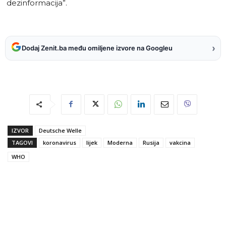
dezinformacija”.
›
Dodaj Zenit.ba među omiljene izvore na Googleu
IZVOR
Deutsche Welle
TAGOVI
koronavirus
lijek
Moderna
Rusija
vakcina
WHO