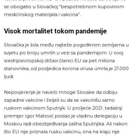
se obogatio u Slovačkoj “bespotrebnom kupovinom
medicinskog materijala i vakcina”.
Visok mortalitet tokom pandemije
Slovačka je bila među najteže pogođenim zemljama u
svijetu po broju umrlih u vezi sa pandemijom. U ovoj
srednjoevropskoj državi članici EU sa pet miliona
stanovnika, od posljedica korona virusa umrla je 21.000
ljudi.
Nepovjerenje je navelo mnoge Slovake da odbiju
zapadne vakcine i željeli su da se vakcinišu samo
ruskom vakcinom Sputnjik. U proljeće 2021. tadašnji
premijer Igor Matović poslao je vladinu delegaciju u
Moskvu radi obezbjeđivanja zaliha Sputnjika. Ali nakon
što EU nije priznala rusku vakcinu, ona na kraju nije