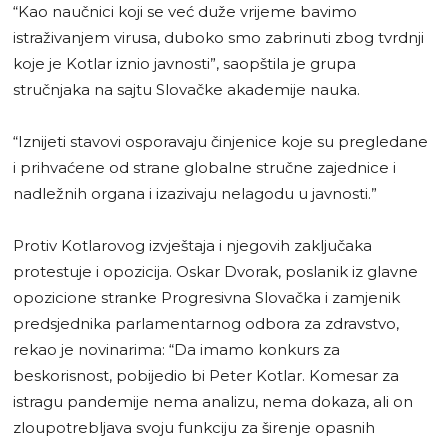
“Kao naučnici koji se već duže vrijeme bavimo
istraživanjem virusa, duboko smo zabrinuti zbog tvrdnji
koje je Kotlar iznio javnosti”, saopštila je grupa
stručnjaka na sajtu Slovačke akademije nauka.
“Iznijeti stavovi osporavaju činjenice koje su pregledane
i prihvaćene od strane globalne stručne zajednice i
nadležnih organa i izazivaju nelagodu u javnosti.”
Protiv Kotlarovog izvještaja i njegovih zaključaka
protestuje i opozicija. Oskar Dvorak, poslanik iz glavne
opozicione stranke Progresivna Slovačka i zamjenik
predsjednika parlamentarnog odbora za zdravstvo,
rekao je novinarima: “Da imamo konkurs za
beskorisnost, pobijedio bi Peter Kotlar. Komesar za
istragu pandemije nema analizu, nema dokaza, ali on
zloupotrebljava svoju funkciju za širenje opasnih