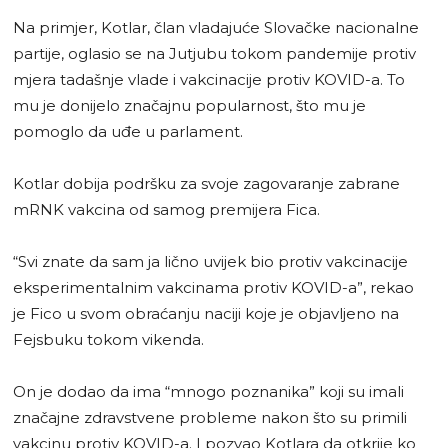
Na primjer, Kotlar, član vladajuće Slovačke nacionalne
partije, oglasio se na Jutjubu tokom pandemije protiv
mjera tadašnje vlade i vakcinacije protiv KOVID-a. To
mu je donijelo značajnu popularnost, što mu je
pomoglo da uđe u parlament.
Kotlar dobija podršku za svoje zagovaranje zabrane
mRNK vakcina od samog premijera Fica.
“Svi znate da sam ja lično uvijek bio protiv vakcinacije
eksperimentalnim vakcinama protiv KOVID-a”, rekao
je Fico u svom obraćanju naciji koje je objavljeno na
Fejsbuku tokom vikenda.
On je dodao da ima “mnogo poznanika” koji su imali
značajne zdravstvene probleme nakon što su primili
vakcinu protiv KOVID-a. I pozvao Kotlara da otkrije ko