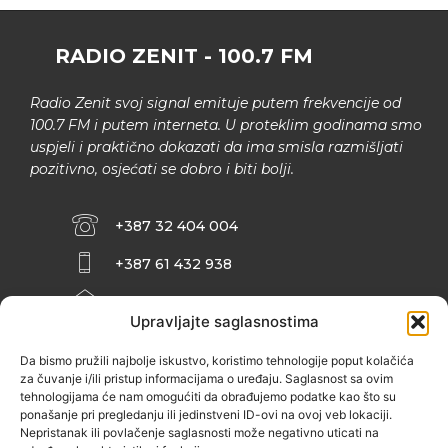
RADIO ZENIT - 100.7 FM
Radio Zenit svoj signal emituje putem frekvencije od
100.7 FM i putem interneta. U proteklim godinama smo
uspjeli i praktično dokazati da ima smisla razmišljati
pozitivno, osjećati se dobro i biti bolji.
+387 32 404 004
+387 61 432 938
INFO@ZENIT.BA
Upravljajte saglasnostima
HUSEINA KULENOVIĆA BR. 2 (RK
ZENIČANKA, 3. SPRAT), 72000 ZENICA
Da bismo pružili najbolje iskustvo, koristimo tehnologije poput kolačića
za čuvanje i/ili pristup informacijama o uređaju. Saglasnost sa ovim
tehnologijama će nam omogućiti da obrađujemo podatke kao što su
ponašanje pri pregledanju ili jedinstveni ID-ovi na ovoj veb lokaciji.
Nepristanak ili povlačenje saglasnosti može negativno uticati na