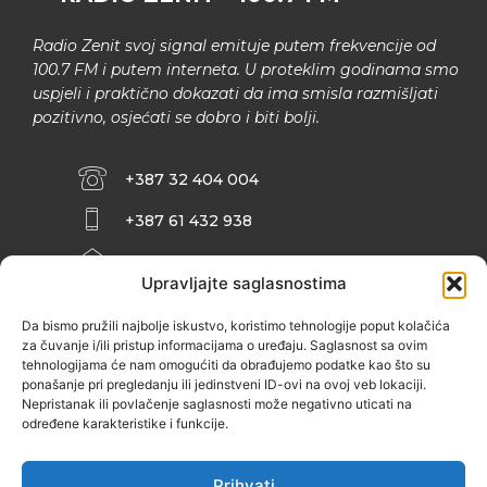
Radio Zenit svoj signal emituje putem frekvencije od
100.7 FM i putem interneta. U proteklim godinama smo
uspjeli i praktično dokazati da ima smisla razmišljati
pozitivno, osjećati se dobro i biti bolji.
+387 32 404 004
+387 61 432 938
INFO@ZENIT.BA
Upravljajte saglasnostima
HUSEINA KULENOVIĆA BR. 2 (RK
ZENIČANKA, 3. SPRAT), 72000 ZENICA
Da bismo pružili najbolje iskustvo, koristimo tehnologije poput kolačića
za čuvanje i/ili pristup informacijama o uređaju. Saglasnost sa ovim
tehnologijama će nam omogućiti da obrađujemo podatke kao što su
ponašanje pri pregledanju ili jedinstveni ID-ovi na ovoj veb lokaciji.
Nepristanak ili povlačenje saglasnosti može negativno uticati na
određene karakteristike i funkcije.
Prihvati