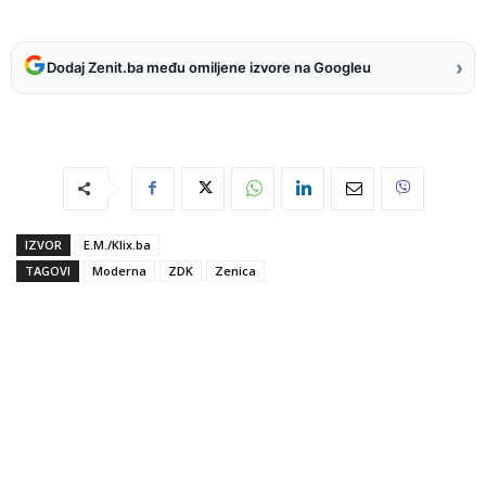
›
Dodaj Zenit.ba među omiljene izvore na Googleu
IZVOR
E.M./Klix.ba
TAGOVI
Moderna
ZDK
Zenica