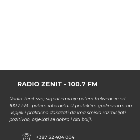
RADIO ZENIT - 100.7 FM
Radio Zenit svoj signal emituje putem frekvencije od
100.7 FM i putem interneta. U proteklim godinama smo
uspjeli i praktično dokazati da ima smisla razmišljati
pozitivno, osjećati se dobro i biti bolji.
+387 32 404 004