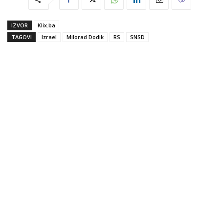
IZVOR
Klix.ba
TAGOVI
Izrael
Milorad Dodik
RS
SNSD