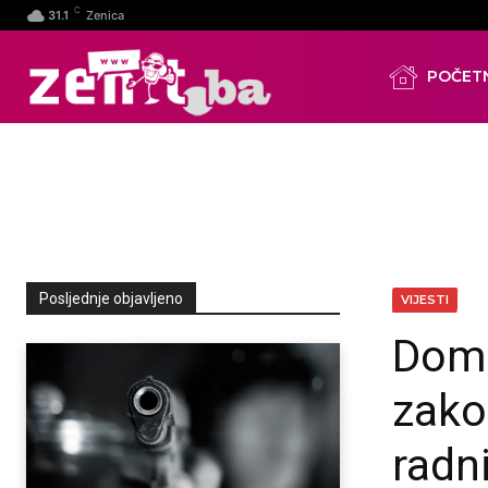
C
31.1
Zenica
POČET
Posljednje objavljeno
VIJESTI
Dom 
zako
radni