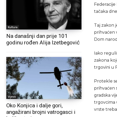
Federacije
tačaka dne
Taj zakon 
Kultura
prihvaćen 
Na današnji dan prije 101
Dom naroda
godinu rođen Alija Izetbegović
Iako reguli
zakona koj
trgovini u 
Protekle s
prihvaćen
gradska vi
Vijesti
trgovcima 
Oko Konjica i dalje gori,
vrste treb
angažirani brojni vatrogasci i