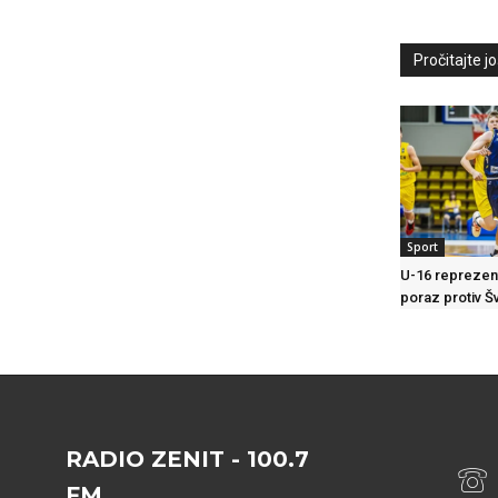
Pročitajte još
Sport
U-16 reprezent
poraz protiv 
RADIO ZENIT - 100.7
FM