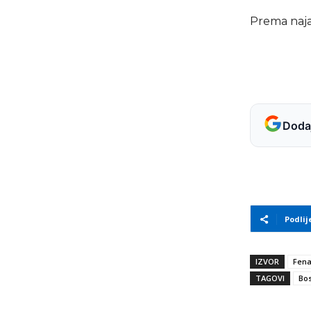
Prema naja
Dodaj
Podlij
IZVOR
Fen
TAGOVI
Bos