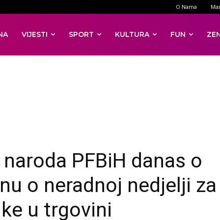
O Nama
Mar
NA
VIJESTI
SPORT
KULTURA
FUN
ZE
naroda PFBiH danas o
nu o neradnoj nedjelji za
ke u trgovini