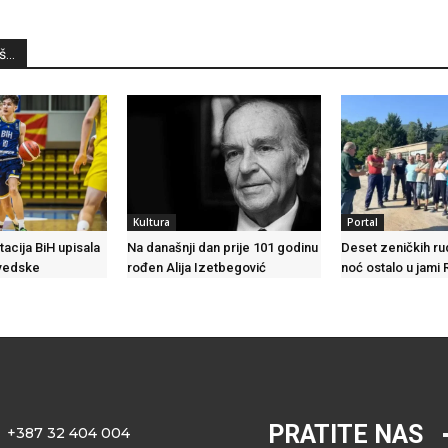
...
Kultura
Portal
acija BiH upisala
Na današnji dan prije 101 godinu
Deset zeničkih ru
Švedske
rođen Alija Izetbegović
noć ostalo u jami
PRATITE NAS
+387 32 404 004