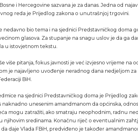
 Bosne i Hercegovine sazvana je za danas. Jedna od najav
vnog reda je Prijedlog zakona o unutrašnjoj trgovini.
je nedavno bio tema i na sjednici Predstavničkog doma gd
većinom glasova. Za stupanje na snagu uslov je da ga dan
 u istovjetnom tekstu.
še više pitanja, fokus javnosti je već izvjesno vrijeme na 
om je najavljeno uvođenje neradnog dana nedjeljom za 
Federaciji BiH.
edmice na sjednici Predstavničkog doma je Prijedlog za
 s naknadno unesenim amandmanom da općinska, odno
jeća mogu zatražiti, ako smatraju neophodnim, radnu ned
u njihovim sredinama. Konačnu riječ o eventualnim zaht
a da daje Vlada FBiH, predviđeno je također amandmano