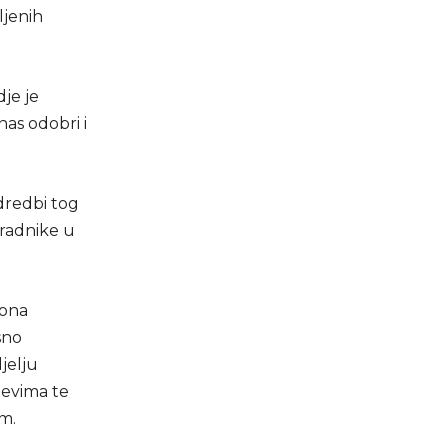
ljenih
je je
as odobri i
odredbi tog
radnike u
kona
sno
jelju
jevima te
m.