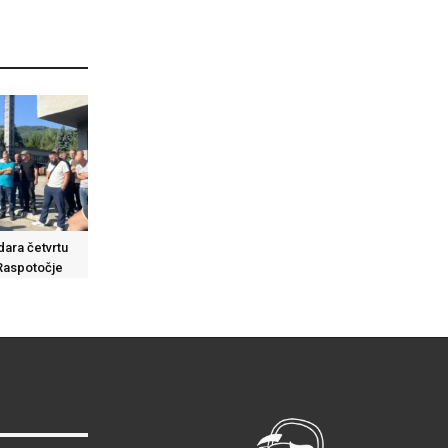
dara četvrtu
 Raspotočje