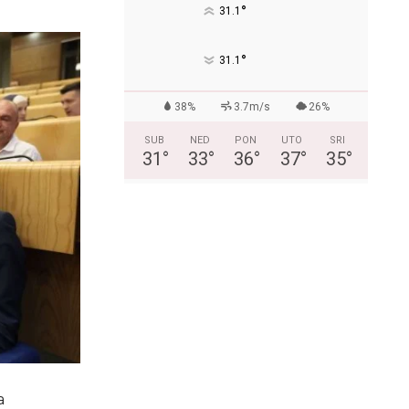
°
31.1
°
31.1
38%
3.7m/s
26%
SUB
NED
PON
UTO
SRI
31
°
33
°
36
°
37
°
35
°
a