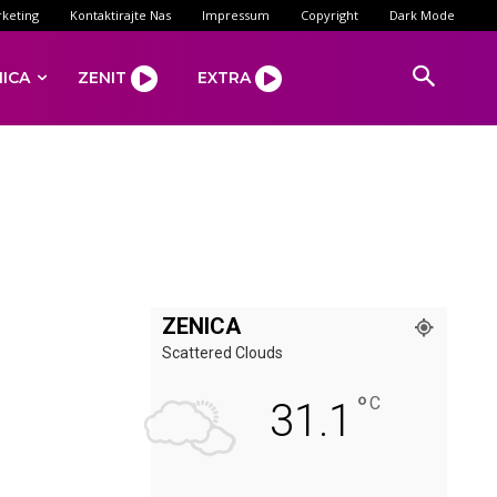
keting
Kontaktirajte Nas
Impressum
Copyright
Dark Mode
NICA
ZENIT
EXTRA
ZENICA
Scattered Clouds
°
C
31.1