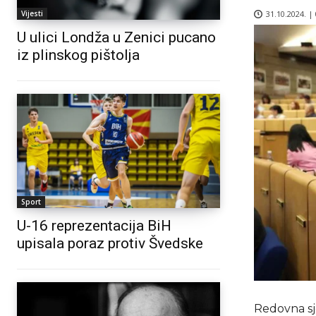
31.10.2024. |
Vijesti
U ulici Londža u Zenici pucano
iz plinskog pištolja
Sport
U-16 reprezentacija BiH
upisala poraz protiv Švedske
Redovna s