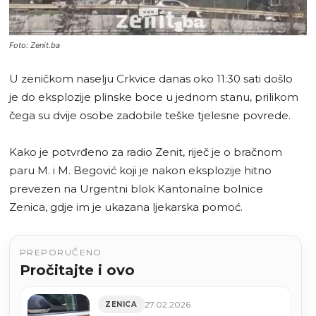
Foto: Zenit.ba
U zeničkom naselju Crkvice danas oko 11:30 sati došlo
je do eksplozije plinske boce u jednom stanu, prilikom
čega su dvije osobe zadobile teške tjelesne povrede.
Kako je potvrđeno za radio Zenit, riječ je o bračnom
paru M. i M. Begović koji je nakon eksplozije hitno
prevezen na Urgentni blok Kantonalne bolnice
Zenica, gdje im je ukazana ljekarska pomoć.
PREPORUČENO
Pročitajte i ovo
27.02.2026
ZENICA