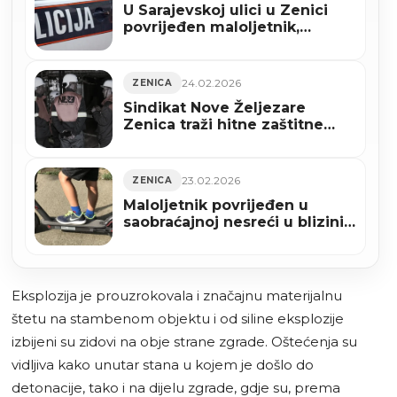
U Sarajevskoj ulici u Zenici
povrijeđen maloljetnik,
osumnjičeni lišen slobode
24.02.2026
ZENICA
Sindikat Nove Željezare
Zenica traži hitne zaštitne
mjere za domaću proizvodnju
čelika
23.02.2026
ZENICA
Maloljetnik povrijeđen u
saobraćajnoj nesreći u blizini
hotela Rudar u Zenici
Eksplozija je prouzrokovala i značajnu materijalnu
štetu na stambenom objektu i od siline eksplozije
izbijeni su zidovi na obje strane zgrade. Oštećenja su
vidljiva kako unutar stana u kojem je došlo do
detonacije, tako i na dijelu zgrade, gdje su, prema