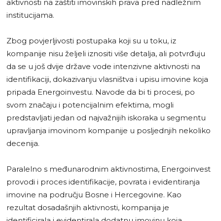
aktivnosti na zaštiti imovinskih prava pred nadležnim
institucijama.
Zbog povjerljivosti postupaka koji su u toku, iz
kompanije nisu željeli iznositi više detalja, ali potvrđuju
da se u još dvije države vode intenzivne aktivnosti na
identifikaciji, dokazivanju vlasništva i upisu imovine koja
pripada Energoinvestu. Navode da bi ti procesi, po
svom značaju i potencijalnim efektima, mogli
predstavljati jedan od najvažnijih iskoraka u segmentu
upravljanja imovinom kompanije u posljednjih nekoliko
decenija.
Paralelno s međunarodnim aktivnostima, Energoinvest
provodi i proces identifikacije, povrata i evidentiranja
imovine na području Bosne i Hercegovine. Kao
rezultat dosadašnjih aktivnosti, kompanija je
identificirala i evidentirala dodatnu imovinu koja