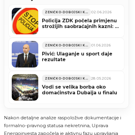
02.06.2026
ZENIČKO-DOBOJSKI KANTON
Policija ZDK počela primjenu
strožijih saobraćajnih kazni: U
Tešnju sankcionisan vozač
zbog obijesne vožnje
01.06.2026
ZENIČKO-DOBOJSKI KANTON
Pivić: Ulaganje u sport daje
rezultate
28.05.2026
ZENIČKO-DOBOJSKI KANTON
Vodi se velika borba oko
domaćinstva Dubaija u finalu
Nakon detaljne analize raspoložive dokumentacije i
formalno-pravnog statusa nekretnina, Uprava
Energoinvesta započela je aktivnu fazu upravljanja