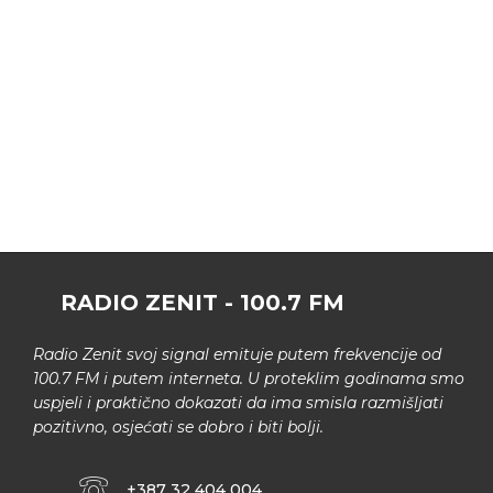
RADIO ZENIT - 100.7 FM
Radio Zenit svoj signal emituje putem frekvencije od
100.7 FM i putem interneta. U proteklim godinama smo
uspjeli i praktično dokazati da ima smisla razmišljati
pozitivno, osjećati se dobro i biti bolji.
+387 32 404 004