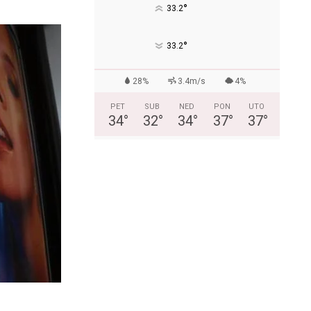
°
33.2
°
33.2
28%
3.4m/s
4%
PET
SUB
NED
PON
UTO
34
°
32
°
34
°
37
°
37
°