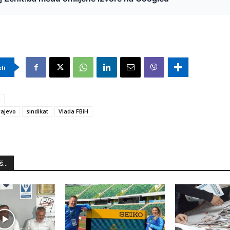
eli
a
rajevo
sindikat
Vlada FBiH
...