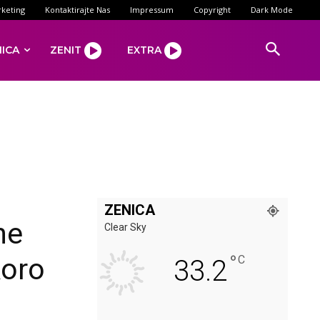
keting
Kontaktirajte Nas
Impressum
Copyright
Dark Mode
NICA
ZENIT
EXTRA
ZENICA
ne
Clear Sky
°
koro
C
33.2