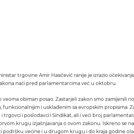
inistar trgovine Amir Hasičević ranije je izrazio očekivanj
zakona naći pred parlamentarcima već u oktobru.
o veoma obiman posao. Zastarjeli zakon smo zamijenili no
, funkcionalnijim i usklađenim sa evropskim propisima. 
 trgovci i poslodavci i Sindikat, ali i veći broj parlamentar
u prvom krugu izjašnjavanja o ovom zakonu. Iskreno se 
i podršku većine i u drugom krugu i do kraja godine ola