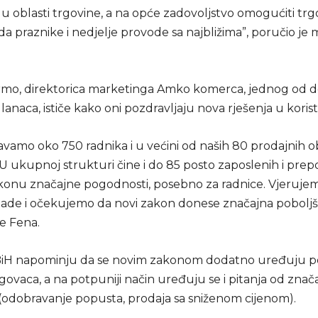
u oblasti trgovine, a na opće zadovoljstvo omogućiti trg
a praznike i nedjelje provode sa najbližima”, poručio je m
mo, direktorica marketinga Amko komerca, jednog od 
lanaca, ističe kako oni pozdravljaju nova rješenja u korist
avamo oko 750 radnika i u većini od naših 80 prodajnih o
 U ukupnoj strukturi čine i do 85 posto zaposlenih i pr
onu značajne pogodnosti, posebno za radnice. Vjeruje
ade i očekujemo da novi zakon donese značajna poboljšan
e Fena.
BiH napominju da se novim zakonom dodatno uređuju po
ovaca, a na potpuniji način uređuju se i pitanja od znača
(odobravanje popusta, prodaja sa sniženom cijenom).