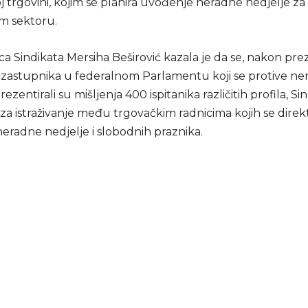
 trgovini, kojim se planira uvođenje neradne nedjelje za
m sektoru.
a Sindikata Mersiha Beširović kazala je da se, nakon pre
ja zastupnika u federalnom Parlamentu koji se protive ne
prezentirali su mišljenja 400 ispitanika različitih profila, Si
 za istraživanje među trgovačkim radnicima kojih se direk
eradne nedjelje i slobodnih praznika.