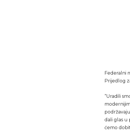
Federalni m
Prijedlog 
“Uradili sm
modernijim
podržavaju i
dali glas 
ćemo dobit