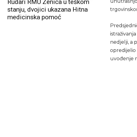
Rudari RMU Zenica u teškom
unutrašnjoj
stanju, dvojici ukazana Hitna
trgovinsko
medicinska pomoć
Predsjednic
istraživan
nedjelji, a 
opredijelio
uvođenje n