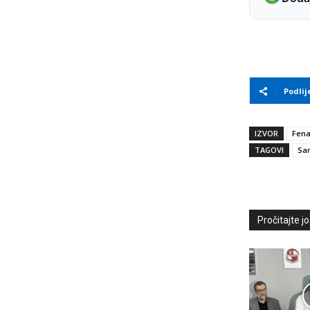
Podlij
IZVOR
Fen
TAGOVI
Sa
Pročitajte još