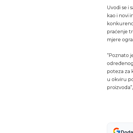
Uvodi se i 
kao i novi i
konkurencij
praćenje tr
mjere ogran
“Poznato je
određenog 
poteza za 
u okviru p
proizvoda”
Dodaj