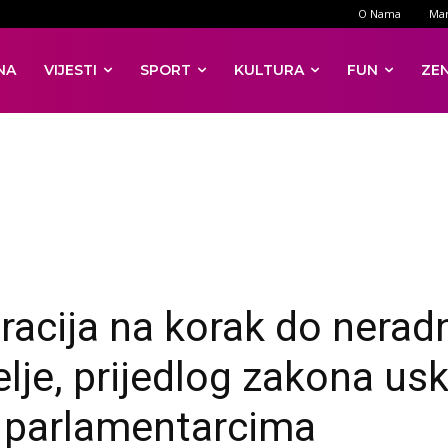
O Nama
Mar
NA
VIJESTI
SPORT
KULTURA
FUN
ZE
racija na korak do nerad
elje, prijedlog zakona us
 parlamentarcima