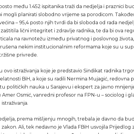
posto među 1.452 ispitanika traži da nedjelja i praznici b
i mogli planirati slobodno vrijeme sa porodicom. Također
ećina – 95,4 posto njih tvrdi da bi sloboda od rada nedjel
aštitila lični integritet i zdravlje radnika, te da bi ova reg
ticala na ravnotežu između privatnog i poslovnog života, 
ušena nekim institucionalnim reformama koje su u supr
ržišne privrede.
u ovo istraživanja koje je predstavio Sindikat radnika trgov
elatnosti BiH, a koje su radili Nermina Mujagić, redovna 
u političkih nauka u Sarajevu i ekspert za javno mnijenje
u Amer Osmić, vanredni profesor na FPN-u – sociolog i gl
straživanja.
djelja, prema mišljenju mnogih, trebala je davno da bu
zakon. Ali, tek nedavno je Vlada FBiH usvojila Prijedlog