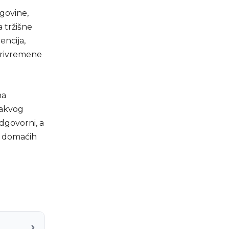
rgovine,
a tržišne
encija,
 privremene
na
takvog
dgovorni, a
i domaćih
›