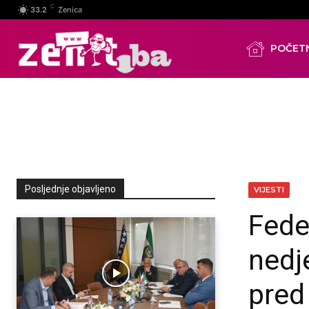
C
33.2
Zenica
POČET
Posljednje objavljeno
VIJESTI
Fede
nedj
pred