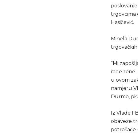
poslovanje 
trgovcima d
Hasičević.
Minela Dur
trgovačkih 
“Mi zapošlj
rade žene.
u ovom zak
namjeru Vl
Durmo, piš
Iz Vlade F
obaveze trg
potrošače 