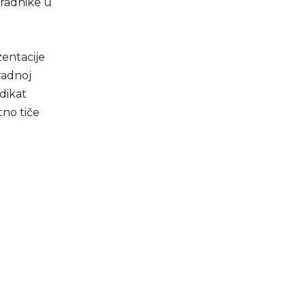
 radnike u
zentacije
radnoj
ndikat
tno tiče