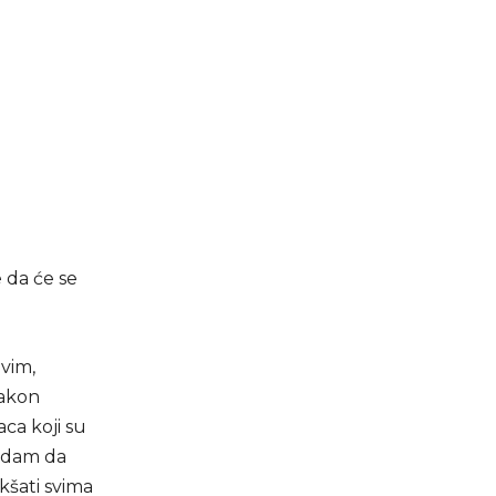
e da će se
vim,
Zakon
aca koji su
nadam da
kšati svima