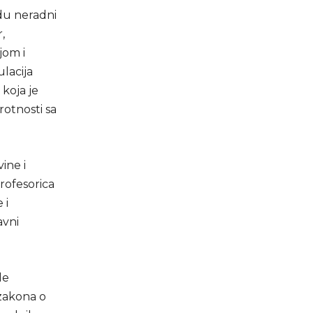
udu neradni
,
jom i
ulacija
koja je
otnosti sa
ine i
profesorica
 i
avni
de
 zakona o