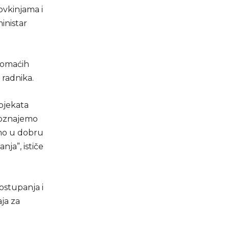
ovkinjama i
inistar
domaćih
 radnika.
bjekata
epoznajemo
mo u dobru
ja”, ističe
stupanja i
ja za