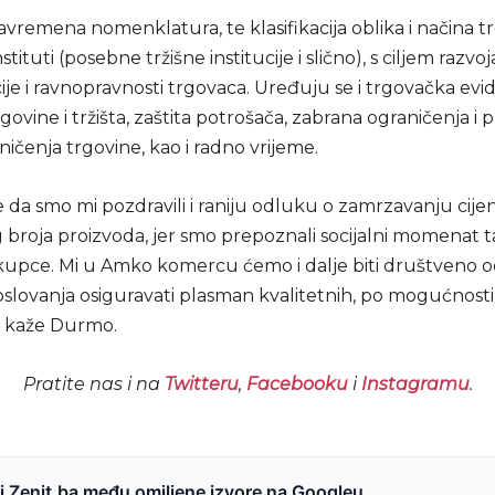
savremena nomenklatura, te klasifikacija oblika i načina t
nstituti (posebne tržišne institucije i slično), s ciljem razvoj
e i ravnopravnosti trgovaca. Uređuju se i trgovačka evid
govine i tržišta, zaštita potrošača, zabrana ograničenja i
ičenja trgovine, kao i radno vrijeme.
 da smo mi pozdravili i raniju odluku o zamrzavanju cije
broja proizvoda, jer smo prepoznali socijalni momenat 
kupce. Mi u Amko komercu ćemo i dalje biti društveno o
oslovanja osiguravati plasman kvalitetnih, po mogućnost
, kaže Durmo.
Pratite nas i na
Twitteru
,
Facebooku
i
Instagramu
.
 Zenit.ba među omiljene izvore na Googleu