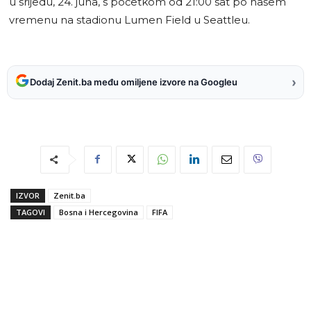
u srijedu, 24. juna, s početkom od 21:00 sat po našem
vremenu na stadionu Lumen Field u Seattleu.
›
Dodaj Zenit.ba među omiljene izvore na Googleu
IZVOR
Zenit.ba
TAGOVI
Bosna i Hercegovina
FIFA