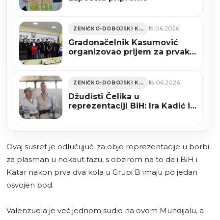
19.06.2026
ZENIČKO-DOBOJSKI KANTON
Gradonačelnik Kasumović
organizovao prijem za prvake
BiH – RK Čelik Junior
18.06.2026
ZENIČKO-DOBOJSKI KANTON
Džudisti Čelika u
reprezentaciji BiH: Ira Kadić i
Zubejr Sakić putuju na
Balkansko prvenstvo u
Bukurešt
Ovaj susret je odlučujući za obje reprezentacije u borbi
za plasman u nokaut fazu, s obzirom na to da i BiH i
Katar nakon prva dva kola u Grupi B imaju po jedan
osvojen bod.
Valenzuela je već jednom sudio na ovom Mundijalu, a