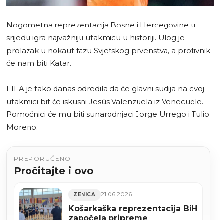
Nogometna reprezentacija Bosne i Hercegovine u
srijedu igra najvažniju utakmicu u historiji. Ulog je
prolazak u nokaut fazu Svjetskog prvenstva, a protivnik
će nam biti Katar.
FIFA je tako danas odredila da će glavni sudija na ovoj
utakmici bit će iskusni Jesús Valenzuela iz Venecuele.
Pomoćnici će mu biti sunarodnjaci Jorge Urrego i Tulio
Moreno.
PREPORUČENO
Pročitajte i ovo
21.06.2026
ZENICA
Košarkaška reprezentacija BiH
započela pripreme