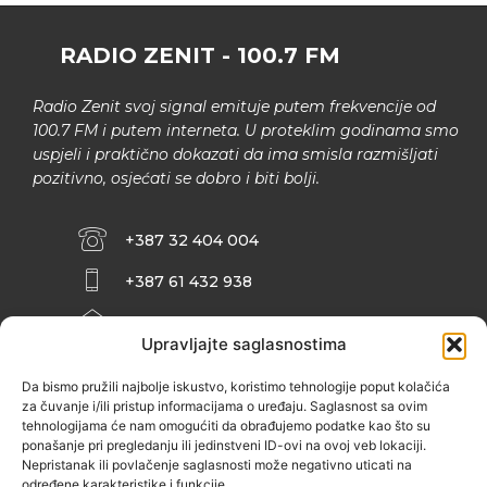
RADIO ZENIT - 100.7 FM
Radio Zenit svoj signal emituje putem frekvencije od
100.7 FM i putem interneta. U proteklim godinama smo
uspjeli i praktično dokazati da ima smisla razmišljati
pozitivno, osjećati se dobro i biti bolji.
+387 32 404 004
+387 61 432 938
INFO@ZENIT.BA
Upravljajte saglasnostima
HUSEINA KULENOVIĆA BR. 2 (RK
ZENIČANKA, 3. SPRAT), 72000 ZENICA
Da bismo pružili najbolje iskustvo, koristimo tehnologije poput kolačića
za čuvanje i/ili pristup informacijama o uređaju. Saglasnost sa ovim
tehnologijama će nam omogućiti da obrađujemo podatke kao što su
ponašanje pri pregledanju ili jedinstveni ID-ovi na ovoj veb lokaciji.
Nepristanak ili povlačenje saglasnosti može negativno uticati na
određene karakteristike i funkcije.