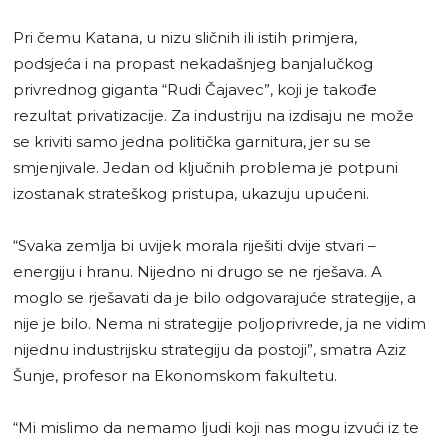
Pri čemu Katana, u nizu sličnih ili istih primjera,
podsjeća i na propast nekadašnjeg banjalučkog
privrednog giganta “Rudi Čajavec”, koji je takođe
rezultat privatizacije. Za industriju na izdisaju ne može
se kriviti samo jedna politička garnitura, jer su se
smjenjivale. Jedan od ključnih problema je potpuni
izostanak strateškog pristupa, ukazuju upućeni.
“Svaka zemlja bi uvijek morala riješiti dvije stvari –
energiju i hranu. Nijedno ni drugo se ne rješava. A
moglo se rješavati da je bilo odgovarajuće strategije, a
nije je bilo. Nema ni strategije poljoprivrede, ja ne vidim
nijednu industrijsku strategiju da postoji”, smatra Aziz
Šunje, profesor na Ekonomskom fakultetu.
“Mi mislimo da nemamo ljudi koji nas mogu izvući iz te