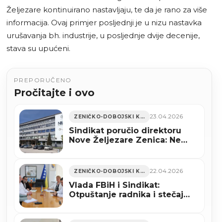
Željezare kontinuirano nastavljaju, te da je rano za više
informacija. Ovaj primjer posljednji je u nizu nastavka
urušavanja bh. industrije, u posljednje dvije decenije,
stava su upućeni.
PREPORUČENO
Pročitajte i ovo
23.04.2026
ZENIČKO-DOBOJSKI KANTON
Sindikat poručio direktoru
Nove Željezare Zenica: Ne
blokirajte rješenje za spas
proizvodnje
22.04.2026
ZENIČKO-DOBOJSKI KANTON
Vlada FBiH i Sindikat:
Otpuštanje radnika i stečaj
nisu opcije za Željezaru