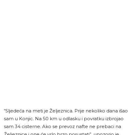
“Sljedeća na meti je Željeznica. Prije nekoliko dana išao
sam u Konjic. Na 50 km u odlasku i povratku izbrojao
sam 34 cisterne. Ako se prevoz nafte ne prebaci na
Željeznice i one će vrlo brzo posustati”, upozorio je