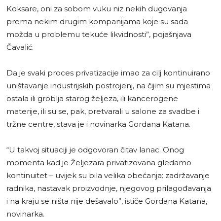
Koksare, oni za sobom vuku niz nekih dugovanja
prema nekim drugim kompanijama koje su sada
možda u problemu tekuće likvidnosti”, pojašnjava
Čavalić.
Da je svaki proces privatizacije imao za cilj kontinuirano
uništavanje industrijskih postrojenj, na čijim su mjestima
ostala ili groblja starog željeza, ili kancerogene
materije, ili su se, pak, pretvarali u salone za svadbe i
tržne centre, stava je i novinarka Gordana Katana.
“U takvoj situaciji je odgovoran čitav lanac. Onog
momenta kad je Željezara privatizovana gledamo
kontinuitet – uvijek su bila velika obećanja: zadržavanje
radnika, nastavak proizvodnje, njegovog prilagođavanja
i na kraju se ništa nije dešavalo”, ističe Gordana Katana,
novinarka.