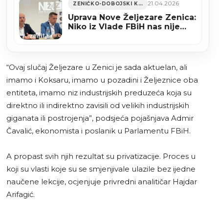
21.04.2026
ZENIČKO-DOBOJSKI KANTON
Uprava Nove Željezare Zenica:
Niko iz Vlade FBiH nas nije
kontaktirao, najavljuju spas
putem saopćenja
“Ovaj slučaj Željezare u Zenici je sada aktuelan, ali
imamo i Koksaru, imamo u pozadini i Željeznice oba
entiteta, imamo niz industrijskih preduzeća koja su
direktno ili indirektno zavisili od velikih industrijskih
giganata ili postrojenja”, podsjeća pojašnjava Admir
Čavalić, ekonomista i poslanik u Parlamentu FBiH.
A propast svih njih rezultat su privatizacije. Proces u
koji su vlasti koje su se smjenjivale ulazile bez ijedne
naučene lekcije, ocjenjuje privredni analitičar Hajdar
Arifagić.