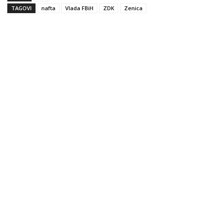
TAGOVI
nafta
Vlada FBiH
ZDK
Zenica