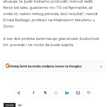
situacije, te ljude trebamo probuditi i krenuti raditi.
Neće biti lako, gubićemo mi i 7:0 od Njemačke, ali
onda će, nakon nekog perioda, doći rezultat”, navodi
Ernad Bešlagić, profesor na Mašinskom fakultetu u
Zenici.
A sve dok politika zanemaruje glas struke, budućnost
bh. privrede i ne može da bude svijetla.
›
Dodaj Zenit.ba među omiljene izvore na Googleu
IZVOR
N1