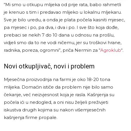
“Mi smo u otkupu mlijeka od prije rata, babo rahmetli
je krenuo s tim i predavao mlijeko u lokalnu mljekaru.
Sve je bilo uredu, a onda je plata počela kasniti mjesec,
pa mjesec i po, pa dva, i dva i po. I sve što koja dođe,
prebaci se nekih 7 do 10 dana u odnosu na prošlu,
vidjeli smo da to ne vodi ničemu, jer su troškovi hrane,
radnika, poreza, ogromni”, priča Nermin za “
Agroklub
“.
Novi otkupljivač, novi i problem
Mjesečna proizvodnja na farmi je oko 18-20 tona
mlijeka. Domaćin ističe da problem nije bilo samo
čekanje, već neizvjesnost koja je rasla. Kašnjenja su
počela ići u nedogled, a oni nisu željeli preživjeti
iskustva drugih kojima su nakon višemjesečnih
kašnjenja firme propale.