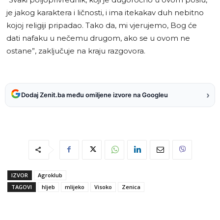
je jakog karaktera i ličnosti, i ima itekakav duh nebitno
kojoj religiji pripadao. Tako da, mi vjerujemo, Bog će
dati nafaku u nečemu drugom, ako se u ovom ne
ostane”, zaključuje na kraju razgovora.
›
Dodaj Zenit.ba među omiljene izvore na Googleu
IZVOR
Agroklub
TAGOVI
hljeb
mlijeko
Visoko
Zenica