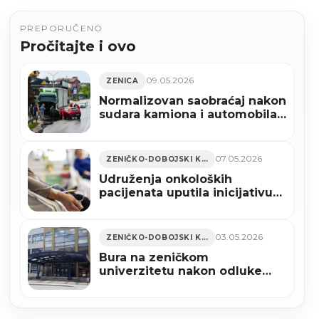
PREPORUČENO
Pročitajte i ovo
09.05.2026
ZENICA
Normalizovan saobraćaj nakon
sudara kamiona i automobila
na M-17 kod Zenice
07.05.2026
ZENIČKO-DOBOJSKI KANTON
Udruženja onkoloških
pacijenata uputila inicijativu
vlastima FBiH: “Sistem je
nedopustiv”
03.05.2026
ZENIČKO-DOBOJSKI KANTON
Bura na zeničkom
univerzitetu nakon odluke
Ustavnog suda BiH (VIDEO)