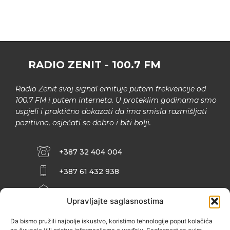
RADIO ZENIT - 100.7 FM
Radio Zenit svoj signal emituje putem frekvencije od
100.7 FM i putem interneta. U proteklim godinama smo
uspjeli i praktično dokazati da ima smisla razmišljati
pozitivno, osjećati se dobro i biti bolji.
+387 32 404 004
+387 61 432 938
INFO@ZENIT.BA
Upravljajte saglasnostima
HUSEINA KULENOVIĆA BR. 2 (RK
ZENIČANKA, 3. SPRAT), 72000 ZENICA
Da bismo pružili najbolje iskustvo, koristimo tehnologije poput kolačića