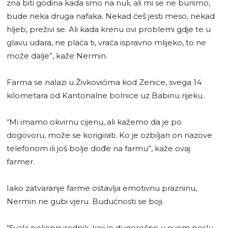
zna biti godina kada smo na nuli, ali mi se ne bunimo,
bude neka druga nafaka. Nekad ćeš jesti meso, nekad
hljeb, preživi se. Ali kada krenu ovi problemi gdje te u
glavu udara, ne plaća ti, vraća ispravno mlijeko, to ne
može dalje”, kaže Nermin.
Farma se nalazi u Živkovićima kod Zenice, svega 14
kilometara od Kantonalne bolnice uz Babinu rijeku.
“Mi imamo okvirnu cijenu, ali kažemo da je po
dogovoru, može se korigirati. Ko je ozbiljan on nazove
telefonom ili još bolje dođe na farmu”, kaže ovaj
farmer.
Iako zatvaranje farme ostavlja emotivnu prazninu,
Nermin ne gubi vjeru. Budućnosti se boji.
“Svaki poljoprivrednik, koji je dugoročno u ovom poslu,