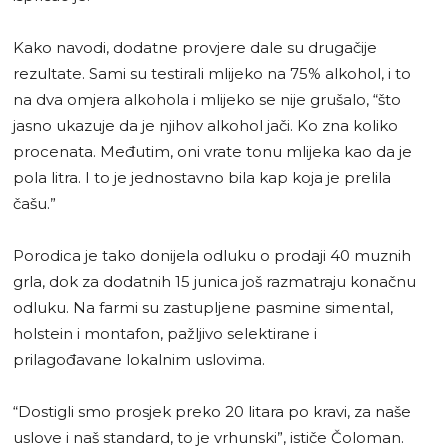
Kako navodi, dodatne provjere dale su drugačije
rezultate. Sami su testirali mlijeko na 75% alkohol, i to
na dva omjera alkohola i mlijeko se nije grušalo, “što
jasno ukazuje da je njihov alkohol jači. Ko zna koliko
procenata. Međutim, oni vrate tonu mlijeka kao da je
pola litra. I to je jednostavno bila kap koja je prelila
čašu.”
Porodica je tako donijela odluku o prodaji 40 muznih
grla, dok za dodatnih 15 junica još razmatraju konačnu
odluku. Na farmi su zastupljene pasmine simental,
holstein i montafon, pažljivo selektirane i
prilagođavane lokalnim uslovima.
“Dostigli smo prosjek preko 20 litara po kravi, za naše
uslove i naš standard, to je vrhunski”, ističe Čoloman.