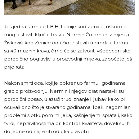
Još jedna farma u FBiH, tačnije kod Zenice, uskoro bi
mogla staviti ključ u bravu. Nermin Čoloman iz mjesta
Živkovići kod Zenice odlučio je staviti u prodaju farmu
sa 40 muznih krava, čime će se zatvoriti višedecenijsko
porodično poglavlje u proizvodnji mlijeka, započeto još
prije rata.
Nakon smrti oca, koji je pokrenuo farmu i godinama
gradio proizvodnju, Nermin i njegov brat nastavili su
porodični posao, ulažući trud, znanje i ljubav kako bi
očuvali ono što je stvarano godinama. Ipak, nagomilani
problemi s otkupom mlijeka, kašnjenjem isplata i, kako
tvrdi, nepravilnostima pri kontroli kvaliteta, doveli su ih
do jedne od najtežih odluka u životu.