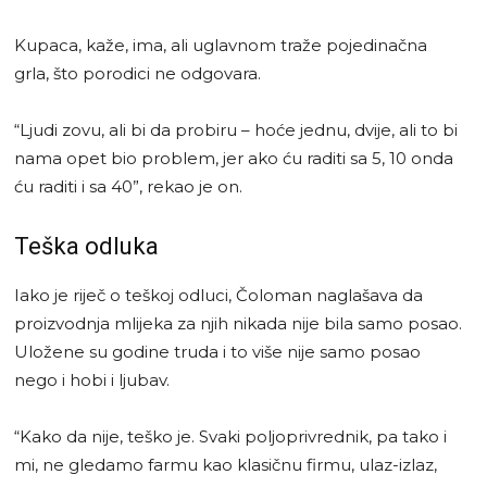
Kupaca, kaže, ima, ali uglavnom traže pojedinačna
grla, što porodici ne odgovara.
“Ljudi zovu, ali bi da probiru – hoće jednu, dvije, ali to bi
nama opet bio problem, jer ako ću raditi sa 5, 10 onda
ću raditi i sa 40”, rekao je on.
Teška odluka
Iako je riječ o teškoj odluci, Čoloman naglašava da
proizvodnja mlijeka za njih nikada nije bila samo posao.
Uložene su godine truda i to više nije samo posao
nego i hobi i ljubav.
“Kako da nije, teško je. Svaki poljoprivrednik, pa tako i
mi, ne gledamo farmu kao klasičnu firmu, ulaz-izlaz,