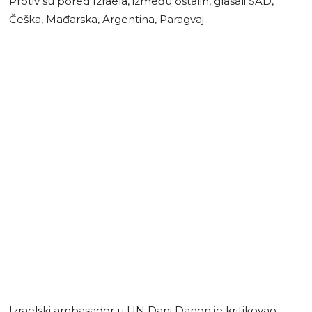
Protiv su pored Izraela, između ostalih, glasali SAD,
Češka, Mađarska, Argentina, Paragvaj.
Izraelski ambasador u UN Dani Danon je kritikovao