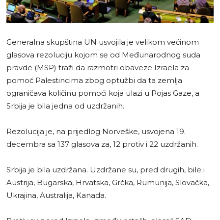
Generalna skupština UN usvojila je velikom većinom
glasova rezoluciju kojom se od Međunarodnog suda
pravde (MSP) traži da razmotri obaveze Izraela za
pomoć Palestincima zbog optužbi da ta zemlja
ograničava količinu pomoći koja ulazi u Pojas Gaze, a
Srbija je bila jedna od uzdržanih.
Rezolucija je, na prijedlog Norveške, usvojena 19.
decembra sa 137 glasova za, 12 protiv i 22 uzdržanih.
Srbija je bila uzdržana. Uzdržane su, pred drugih, bile i
Austrija, Bugarska, Hrvatska, Grčka, Rumunija, Slovačka,
Ukrajina, Australija, Kanada.