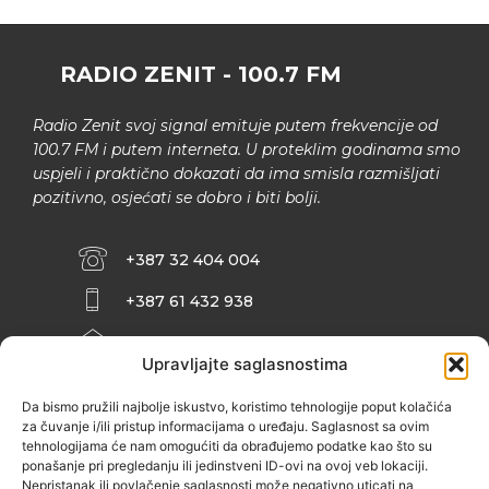
RADIO ZENIT - 100.7 FM
Radio Zenit svoj signal emituje putem frekvencije od
100.7 FM i putem interneta. U proteklim godinama smo
uspjeli i praktično dokazati da ima smisla razmišljati
pozitivno, osjećati se dobro i biti bolji.
+387 32 404 004
+387 61 432 938
INFO@ZENIT.BA
Upravljajte saglasnostima
HUSEINA KULENOVIĆA BR. 2 (RK
ZENIČANKA, 3. SPRAT), 72000 ZENICA
Da bismo pružili najbolje iskustvo, koristimo tehnologije poput kolačića
za čuvanje i/ili pristup informacijama o uređaju. Saglasnost sa ovim
tehnologijama će nam omogućiti da obrađujemo podatke kao što su
ponašanje pri pregledanju ili jedinstveni ID-ovi na ovoj veb lokaciji.
Nepristanak ili povlačenje saglasnosti može negativno uticati na