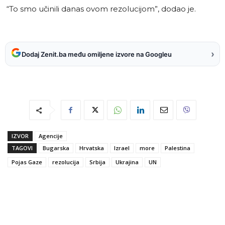
“To smo učinili danas ovom rezolucijom”, dodao je.
›
Dodaj Zenit.ba među omiljene izvore na Googleu
IZVOR
Agencije
TAGOVI
Bugarska
Hrvatska
Izrael
more
Palestina
Pojas Gaze
rezolucija
Srbija
Ukrajina
UN