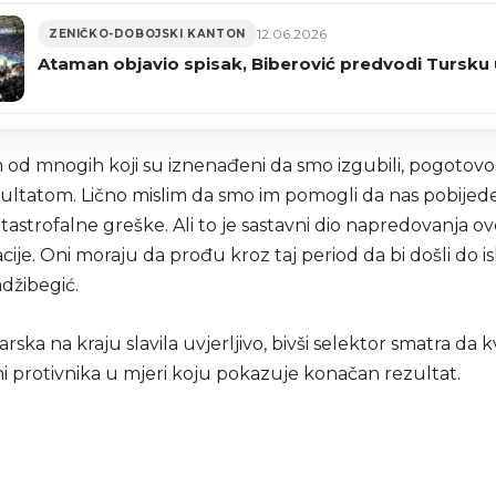
12.06.2026
ZENIČKO-DOBOJSKI KANTON
Ataman objavio spisak, Biberović predvodi Tursku 
 od mnogih koji su iznenađeni da smo izgubili, pogotovo
zultatom. Lično mislim da smo im pomogli da nas pobijede
atastrofalne greške. Ali to je sastavni dio napredovanja 
ije. Oni moraju da prođu kroz taj period da bi došli do is
džibegić.
arska na kraju slavila uvjerljivo, bivši selektor smatra da kv
ni protivnika u mjeri koju pokazuje konačan rezultat.