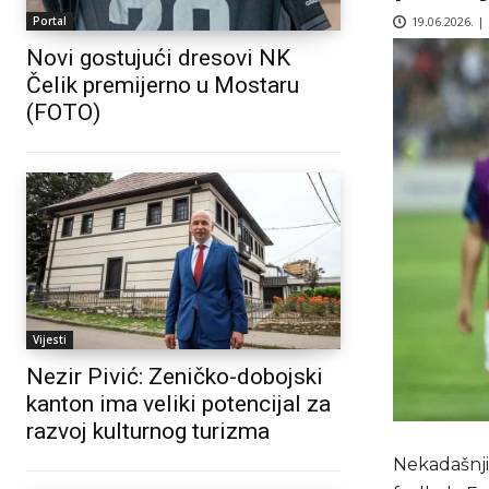
19.06.2026. |
Portal
Novi gostujući dresovi NK
Čelik premijerno u Mostaru
(FOTO)
Vijesti
Nezir Pivić: Zeničko-dobojski
kanton ima veliki potencijal za
razvoj kulturnog turizma
Nekadašnji