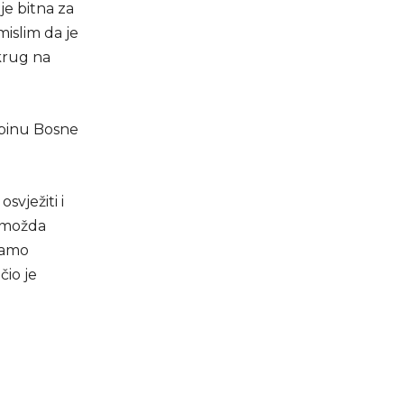
je bitna za
mislim da je
krug na
dbinu Bosne
vježiti i
e možda
oramo
čio je