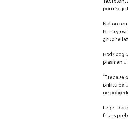
interesantan
poručio je 
Nakon remi
Hercegovin
grupne faz
Hadžibegić
plasman u 
“Treba se o
priliku da
ne pobijedi
Legendarni 
fokus preba