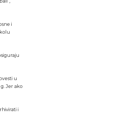
ali”,
osne i
 kolu
osiguraju
ovesti u
g. Jer ako
ivirati i