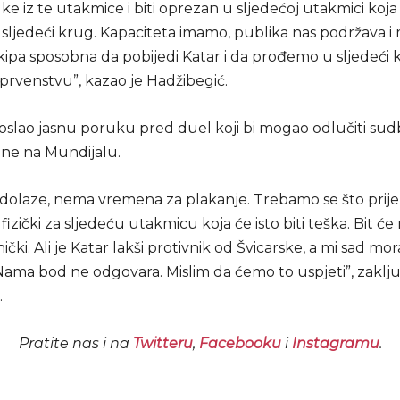
ke iz te utakmice i biti oprezan u sljedećoj utakmici koja 
sljedeći krug. Kapaciteta imamo, publika nas podržava i 
kipa sposobna da pobijedi Katar i da prođemo u sljedeći 
prvenstvu”, kazao je Hadžibegić.
 poslao jasnu poruku pred duel koji bi mogao odlučiti su
ine na Mundijalu.
olaze, nema vremena za plakanje. Trebamo se što prije os
fizički za sljedeću utakmicu koja će isto biti teška. Bit ć
hički. Ali je Katar lakši protivnik od Švicarske, a mi sad m
 Nama bod ne odgovara. Mislim da ćemo to uspjeti”, zaklju
.
Pratite nas i na
Twitteru
,
Facebooku
i
Instagramu
.