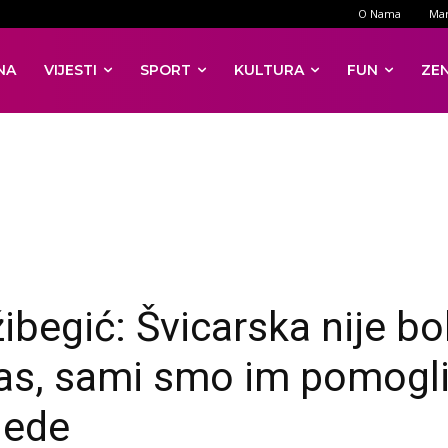
O Nama
Mar
NA
VIJESTI
SPORT
KULTURA
FUN
ZE
ibegić: Švicarska nije bo
as, sami smo im pomogli
jede