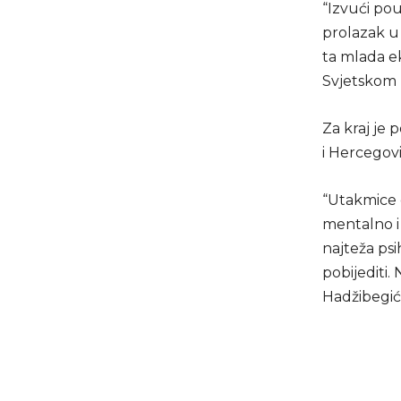
“Izvući pou
prolazak u 
ta mlada e
Svjetskom 
Za kraj je
i Hercegov
“Utakmice d
mentalno i 
najteža psi
pobijediti.
Hadžibegić