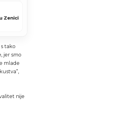
u Zenici
 s tako
, jer smo
ove mlade
kustva”,
alitet nije