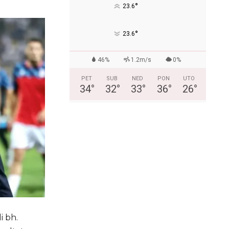
°
23.6
°
23.6
46%
1.2m/s
0%
PET
SUB
NED
PON
UTO
34
°
32
°
33
°
36
°
26
°
i bh.