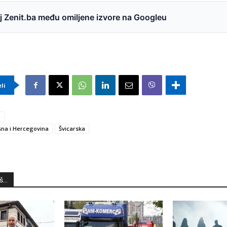
 Zenit.ba među omiljene izvore na Googleu
eli
a
na i Hercegovina
Švicarska
...