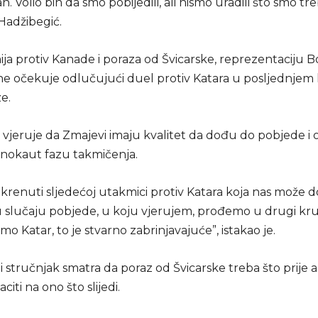
. Volio bih da smo pobijedili, ali nismo uradili što smo treb
Hadžibegić.
ja protiv Kanade i poraza od Švicarske, reprezentaciju B
e očekuje odlučujući duel protiv Katara u posljednjem
e.
 vjeruje da Zmajevi imaju kvalitet da dođu do pobjede i 
nokaut fazu takmičenja.
krenuti sljedećoj utakmici protiv Katara koja nas može d
 u slučaju pobjede, u koju vjerujem, prođemo u drugi kru
mo Katar, to je stvarno zabrinjavajuće”, istakao je.
stručnjak smatra da poraz od Švicarske treba što prije arh
citi na ono što slijedi.