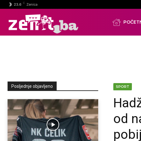
C
23.6
Zenica
POČET
Posljednje objavljeno
SPORT
Hadž
od n
pobi