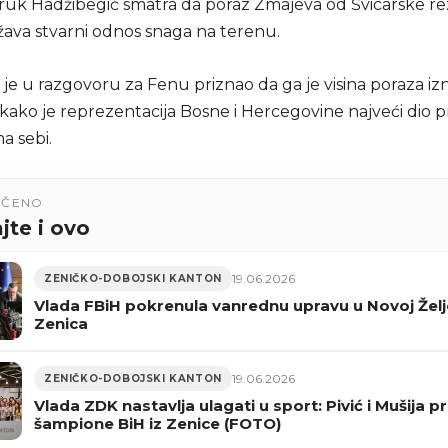
ruk Hadžibegić smatra da poraz Zmajeva od Švicarske r
žava stvarni odnos snaga na terenu.
je u razgovoru za Fenu priznao da ga je visina poraza izne
o kako je reprezentacija Bosne i Hercegovine najveći dio
ma sebi.
UČENO
jte i ovo
19.06.2026
ZENIČKO-DOBOJSKI KANTON
Vlada FBiH pokrenula vanrednu upravu u Novoj Želj
Zenica
19.06.2026
ZENIČKO-DOBOJSKI KANTON
Vlada ZDK nastavlja ulagati u sport: Pivić i Mušija pr
šampione BiH iz Zenice (FOTO)