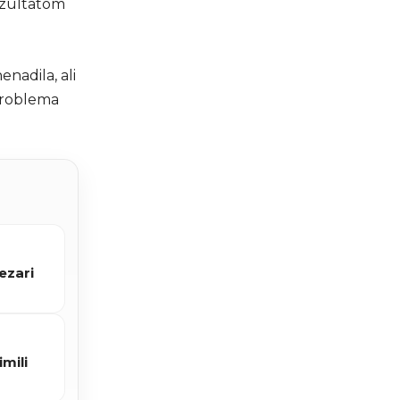
ezultatom
nadila, ali
 problema
ezari
imili