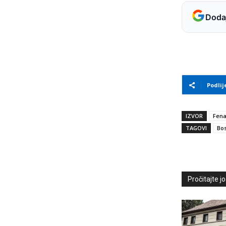
Dodaj
Podlij
IZVOR
Fen
TAGOVI
Bos
Pročitajte još