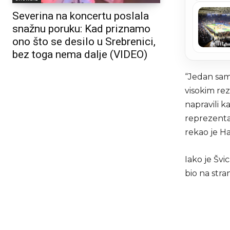
Severina na koncertu poslala
snažnu poruku: Kad priznamo
ono što se desilo u Srebrenici,
bez toga nema dalje (VIDEO)
“Jedan sam
visokim re
napravili k
reprezentac
rekao je Ha
Iako je Švic
bio na stra