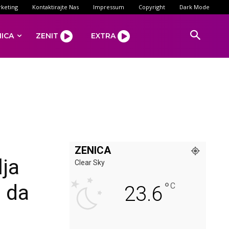
keting
Kontaktirajte Nas
Impressum
Copyright
Dark Mode
NICA
ZENIT
EXTRA
ZENICA
lja
Clear Sky
°
 da
C
23.6