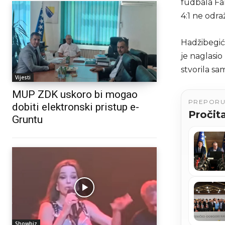
fudbala Fa
4:1 ne odra
Hadžibegić 
je naglasi
stvorila sa
Vijesti
MUP ZDK uskoro bi mogao
PREPOR
dobiti elektronski pristup e-
Pročita
Gruntu
Showbiz