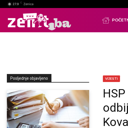
C
27.9
Zenica
POČET
Posljednje objavljeno
VIJESTI
HSP 
odbi
Kova