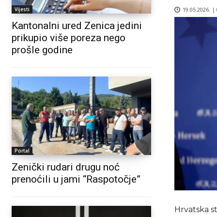
19.05.2026. |
Vijesti
Kantonalni ured Zenica jedini
prikupio više poreza nego
prošle godine
Portal
Zenički rudari drugu noć
prenoćili u jami “Raspotočje”
Hrvatska st