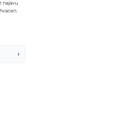
z najavu
ihvaćen.
›