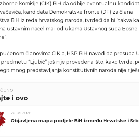
izborne komisije (CIK) BiH da odbije eventualnu kandid
vačevića, kandidata Demokratske fronte (DF) za člana
tva BiH iz reda hrvatskog naroda, tvrdeći da bi “takva k
tna ustavnim načelima i odlukama Ustavnog suda Bosne 
e”.
pućenom članovima CIK-a, HSP BiH navodi da presuda 
 predmetu “Ljubić” još nije provedena, što, kako tvrde, 
legitimnog predstavljanja konstitutivnih naroda nije riješ
UČENO
jte i ovo
20.05.2026
Objavljena mapa podjele BiH između Hrvatske i Srb