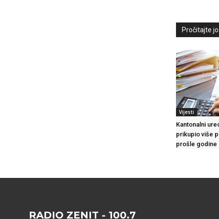
Pročitajte još
Vijesti
Kantonalni ure
prikupio više 
prošle godine
RADIO ZENIT - 100.7