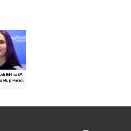
di BiH na EP:
u bh. plivačicu