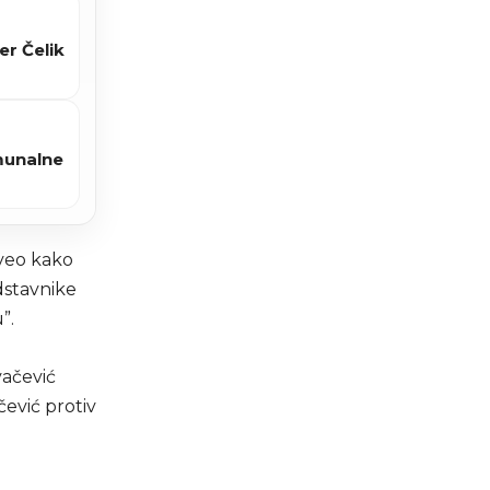
er Čelik
omunalne
aveo kako
edstavnike
”.
vačević
čević protiv