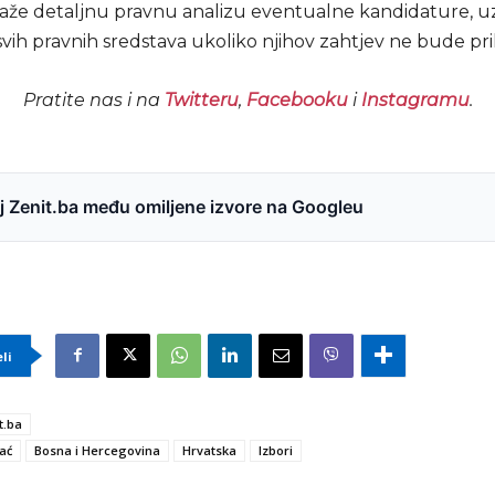
raže detaljnu pravnu analizu eventualne kandidature, u
svih pravnih sredstava ukoliko njihov zahtjev ne bude pr
Pratite nas i na
Twitteru
,
Facebooku
i
Instagramu
.
 Zenit.ba među omiljene izvore na Googleu
eli
t.ba
ać
Bosna i Hercegovina
Hrvatska
Izbori