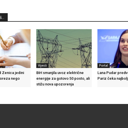
...
Vijesti
Portal
d Zenica jedini
BiH smanjila uvoz električne
Lana Pudar predvo
poreza nego
energije za gotovo 50 posto, ali
Pariz čeka najbolj
stižu nova upozorenja