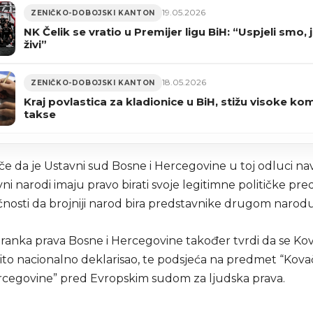
19.05.2026
ZENIČKO-DOBOJSKI KANTON
NK Čelik se vratio u Premijer ligu BiH: “Uspjeli smo, j
živi”
18.05.2026
ZENIČKO-DOBOJSKI KANTON
Kraj povlastica za kladionice u BiH, stižu visoke k
takse
iče da je Ustavni sud Bosne i Hercegovine u toj odluci n
vni narodi imaju pravo birati svoje legitimne političke pr
osti da brojniji narod bira predstavnike drugom narodu
tranka prava Bosne i Hercegovine također tvrdi da se Ko
ičito nacionalno deklarisao, te podsjeća na predmet “Kova
rcegovine” pred Evropskim sudom za ljudska prava.