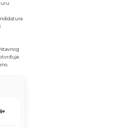
aturu
andidatura
i
Ustavnog
potvrđuje
eno.
ije