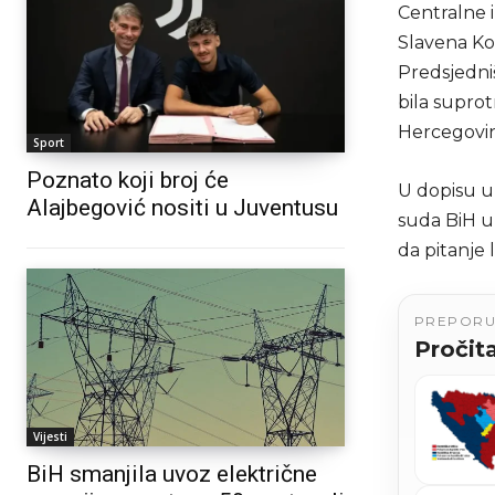
Centralne 
Slavena Ko
Predsjedniš
bila supro
Hercegovin
Sport
Poznato koji broj će
U dopisu u
Alajbegović nositi u Juventusu
suda BiH u
da pitanje 
PREPOR
Pročita
Vijesti
BiH smanjila uvoz električne