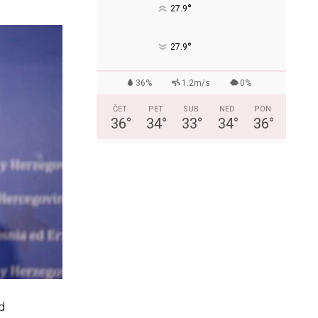
°
27.9
°
27.9
36%
1.2m/s
0%
ČET
PET
SUB
NED
PON
36
°
34
°
33
°
34
°
36
°
d