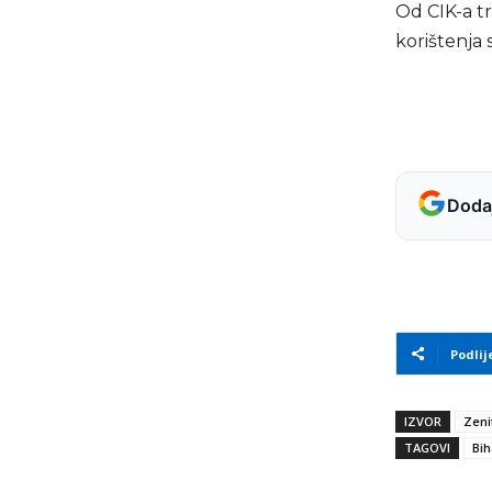
Od CIK-a t
korištenja 
Dodaj
Podlij
IZVOR
Zeni
TAGOVI
Bih