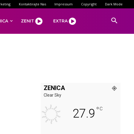
keting
Kontaktirajte Nas
Impressum
Copyright
Dark Mode
NICA
ZENIT
EXTRA
ZENICA
Clear Sky
°
C
27.9