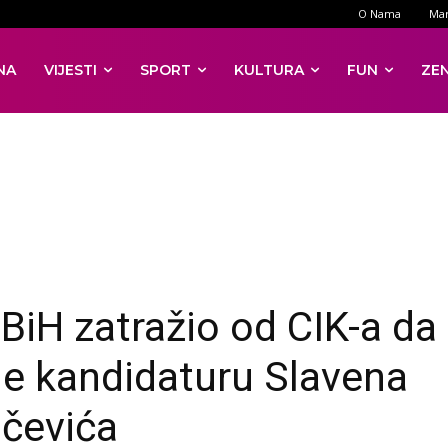
O Nama
Mar
NA
VIJESTI
SPORT
KULTURA
FUN
ZE
BiH zatražio od CIK-a da
je kandidaturu Slavena
čevića