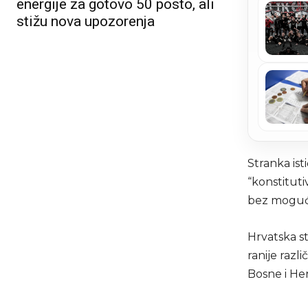
energije za gotovo 50 posto, ali
stižu nova upozorenja
Stranka ist
“konstituti
bez mogućn
Hrvatska s
ranije razl
Bosne i He