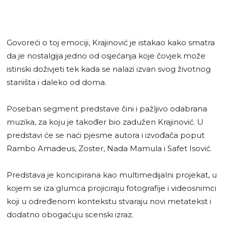
Govoreći o toj emociji, Krajinović je istakao kako smatra
da je nostalgija jedno od osjećanja koje čovjek može
istinski doživjeti tek kada se nalazi izvan svog životnog
staništa i daleko od doma.
Poseban segment predstave čini i pažljivo odabrana
muzika, za koju je također bio zadužen Krajinović. U
predstavi će se naći pjesme autora i izvođača poput
Rambo Amadeus, Zoster, Nada Mamula i Safet Isović.
Predstava je koncipirana kao multimedijalni projekat, u
kojem se iza glumca projiciraju fotografije i videosnimci
koji u određenom kontekstu stvaraju novi metatekst i
dodatno obogaćuju scenski izraz.