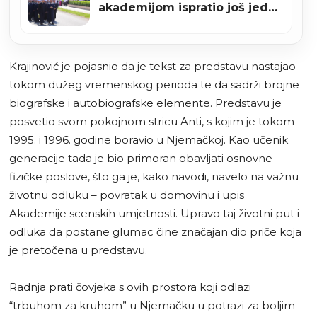
akademijom ispratio još jednu
uspješnu mektebsku godinu
(VIDEO+FOTO)
Krajinović je pojasnio da je tekst za predstavu nastajao
tokom dužeg vremenskog perioda te da sadrži brojne
biografske i autobiografske elemente. Predstavu je
posvetio svom pokojnom stricu Anti, s kojim je tokom
1995. i 1996. godine boravio u Njemačkoj. Kao učenik
generacije tada je bio primoran obavljati osnovne
fizičke poslove, što ga je, kako navodi, navelo na važnu
životnu odluku – povratak u domovinu i upis
Akademije scenskih umjetnosti. Upravo taj životni put i
odluka da postane glumac čine značajan dio priče koja
je pretočena u predstavu.
Radnja prati čovjeka s ovih prostora koji odlazi
“trbuhom za kruhom” u Njemačku u potrazi za boljim