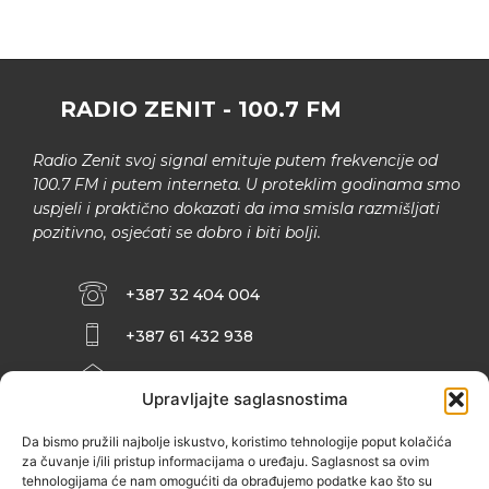
RADIO ZENIT - 100.7 FM
Radio Zenit svoj signal emituje putem frekvencije od
100.7 FM i putem interneta. U proteklim godinama smo
uspjeli i praktično dokazati da ima smisla razmišljati
pozitivno, osjećati se dobro i biti bolji.
+387 32 404 004
+387 61 432 938
INFO@ZENIT.BA
Upravljajte saglasnostima
HUSEINA KULENOVIĆA BR. 2 (RK
ZENIČANKA, 3. SPRAT), 72000 ZENICA
Da bismo pružili najbolje iskustvo, koristimo tehnologije poput kolačića
za čuvanje i/ili pristup informacijama o uređaju. Saglasnost sa ovim
tehnologijama će nam omogućiti da obrađujemo podatke kao što su