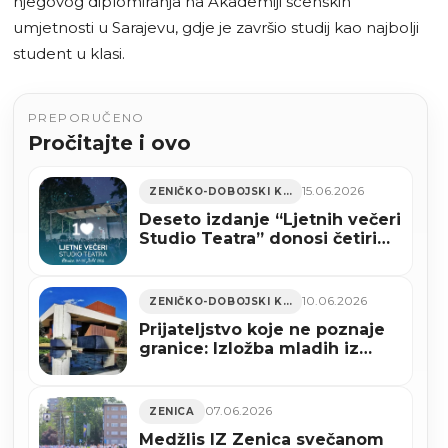
njegovog diplomiranja na Akademiji scenskih
umjetnosti u Sarajevu, gdje je završio studij kao najbolji
student u klasi.
PREPORUČENO
Pročitajte i ovo
15.06.2026
ZENIČKO-DOBOJSKI KANTON
Deseto izdanje “Ljetnih večeri
Studio Teatra” donosi četiri
predstave i koncert Eldina
Huseinbegovića
10.06.2026
ZENIČKO-DOBOJSKI KANTON
Prijateljstvo koje ne poznaje
granice: Izložba mladih iz
Zenice i Foče otvara vrata
zajedništva
07.06.2026
ZENICA
Medžlis IZ Zenica svečanom