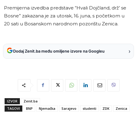
Premijerna izvedba predstave “Hvali Dojčland, drž’ se
Bosne” zakazana je za utorak, 16. juna, s početkom u
20 sati u Bosanskom narodnom pozorištu Zenica.
›
Dodaj Zenit.ba među omiljene izvore na Googleu
IZVOR
Zenit.ba
TAGOVI
BNP
Njemačka
Sarajevo
studenti
ZDK
Zenica