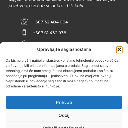
pozitivno, osjećati se dobro i biti bolji.
+387 32 404 004
+387 61 432 938
INFO@ZENIT.BA
Upravljajte saglasnostima
HUSEINA KULENOVIĆA BR. 2 (RK
ZENIČANKA, 3. SPRAT), 72000 ZENICA
Da bismo pružili najbolje iskustvo, koristimo tehnologije poput kolačića
za čuvanje i/ili pristup informacijama o uređaju. Saglasnost sa ovim
tehnologijama će nam omogućiti da obrađujemo podatke kao što su
ponašanje pri pregledanju ili jedinstveni ID-ovi na ovoj veb lokaciji.
Nepristanak ili povlačenje saglasnosti može negativno uticati na
određene karakteristike i funkcije.
Prihvati
Odbij