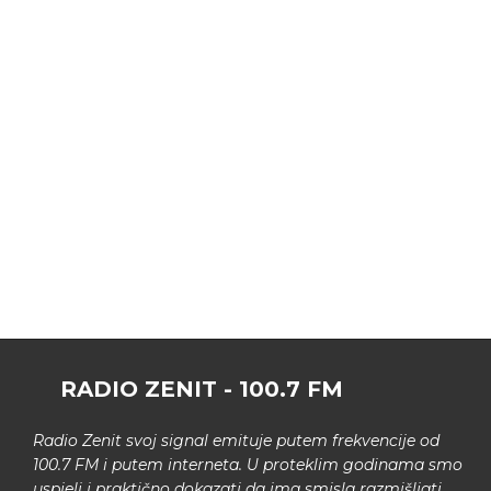
RADIO ZENIT - 100.7 FM
Radio Zenit svoj signal emituje putem frekvencije od
100.7 FM i putem interneta. U proteklim godinama smo
uspjeli i praktično dokazati da ima smisla razmišljati