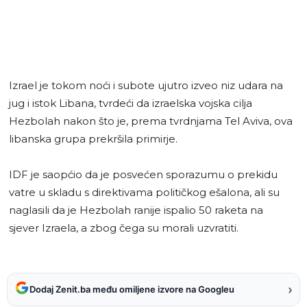
Izrael je tokom noći i subote ujutro izveo niz udara na
jug i istok Libana, tvrdeći da izraelska vojska cilja
Hezbolah nakon što je, prema tvrdnjama Tel Aviva, ova
libanska grupa prekršila primirje.
IDF je saopćio da je posvećen sporazumu o prekidu
vatre u skladu s direktivama političkog ešalona, ali su
naglasili da je Hezbolah ranije ispalio 50 raketa na
sjever Izraela, a zbog čega su morali uzvratiti.
›
Dodaj Zenit.ba među omiljene izvore na Googleu