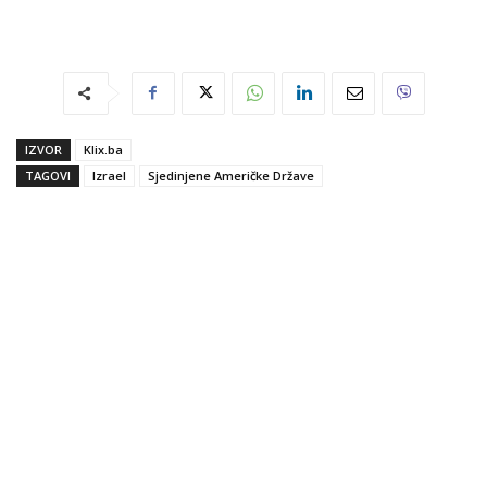
IZVOR
Klix.ba
TAGOVI
Izrael
Sjedinjene Američke Države