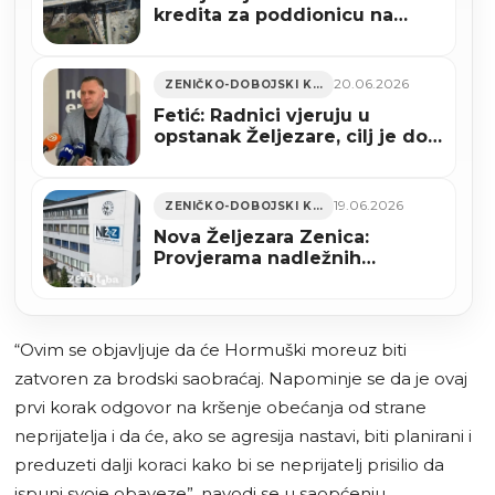
kredita za poddionicu na
Koridoru Vc
20.06.2026
ZENIČKO-DOBOJSKI KANTON
Fetić: Radnici vjeruju u
opstanak Željezare, cilj je do
jeseni ponovo pokrenuti
visoku peć
19.06.2026
ZENIČKO-DOBOJSKI KANTON
Nova Željezara Zenica:
Provjerama nadležnih
institucija nisu utvrđene
nezakonite radnje
“Ovim se objavljuje da će Hormuški moreuz biti
zatvoren za brodski saobraćaj. Napominje se da je ovaj
prvi korak odgovor na kršenje obećanja od strane
neprijatelja i da će, ako se agresija nastavi, biti planirani i
preduzeti dalji koraci kako bi se neprijatelj prisilio da
ispuni svoje obaveze”, navodi se u saopćenju