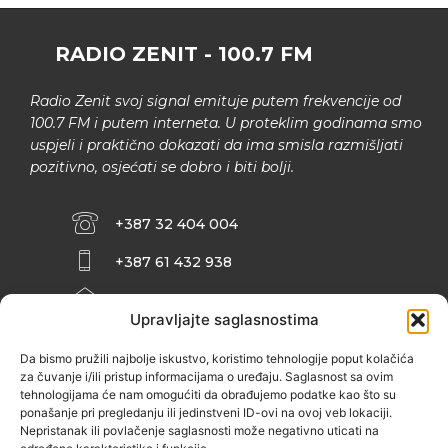
RADIO ZENIT - 100.7 FM
Radio Zenit svoj signal emituje putem frekvencije od
100.7 FM i putem interneta. U proteklim godinama smo
uspjeli i praktično dokazati da ima smisla razmišljati
pozitivno, osjećati se dobro i biti bolji.
+387 32 404 004
+387 61 432 938
INFO@ZENIT.BA
Upravljajte saglasnostima
HUSEINA KULENOVIĆA BR. 2 (RK
ZENIČANKA, 3. SPRAT), 72000 ZENICA
Da bismo pružili najbolje iskustvo, koristimo tehnologije poput kolačića
za čuvanje i/ili pristup informacijama o uređaju. Saglasnost sa ovim
tehnologijama će nam omogućiti da obrađujemo podatke kao što su
ponašanje pri pregledanju ili jedinstveni ID-ovi na ovoj veb lokaciji.
Nepristanak ili povlačenje saglasnosti može negativno uticati na