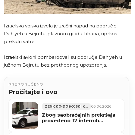
Izraelska vojska izvela je zračni napad na područje
Dahiyeh u Bejrutu, glavnom gradu Libana, uprkos
prekidu vatre.
Izraelski avioni bombardovali su područje Dahiyeh u
južnom Bejrutu bez prethodnog upozorenja.
PREPORUČENO
Pročitajte i ovo
05.06.2026
ZENIČKO-DOBOJSKI KANTON
Zbog saobraćajnih prekršaja
provedeno 12 internih
postupaka protiv policijskih
službenika MUP-a ZDK