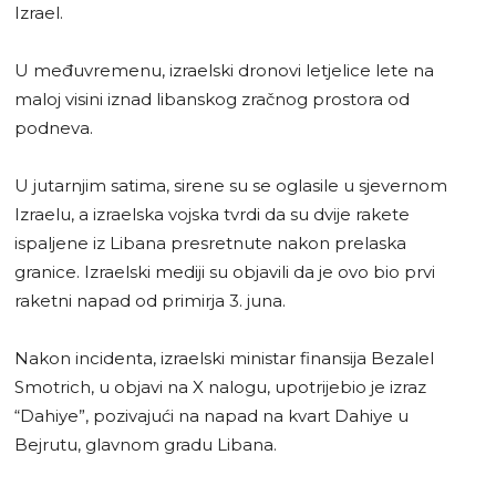
Izrael.
U međuvremenu, izraelski dronovi letjelice lete na
maloj visini iznad libanskog zračnog prostora od
podneva.
U jutarnjim satima, sirene su se oglasile u sjevernom
Izraelu, a izraelska vojska tvrdi da su dvije rakete
ispaljene iz Libana presretnute nakon prelaska
granice. Izraelski mediji su objavili da je ovo bio prvi
raketni napad od primirja 3. juna.
Nakon incidenta, izraelski ministar finansija Bezalel
Smotrich, u objavi na X nalogu, upotrijebio je izraz
“Dahiye”, pozivajući na napad na kvart Dahiye u
Bejrutu, glavnom gradu Libana.