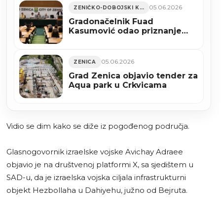
05.06.2026
ZENIČKO-DOBOJSKI KANTON
Gradonačelnik Fuad
Kasumović odao priznanje
izvrsnosti: Nagrađeno 129
najboljih maturanata (FOTO)
05.06.2026
ZENICA
Grad Zenica objavio tender za
Aqua park u Crkvicama
Vidio se dim kako se diže iz pogođenog područja.
Glasnogovornik izraelske vojske Avichay Adraee
objavio je na društvenoj platformi X, sa sjedištem u
SAD-u, da je izraelska vojska ciljala infrastrukturni
objekt Hezbollaha u Dahiyehu, južno od Bejruta.