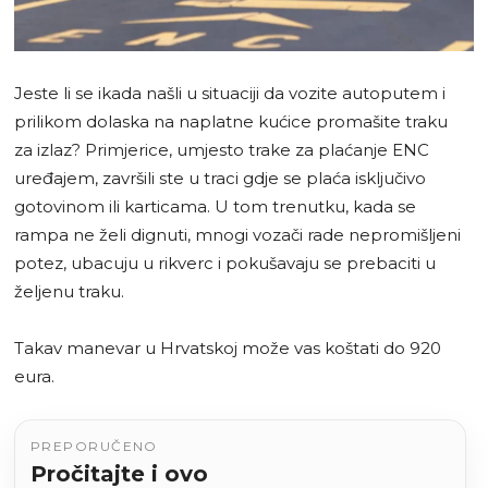
Jeste li se ikada našli u situaciji da vozite autoputem i
prilikom dolaska na naplatne kućice promašite traku
za izlaz? Primjerice, umjesto trake za plaćanje ENC
uređajem, završili ste u traci gdje se plaća isključivo
gotovinom ili karticama. U tom trenutku, kada se
rampa ne želi dignuti, mnogi vozači rade nepromišljeni
potez, ubacuju u rikverc i pokušavaju se prebaciti u
željenu traku.
Takav manevar u Hrvatskoj može vas koštati do 920
eura.
PREPORUČENO
Pročitajte i ovo