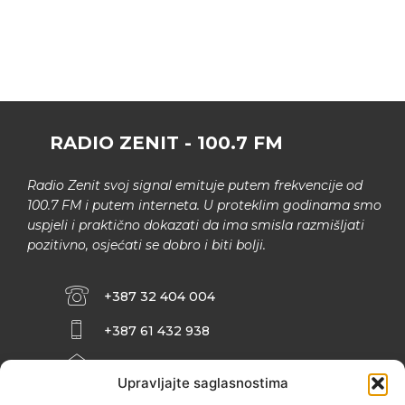
RADIO ZENIT - 100.7 FM
Radio Zenit svoj signal emituje putem frekvencije od
100.7 FM i putem interneta. U proteklim godinama smo
uspjeli i praktično dokazati da ima smisla razmišljati
pozitivno, osjećati se dobro i biti bolji.
+387 32 404 004
+387 61 432 938
INFO@ZENIT.BA
Upravljajte saglasnostima
HUSEINA KULENOVIĆA BR. 2 (RK