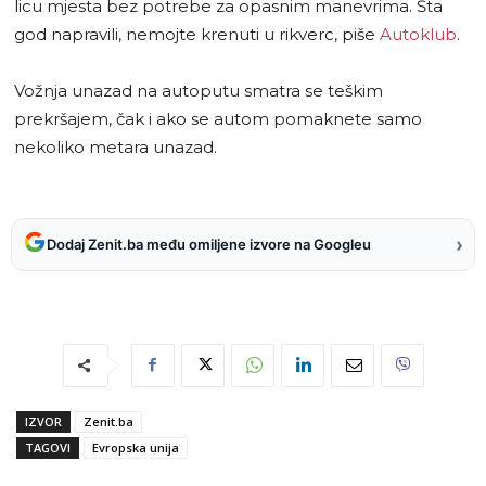
licu mjesta bez potrebe za opasnim manevrima. Šta
god napravili, nemojte krenuti u rikverc, piše
Autoklub
.
Vožnja unazad na autoputu smatra se teškim
prekršajem, čak i ako se autom pomaknete samo
nekoliko metara unazad.
›
Dodaj Zenit.ba među omiljene izvore na Googleu
IZVOR
Zenit.ba
TAGOVI
Evropska unija