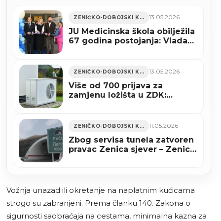
13.05.2026
ZENIČKO-DOBOJSKI KANTON
JU Medicinska škola obilježila
67 godina postojanja: Vlada
ZDK uložila u infrastrukturu
dodatnih 415.000 KM (FOTO)
13.05.2026
ZENIČKO-DOBOJSKI KANTON
Više od 700 prijava za
zamjenu ložišta u ZDK:
Toplotne pumpe među
najtraženijim rješenjima
11.05.2026
ZENIČKO-DOBOJSKI KANTON
Zbog servisa tunela zatvoren
pravac Zenica sjever – Zenica
jug na A-1
Vožnja unazad ili okretanje na naplatnim kućicama
strogo su zabranjeni. Prema članku 140. Zakona o
sigurnosti saobraćaja na cestama, minimalna kazna za