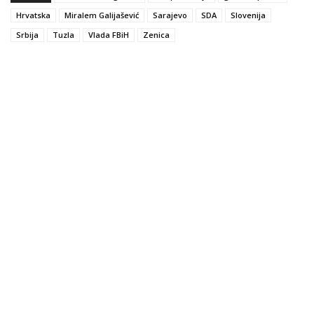
Hrvatska
Miralem Galijašević
Sarajevo
SDA
Slovenija
Srbija
Tuzla
Vlada FBiH
Zenica