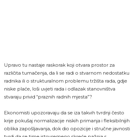
Upravo tu nastaje raskorak koji otvara prostor za
različita tumačenja, da li se radi o stvarnom nedostatku
radnika ili o strukturalnom problemu tržišta rada, gdje
niske plaće, loši uvjeti rada i odlazak stanovništva
stvaraju privid “praznih radnih mjesta”?
Ekonomisti upozoravaju da se iza takvih tvrdnji često
krije pokušaj normalizacije niskih primanja i fleksibilnijih
oblika zapošljavanja, dok dio opozicije i stručne javnosti
tvrdi da se time istovremeno skreće pažnja s