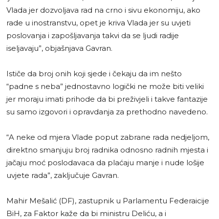
Vlada jer dozvoljava rad na crno i sivu ekonomiju, ako
rade u inostranstvu, opet je kriva Vlada jer su uvjeti
poslovanja i zapošljavanja takvi da se ljudi radije
iseljavaju”, objašnjava Gavran.
Ističe da broj onih koji sjede i čekaju da im nešto
“padne s neba” jednostavno logički ne može biti veliki
jer moraju imati prihode da bi preživjeli i takve fantazije
su samo izgovori i opravdanja za prethodno navedeno.
“A neke od mjera Vlade poput zabrane rada nedjeljom,
direktno smanjuju broj radnika odnosno radnih mjesta i
jačaju moć poslodavaca da plaćaju manje i nude lošije
uvjete rada”, zaključuje Gavran.
Mahir Mešalić (DF), zastupnik u Parlamentu Federaicije
BiH, za Faktor kaže da bi ministru Deliću, a i