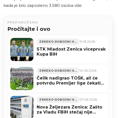
kada je bilo zaposleno 3.580 osoba više.
PREPORUČENO
Pročitajte i ovo
11.05.2026
ZENIČKO-DOBOJSKI KANTON
STK Mladost Zenica viceprvak
Kupa BiH
10.05.2026
ZENIČKO-DOBOJSKI KANTON
Čelik nadigrao TOŠK, ali će
potvrdu Premijer lige čekati
još najmanje jedno kolo
(VIDEO)
07.05.2026
ZENIČKO-DOBOJSKI KANTON
Nova Željezara Zenica: Zašto
za Vladu FBiH stečaj nije
opcija?