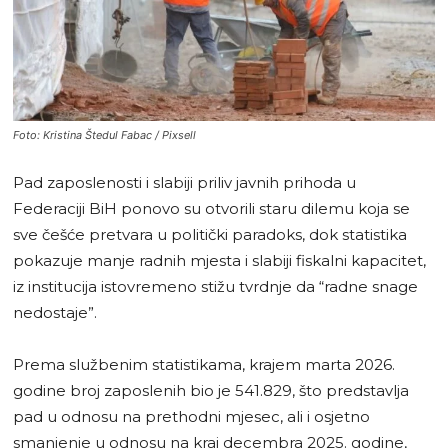
Foto: Kristina Štedul Fabac / Pixsell
Pad zaposlenosti i slabiji priliv javnih prihoda u
Federaciji BiH ponovo su otvorili staru dilemu koja se
sve češće pretvara u politički paradoks, dok statistika
pokazuje manje radnih mjesta i slabiji fiskalni kapacitet,
iz institucija istovremeno stižu tvrdnje da “radne snage
nedostaje”.
Prema službenim statistikama, krajem marta 2026.
godine broj zaposlenih bio je 541.829, što predstavlja
pad u odnosu na prethodni mjesec, ali i osjetno
smanjenje u odnosu na kraj decembra 2025. godine,