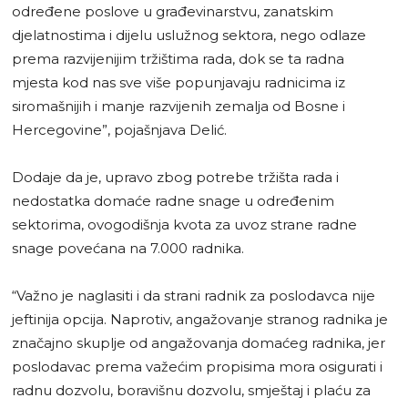
određene poslove u građevinarstvu, zanatskim
djelatnostima i dijelu uslužnog sektora, nego odlaze
prema razvijenijim tržištima rada, dok se ta radna
mjesta kod nas sve više popunjavaju radnicima iz
siromašnijih i manje razvijenih zemalja od Bosne i
Hercegovine”, pojašnjava Delić.
Dodaje da je, upravo zbog potrebe tržišta rada i
nedostatka domaće radne snage u određenim
sektorima, ovogodišnja kvota za uvoz strane radne
snage povećana na 7.000 radnika.
“Važno je naglasiti i da strani radnik za poslodavca nije
jeftinija opcija. Naprotiv, angažovanje stranog radnika je
značajno skuplje od angažovanja domaćeg radnika, jer
poslodavac prema važećim propisima mora osigurati i
radnu dozvolu, boravišnu dozvolu, smještaj i plaću za