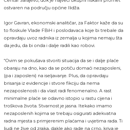
Centar Sarajevo, dok je najveći ukupni fiskalni promet
ostvaren na području općine Ilidža.
Igor Gavran, ekonomski analitičar, za Faktor kaže da su
to floskule Vlade FBiH i poslodavaca koje bi trebale da
opravdaju uvoz radnika iz zemalja u kojima nemaju šta
da jedu, da bi onda i dalje radili kao robovi.
“Ovim se pokušava stvoriti situacija da se i dalje plaće
obaraju na dno, kao da se potiču domaći nezaposleni,
(pa i zaposleni) na iseljavanje. Plus, da opravdaju
brisanja iz evidencije i stvore fikciju da nema
nezaposlenosti i da vlast radi fenomenalno. A rast
minimalne plaće se odavno istopio u rastu cijena i
troškova života. Stvarnost je jasna. Itekako imamo
nezaposlenih kojima se trebaju osigurati adekvatna
radna mjesta s primjerenim plaćama i uvjetima rada. Ti
ljudi ne žive od zraka, dakle ako rade na crno, kriva je