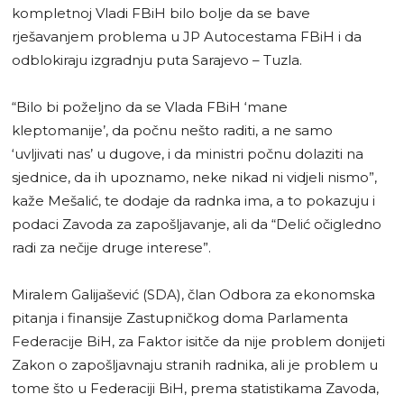
kompletnoj Vladi FBiH bilo bolje da se bave
rješavanjem problema u JP Autocestama FBiH i da
odblokiraju izgradnju puta Sarajevo – Tuzla.
“Bilo bi poželjno da se Vlada FBiH ‘mane
kleptomanije’, da počnu nešto raditi, a ne samo
‘uvljivati nas’ u dugove, i da ministri počnu dolaziti na
sjednice, da ih upoznamo, neke nikad ni vidjeli nismo”,
kaže Mešalić, te dodaje da radnka ima, a to pokazuju i
podaci Zavoda za zapošljavanje, ali da “Delić očigledno
radi za nečije druge interese”.
Miralem Galijašević (SDA), član Odbora za ekonomska
pitanja i finansije Zastupničkog doma Parlamenta
Federacije BiH, za Faktor isitče da nije problem donijeti
Zakon o zapošljavnaju stranih radnika, ali je problem u
tome što u Federaciji BiH, prema statistikama Zavoda,