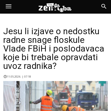
Jesu li izjave o nedostku
radne snage floskule
Vlade FBiH i poslodavaca
koje bi trebale opravdati
uvoz radnika?
11.05.2026. | 07:18