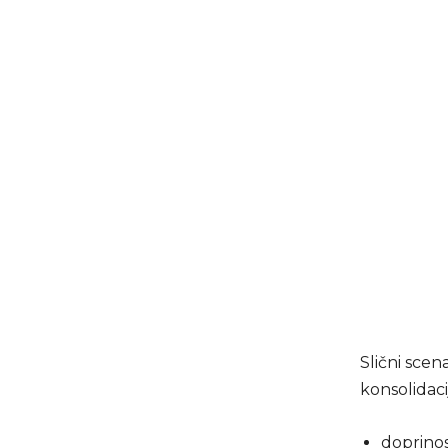
Slični scen
konsolidaci
doprinos