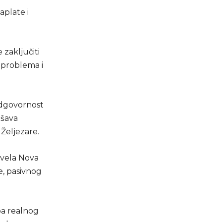
aplate i
 zaključiti
e problema i
odgovornost
ušava
Željezare.
izvela Nova
e, pasivnog
ba realnog