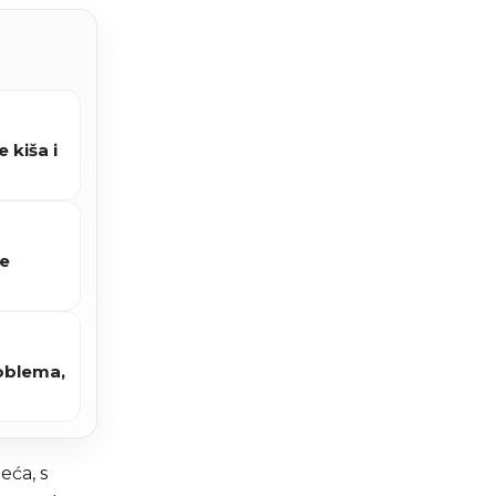
 kiša i
ne
roblema,
eća, s