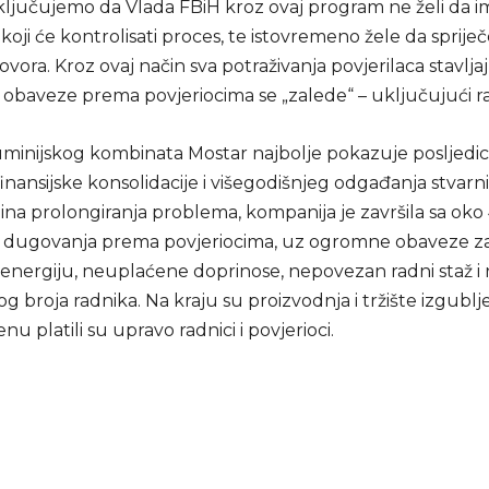
ljučujemo da Vlada FBiH kroz ovaj program ne želi da 
koji će kontrolisati proces, te istovremeno žele da sprije
vora. Kroz ovaj način sva potraživanja povjerilaca stavlja
, obaveze prema povjeriocima se „zalede“ – uključujući r
uminijskog kombinata Mostar najbolje pokazuje posljedi
nansijske konsolidacije i višegodišnjeg odgađanja stvarni
na prolongiranja problema, kompanija je završila sa oko
 dugovanja prema povjeriocima, uz ogromne obaveze z
 energiju, neuplaćene doprinose, nepovezan radni staž i 
og broja radnika. Na kraju su proizvodnja i tržište izgublje
nu platili su upravo radnici i povjerioci.