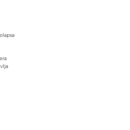
kolapsa
era
vlja