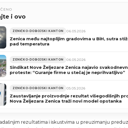
UČENO
jte i ovo
06.05.2026
ZENIČKO-DOBOJSKI KANTON
Zenica među najtoplijim gradovima u BiH, sutra stiže
pad temperatura
06.05.2026
ZENIČKO-DOBOJSKI KANTON
Sindikat Nove Željezare Zenica najavio svakodnev
proteste: “Guranje firme u stečaj je neprihvatljivo”
05.05.2026
ZENIČKO-DOBOJSKI KANTON
Zaustavljanje proizvodnje rezultat višegodišnjih p
Nova Željezara Zenica traži novi model opstanka
dašnjim rezultatima i iskustvima u preuzimanju preduz