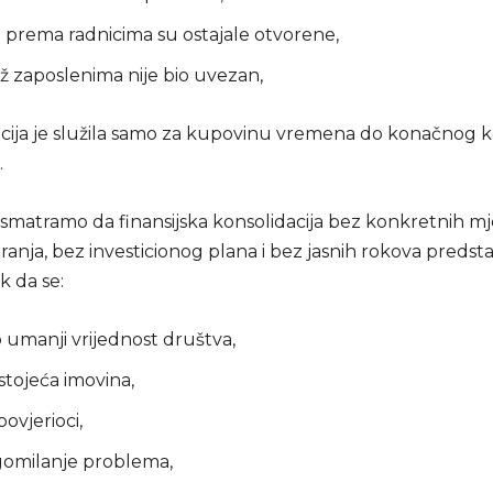
prema radnicima su ostajale otvorene,
až zaposlenima nije bio uvezan,
acija je služila samo za kupovinu vremena do konačnog 
.
smatramo da finansijska konsolidacija bez konkretnih mj
ranja, bez investicionog plana i bez jasnih rokova predsta
ik da se:
umanji vrijednost društva,
ostojeća imovina,
ovjerioci,
gomilanje problema,