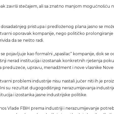
 ipak završi stečajem, ali sa znatno manjom mogućnošću n
z dosadašnjeg pristupa i predloženog plana jasno se može
e stvarni oporavak kompanije, nego političko prolongiranj
rivida da se nešto radi.
se pojavljuje kao formalni „spasilac“ kompanije, dok se 
šnji nerad institucija i izostanak konkretnih rješenja pok
na preduzeće, upravu, menadžment i nove vlasnike Nove 
varni problemi industrije nisu nastali jučer niti ih je pro
 Oni su rezultat dugogodišnjeg nerazumijevanja industrij
tucija i izostanka jasne industrijske politike.
nos Vlade FBiH prema industriji i nerazumijevanje potre