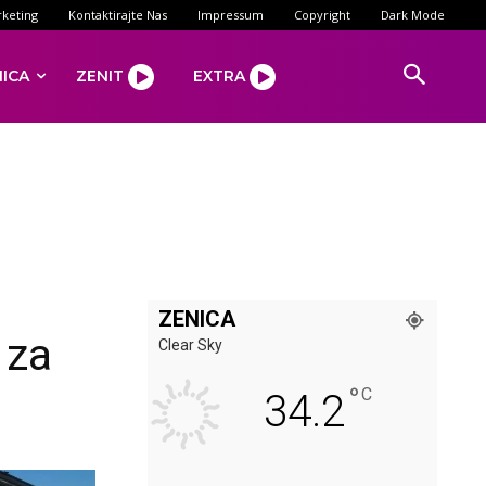
keting
Kontaktirajte Nas
Impressum
Copyright
Dark Mode
NICA
ZENIT
EXTRA
ZENICA
 za
Clear Sky
°
C
34.2