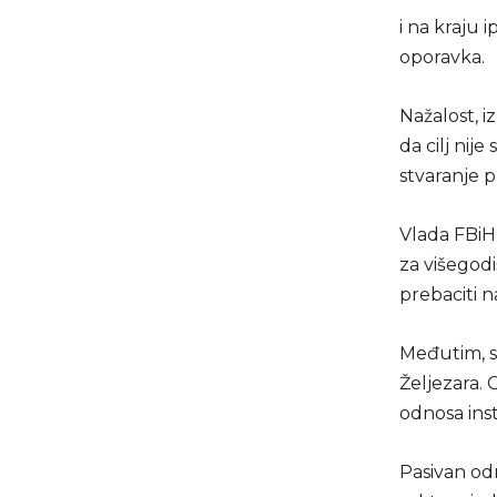
i na kraju
oporavka.
Nažalost, i
da cilj nij
stvaranje p
Vlada FBiH 
za višegodi
prebaciti 
Međutim, st
Željezara.
odnosa insti
Pasivan od