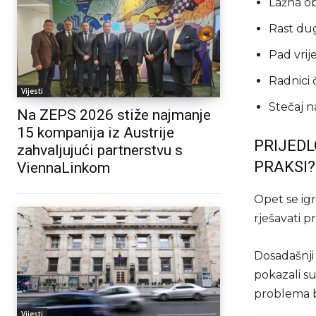
Lažna o
Rast du
Pad vrij
Radnici 
Vijesti
Stečaj n
Na ZEPS 2026 stiže najmanje
15 kompanija iz Austrije
PRIJEDL
zahvaljujući partnerstvu s
PRAKSI?
ViennaLinkom
Opet se ig
rješavati 
Dosadašnji 
pokazali su
problema b
Vijesti