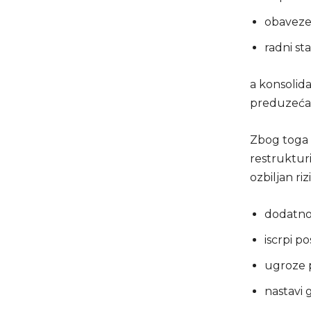
obaveze 
radni st
a konsolid
preduzeća
Zbog toga 
restrukturi
ozbiljan riz
dodatno 
iscrpi p
ugroze p
nastavi 