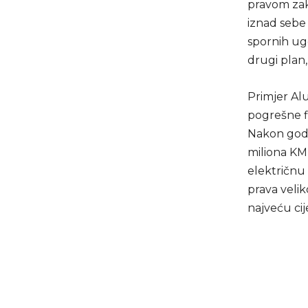
pravom zak
iznad sebe 
spornih ugo
drugi plan
Primjer Al
pogrešne fi
Nakon godi
miliona KM
električnu
prava velik
najveću cije