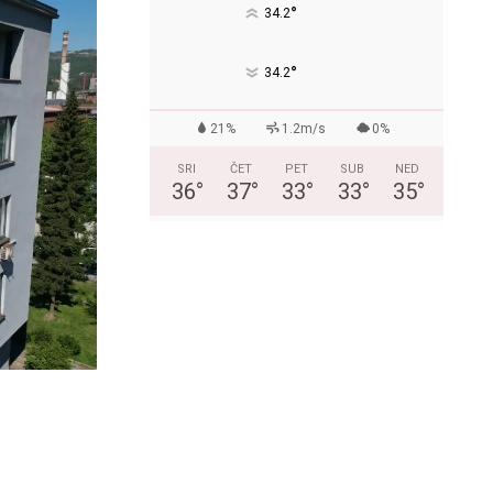
°
34.2
°
34.2
21%
1.2m/s
0%
SRI
ČET
PET
SUB
NED
36
°
37
°
33
°
33
°
35
°