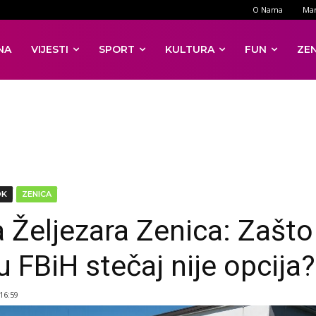
O Nama
Mar
NA
VIJESTI
SPORT
KULTURA
FUN
ZE
DK
ZENICA
 Željezara Zenica: Zašto
u FBiH stečaj nije opcija?
 16:59