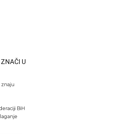
 ZNAČI U
e znaju
eraciji BiH
dlaganje