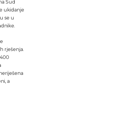
ima Sud
če ukidanje
ju se u
adnike.
ce
h rješenja.
 400
a
neriješena
ni, a