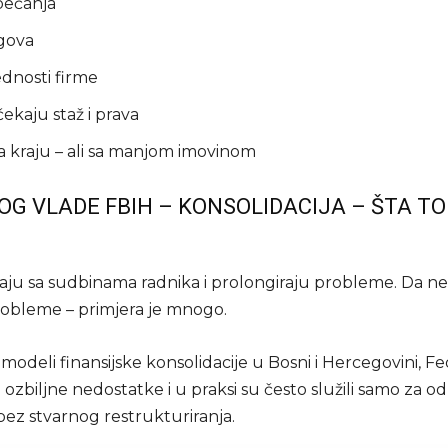
bećanja
gova
ednosti firme
čekaju staž i prava
a kraju – ali sa manjom imovinom
OG VLADE FBIH – KONSOLIDACIJA – ŠTA TO
raju sa sudbinama radnika i prolongiraju probleme. Da n
probleme – primjera je mnogo.
modeli finansijske konsolidacije u Bosni i Hercegovini, Fed
 ozbiljne nedostatke i u praksi su često služili samo za o
ez stvarnog restrukturiranja.