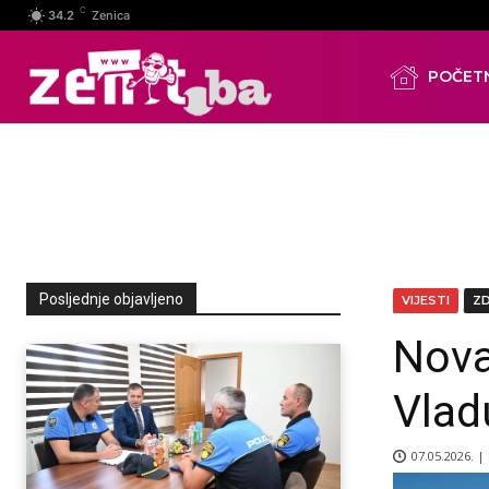
C
34.2
Zenica
POČET
Posljednje objavljeno
VIJESTI
Z
Nova
Vlad
07.05.2026. |