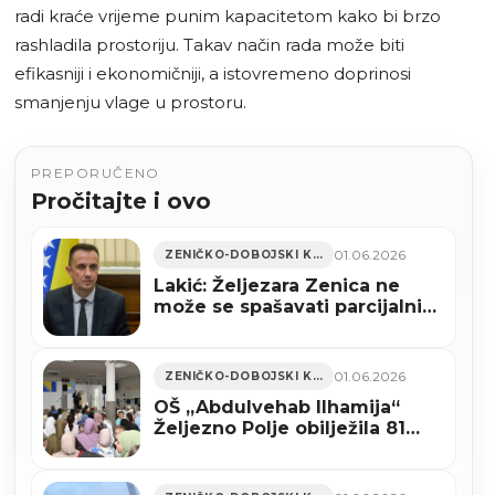
radi kraće vrijeme punim kapacitetom kako bi brzo
rashladila prostoriju. Takav način rada može biti
efikasniji i ekonomičniji, a istovremeno doprinosi
smanjenju vlage u prostoru.
PREPORUČENO
Pročitajte i ovo
01.06.2026
ZENIČKO-DOBOJSKI KANTON
Lakić: Željezara Zenica ne
može se spašavati parcijalnim
zakupom, već cjelovitim
institucionalnim rješenjem
01.06.2026
ZENIČKO-DOBOJSKI KANTON
OŠ „Abdulvehab Ilhamija“
Željezno Polje obilježila 81
godinu rada