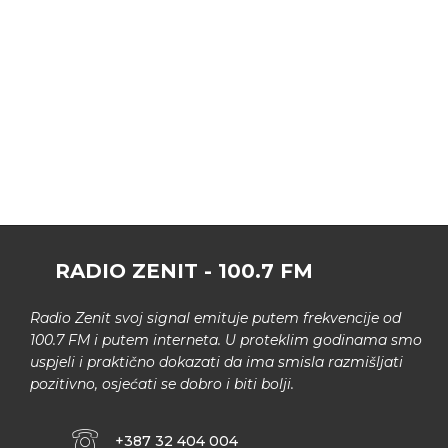
RADIO ZENIT - 100.7 FM
Radio Zenit svoj signal emituje putem frekvencije od
100.7 FM i putem interneta. U proteklim godinama smo
uspjeli i praktično dokazati da ima smisla razmišljati
pozitivno, osjećati se dobro i biti bolji.
+387 32 404 004