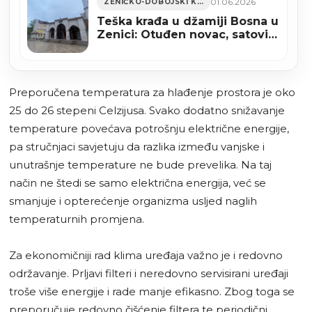
01.06.2026
ZENIČKO-DOBOJSKI KANTON
Teška krađa u džamiji Bosna u
Zenici: Otuđen novac, satovi i
dio videonadzora
Preporučena temperatura za hlađenje prostora je oko
25 do 26 stepeni Celzijusa. Svako dodatno snižavanje
temperature povećava potrošnju električne energije,
pa stručnjaci savjetuju da razlika između vanjske i
unutrašnje temperature ne bude prevelika. Na taj
način ne štedi se samo električna energija, već se
smanjuje i opterećenje organizma usljed naglih
temperaturnih promjena.
Za ekonomičniji rad klima uređaja važno je i redovno
održavanje. Prljavi filteri i neredovno servisirani uređaji
troše više energije i rade manje efikasno. Zbog toga se
preporučuje redovno čišćenje filtera te periodični