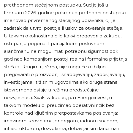
prethodnom stečajnom postupku. Sud je još u
februaru 2026. godine pokrenuo prethodni postupak i
imenovao privremenog stečajnog upravnika, čiji je
zadatak da utvrdi postoje li uslovi za otvaranje stečaja.
U takvim okolnostima bilo kakvi pregovori o zakupu,
ustupanju pogona ili parcijalnom poslovnom
aranžmanu ne mogu imati potrebnu sigurnost dok
god nad kompanijom postoji realna i formalna prijetnja
stečaja. Drugim riječima, nije moguće ozbiljno
pregovarati o proizvodnji, snabdijevanju, zapošljavanju,
investicijama i tržišnim ugovorima ako druga strana
istovremeno ostaje u režimu predstečajne
neizvjesnosti. Svaki zakupac, pa i Energoinvest, u
takvom modelu bi preuzimao operativni rizik bez
kontrole nad ključnim pretpostavkama poslovanja:
imovinom, sirovinama, energijom, radnom snagom,
infrastrukturom, dozvolama, dobavljačkim lancima i