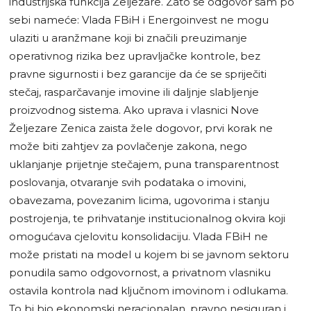
industrijska funkcija Željezare. Zato se odgovor sam po
sebi nameće: Vlada FBiH i Energoinvest ne mogu
ulaziti u aranžmane koji bi značili preuzimanje
operativnog rizika bez upravljačke kontrole, bez
pravne sigurnosti i bez garancije da će se spriječiti
stečaj, rasparčavanje imovine ili daljnje slabljenje
proizvodnog sistema. Ako uprava i vlasnici Nove
Željezare Zenica zaista žele dogovor, prvi korak ne
može biti zahtjev za povlačenje zakona, nego
uklanjanje prijetnje stečajem, puna transparentnost
poslovanja, otvaranje svih podataka o imovini,
obavezama, povezanim licima, ugovorima i stanju
postrojenja, te prihvatanje institucionalnog okvira koji
omogućava cjelovitu konsolidaciju. Vlada FBiH ne
može pristati na model u kojem bi se javnom sektoru
ponudila samo odgovornost, a privatnom vlasniku
ostavila kontrola nad ključnom imovinom i odlukama.
To bi bio ekonomski neracionalan, pravno nesiguran i