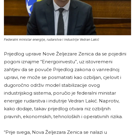
Federalni ministar energije, rudarstva i industrije Vedran Lakić
Prijedlog uprave Nove Željezare Zenica da se pojedini
pogoni iznajme “Energoinvestu”, uz istovremeni
zahtjev da se povuče Prijedlog zakona o vanrednoj
upravi, ne može se posmatrati kao ozbiljan, cjelovit i
dugoročno održiv model stabilizacije ovog
industrijskog sistema, poručio je federalni ministar
energije rudarstva i indutrije Vedran Lakić. Naprotiv,
kako dodaje, takav prijedlog otvara niz ozbiljnih
pravnih, ekonomskih, tehnoloških i operativnih rizika.
“Prije svega, Nova Željezara Zenica se nalazi u