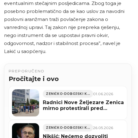
eventualnim stečajnim posljedicama. Zbog toga je
posebno problematično da se kao uslov za navodni
poslovni aranžman traži povlačenje zakona o
vanrednoj upravi. Taj zakon nije prepreka rješenju,
nego instrument da se uspostavi pravni okvir,
odgovornost, nadzor i stabilnost procesa”, navel je
Lakić u saopćenju.
PREPORUČENO
Pročitajte i ovo
01.06.2026
ZENIČKO-DOBOJSKI KANTON
Radnici Nove Željezare Zenica
mirno protestirali pred
zgradom Uprave
26.05.2026
ZENIČKO-DOBOJSKI KANTON
Nikšić: Nećemo dozvoliti