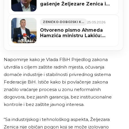
gašenje Željezare Zenica i
gubitak radnih mjesta
25.05.2026
ZENIČKO-DOBOJSKI KANTON
Otvoreno pismo Ahmeda
Hamzića ministru Lakiću:
“Prespavali ste probleme u
Željezari Zenica”
Napominje kako je Vlada FBiH Prijedlog zakona
utvrdila s ciljem zaštite radnih mjesta, očuvanja
domaće industrije i stabilnosti privrednog sistema
Federacije BiH. Ističe kako bi povlačenje zakona
značilo vraćanje procesa u zonu neformalnih
dogovora, bez jasnih garancija, bez institucionalne
kontrole i bez zaštite javnog interesa.
“Sa industrijskog i tehnološkog aspekta, Željezara
Zenica nije običan pogon koji se može izolovano