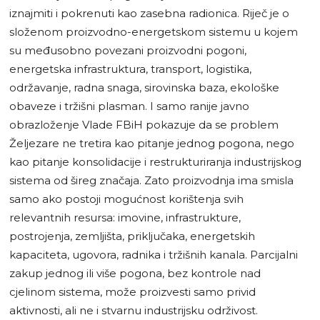
iznajmiti i pokrenuti kao zasebna radionica. Riječ je o
složenom proizvodno-energetskom sistemu u kojem
su međusobno povezani proizvodni pogoni,
energetska infrastruktura, transport, logistika,
održavanje, radna snaga, sirovinska baza, ekološke
obaveze i tržišni plasman. I samo ranije javno
obrazloženje Vlade FBiH pokazuje da se problem
Željezare ne tretira kao pitanje jednog pogona, nego
kao pitanje konsolidacije i restrukturiranja industrijskog
sistema od šireg značaja. Zato proizvodnja ima smisla
samo ako postoji mogućnost korištenja svih
relevantnih resursa: imovine, infrastrukture,
postrojenja, zemljišta, priključaka, energetskih
kapaciteta, ugovora, radnika i tržišnih kanala. Parcijalni
zakup jednog ili više pogona, bez kontrole nad
cjelinom sistema, može proizvesti samo privid
aktivnosti, ali ne i stvarnu industrijsku održivost.