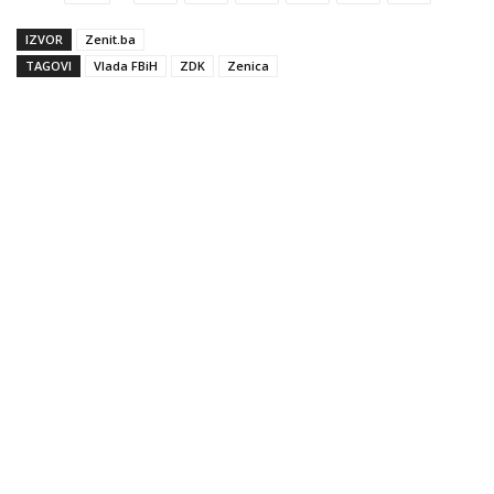
IZVOR
Zenit.ba
TAGOVI
Vlada FBiH
ZDK
Zenica