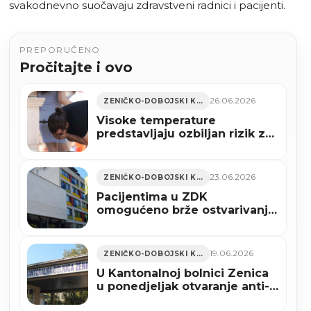
svakodnevno suočavaju zdravstveni radnici i pacijenti.
PREPORUČENO
Pročitajte i ovo
26.06.2026
ZENIČKO-DOBOJSKI KANTON
Visoke temperature
predstavljaju ozbiljan rizik za
zdravlje
23.06.2026
ZENIČKO-DOBOJSKI KANTON
Pacijentima u ZDK
omogućeno brže ostvarivanje
deficitarnih zdravstvenih
usluga
19.06.2026
ZENIČKO-DOBOJSKI KANTON
U Kantonalnoj bolnici Zenica
u ponedjeljak otvaranje anti-
stres kutka za žene i djecu