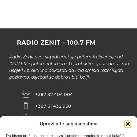
RADIO ZENIT - 100.7 FM
Radio Zenit svoj signal emituje putem frekvencije od
100.7 FM i putem interneta. U proteklim godinama smo
uspjeli i praktično dokazati da ima smisla razmišljati
pozitivno, osjećati se dobro i biti bolji.
+387 32 404 004
+387 61 432 938
INFO@ZENIT.BA
Upravljajte saglasnostima
HUSEINA KULENOVIĆA BR. 2 (RK
ZENIČANKA, 3. SPRAT), 72000 ZENICA
Da bismo pružili najbolje iskustvo, koristimo tehnologije poput kolačića