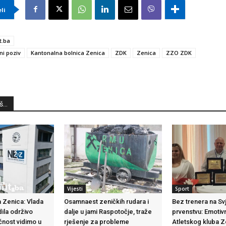
eli
t.ba
ni poziv
Kantonalna bolnica Zenica
ZDK
Zenica
ZZO ZDK
...
Vijesti
Sport
 Zenica: Vlada
Osamnaest zeničkih rudara i
Bez trenera na S
dila održivo
dalje u jami Raspotočje, traže
prvenstvu: Emotiv
ćnost vidimo u
rješenje za probleme
Atletskog kluba 