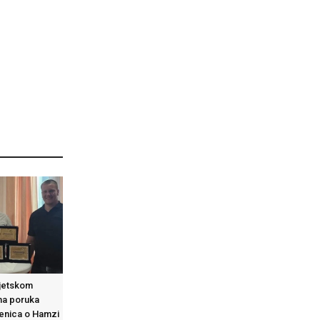
vjetskom
na poruka
Zenica o Hamzi