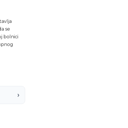
avlja
da se
j bolnici
kupnog
›