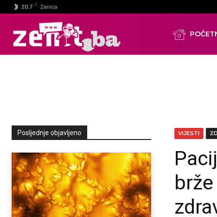
C
20.7
Zenica
POČET
Posljednje objavljeno
VIJESTI
Z
Paci
brže
zdra