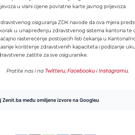
ijevoza u visini cijene povratne karte javnog prijevoza.
zdravstvenog osiguranja ZDK navode da ova mjera predst
skorak u unapređenju zdravstvenog sistema kantona te 
čajno rasterećenje postojećih listi čekanja u Kantonalno
kasnije korištenje zdravstvenih kapaciteta i podizanje u
dravstvene zaštite za sve osiguranike.
Pratite nas i na
Twitteru
,
Facebooku
i
Instagramu
.
 Zenit.ba među omiljene izvore na Googleu