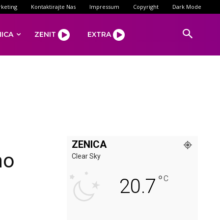
keting
Kontaktirajte Nas
Impressum
Copyright
Dark Mode
NICA
ZENIT
EXTRA
ZENICA
no
Clear Sky
°
C
20.7