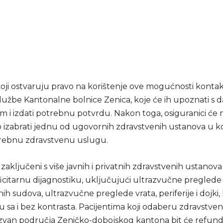
koji ostvaruju pravo na korištenje ove mogućnosti kontak
lužbe Kantonalne bolnice Zenica, koje će ih upoznati s 
 i izdati potrebnu potvrdu. Nakon toga, osiguranici će 
 izabrati jednu od ugovornih zdravstvenih ustanova u ko
trebnu zdravstvenu uslugu.
zaključeni s više javnih i privatnih zdravstvenih ustanova
icitarnu dijagnostiku, uključujući ultrazvučne preglede 
ih sudova, ultrazvučne preglede vrata, periferije i dojki, 
u sa i bez kontrasta. Pacijentima koji odaberu zdravstve
zvan područja Zeničko-dobojskog kantona bit će refundir