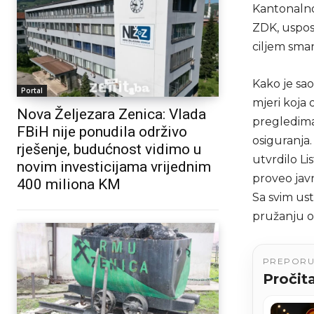
Kantonalno
ZDK, uspost
ciljem sman
Kako je sa
Portal
mjeri koja
Nova Željezara Zenica: Vlada
pregledima
FBiH nije ponudila održivo
osiguranja
rješenje, budućnost vidimo u
utvrdilo Li
novim investicijama vrijednim
proveo jav
400 miliona KM
Sa svim ust
pružanju o
PREPOR
Pročita