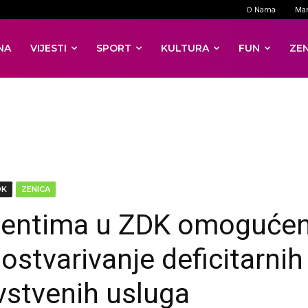
O Nama
Mar
NA
VIJESTI
SPORT
KULTURA
FUN
ZE
DK
ZENICA
jentima u ZDK omoguće
 ostvarivanje deficitarnih
vstvenih usluga