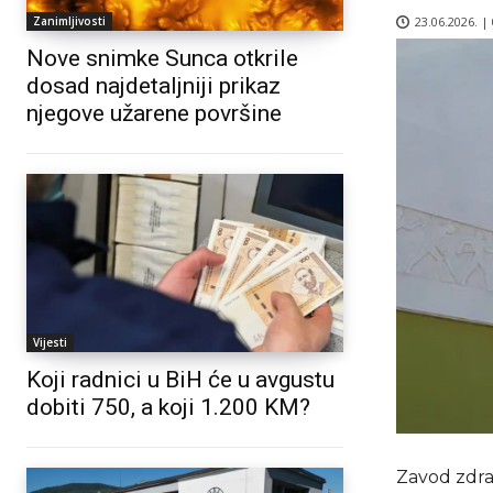
23.06.2026. |
Zanimljivosti
Nove snimke Sunca otkrile
dosad najdetaljniji prikaz
njegove užarene površine
Vijesti
Koji radnici u BiH će u avgustu
dobiti 750, a koji 1.200 KM?
Zavod zdra