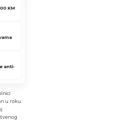
.600 KM
tvama
e anti-
lnici
an u roku
j
vstvenog