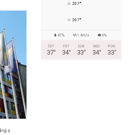
°
20.7
°
20.7
47%
1.4m/s
0%
ČET
PET
SUB
NED
PON
37
°
34
°
33
°
34
°
33
°
ji s