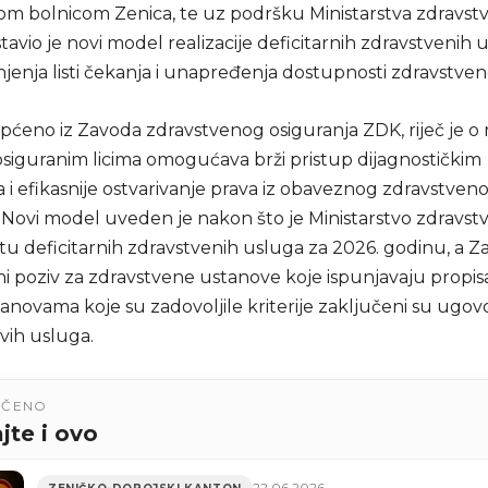
m bolnicom Zenica, te uz podršku Ministarstva zdravstv
avio je novi model realizacije deficitarnih zdravstvenih 
jenja listi čekanja i unapređenja dostupnosti zdravstvene
općeno iz Zavoda zdravstvenog osiguranja ZDK, riječ je o
 osiguranim licima omogućava brži pristup dijagnostičkim
 i efikasnije ostvarivanje prava iz obaveznog zdravstven
. Novi model uveden je nakon što je Ministarstvo zdravs
stu deficitarnih zdravstvenih usluga za 2026. godinu, a 
ni poziv za zdravstvene ustanove koje ispunjavaju propis
anovama koje su zadovoljile kriterije zaključeni su ugovo
vih usluga.
UČENO
jte i ovo
22.06.2026