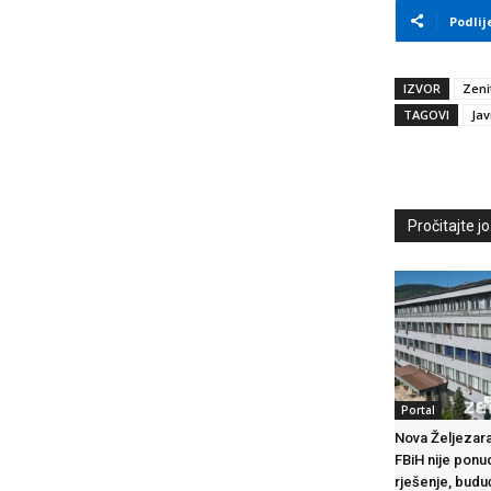
Podlij
IZVOR
Zeni
TAGOVI
Jav
Pročitajte još
Portal
Nova Željezara
FBiH nije ponu
rješenje, budu