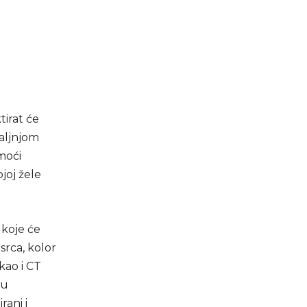
tirat će
daljnjom
moći
joj žele
 koje će
srca, kolor
kao i CT
nu
ani i