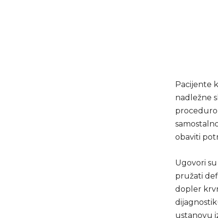
Pacijente 
nadležne s
procedurom
samostalno
obaviti po
Ugovori su 
pružati def
dopler krvn
dijagnostik
ustanovu i