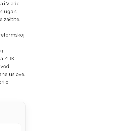
a i Vlade
usluga s
 zaštite.
 reformskoj
og
tva ZDK
Zavod
ane uslove.
ri o