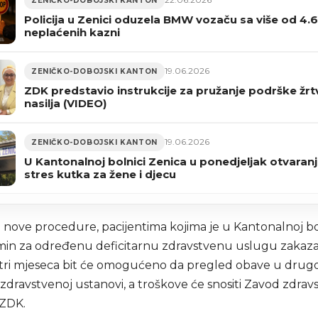
ZENIČKO-DOBOJSKI KANTON
Policija u Zenici oduzela BMW vozaču sa više od 4
neplaćenih kazni
19.06.2026
ZENIČKO-DOBOJSKI KANTON
ZDK predstavio instrukcije za pružanje podrške žr
nasilja (VIDEO)
19.06.2026
ZENIČKO-DOBOJSKI KANTON
U Kantonalnoj bolnici Zenica u ponedjeljak otvaranj
stres kutka za žene i djecu
nove procedure, pacijentima kojima je u Kantonalnoj bo
min za određenu deficitarnu zdravstvenu uslugu zakaz
ri mjeseca bit će omogućeno da pregled obave u drugo
zdravstvenoj ustanovi, a troškove će snositi Zavod zdra
 ZDK.