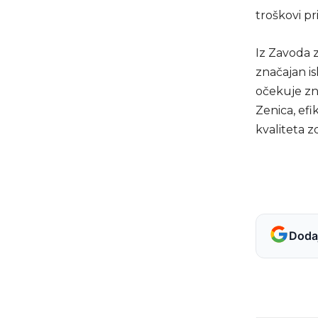
troškovi pr
Iz Zavoda 
značajan i
očekuje zna
Zenica, efi
kvaliteta z
Dodaj