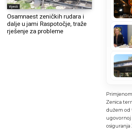
Vijesti
Osamnaest zeničkih rudara i
dalje u jami Raspotočje, traže
rješenje za probleme
Primjenom 
Zenica ter
dužem od t
ugovornoj 
osiguranja