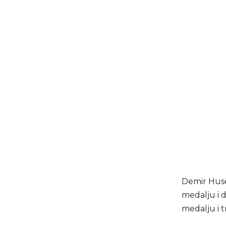
Demir Huse
medalju i 
medalju i t