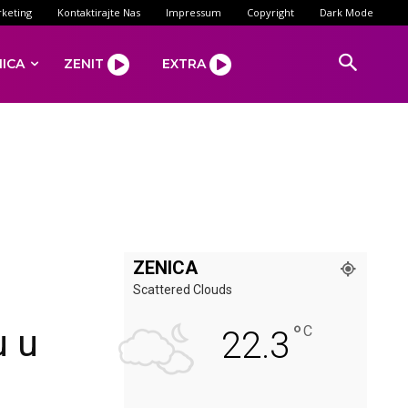
keting
Kontaktirajte Nas
Impressum
Copyright
Dark Mode
NICA
ZENIT
EXTRA
ZENICA
Scattered Clouds
°
u u
C
22.3