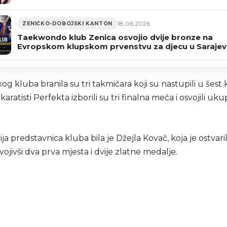
18.06.2026
ZENIČKO-DOBOJSKI KANTON
Taekwondo klub Zenica osvojio dvije bronze na
Evropskom klupskom prvenstvu za djecu u Saraje
og kluba branila su tri takmičara koji su nastupili u šest 
 karatisti Perfekta izborili su tri finalna meča i osvojili u
ja predstavnica kluba bila je Džejla Kovač, koja je ostvari
vojivši dva prva mjesta i dvije zlatne medalje.