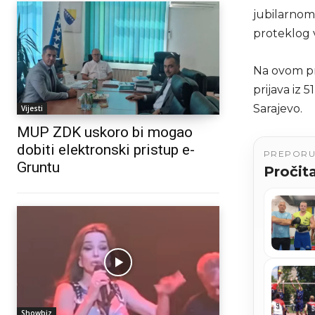
jubilarnom 
proteklog 
Na ovom pr
prijava iz 
Sarajevo.
Vijesti
MUP ZDK uskoro bi mogao
dobiti elektronski pristup e-
PREPOR
Gruntu
Pročita
Showbiz