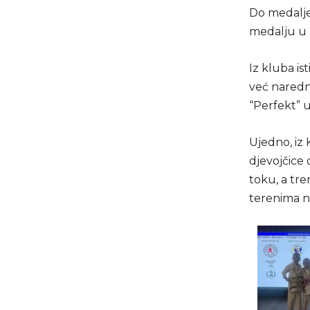
Do medalje 
medalju u k
Iz kluba is
već naredn
“Perfekt” u
Ujedno, iz
djevojčice 
toku, a tre
terenima na