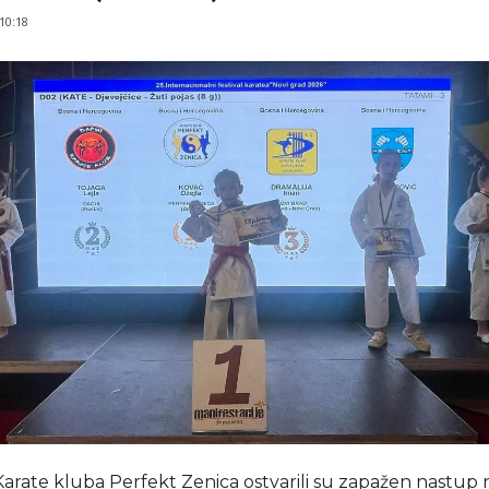
 10:18
arate kluba Perfekt Zenica ostvarili su zapažen nastup n