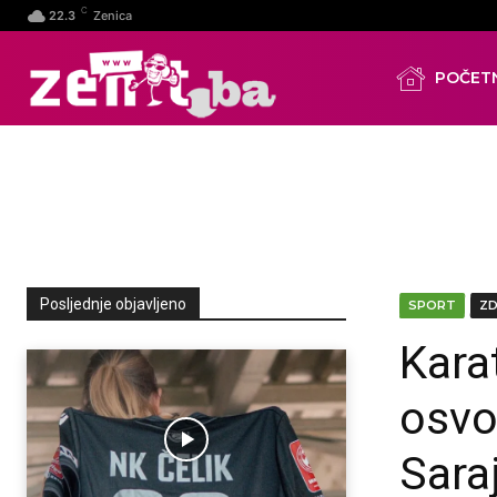
C
22.3
Zenica
POČET
Posljednje objavljeno
SPORT
Z
Kara
osvo
Sara