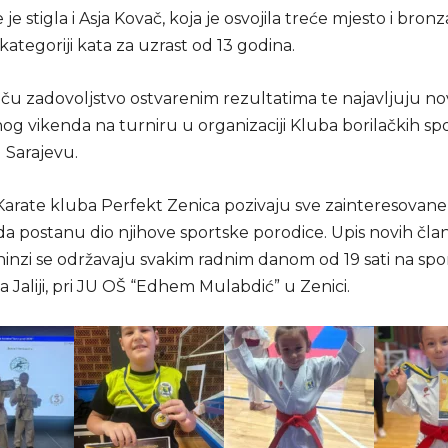
je stigla i Asja Kovač, koja je osvojila treće mjesto i bron
ategoriji kata za uzrast od 13 godina.
tiču zadovoljstvo ostvarenim rezultatima te najavljuju n
og vikenda na turniru u organizaciji Kluba borilačkih sp
 Sarajevu.
 Karate kluba Perfekt Zenica pozivaju sve zainteresovane
da postanu dio njihove sportske porodice. Upis novih čla
ninzi se održavaju svakim radnim danom od 19 sati na spo
 Jaliji, pri JU OŠ “Edhem Mulabdić” u Zenici.