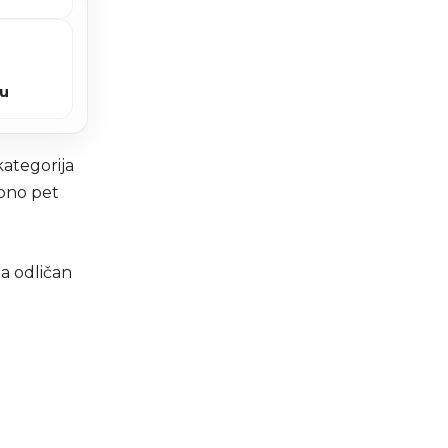
vu
kategorija
kupno pet
la odličan