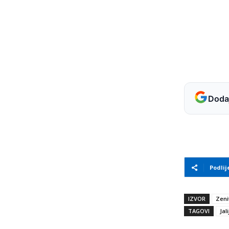
Dodaj
Podlij
IZVOR
Zeni
TAGOVI
Jali