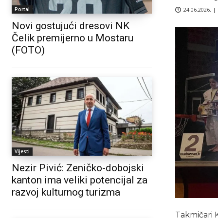
24.06.2026. |
Portal
Novi gostujući dresovi NK
Čelik premijerno u Mostaru
(FOTO)
Vijesti
Nezir Pivić: Zeničko-dobojski
kanton ima veliki potencijal za
razvoj kulturnog turizma
Takmičari K