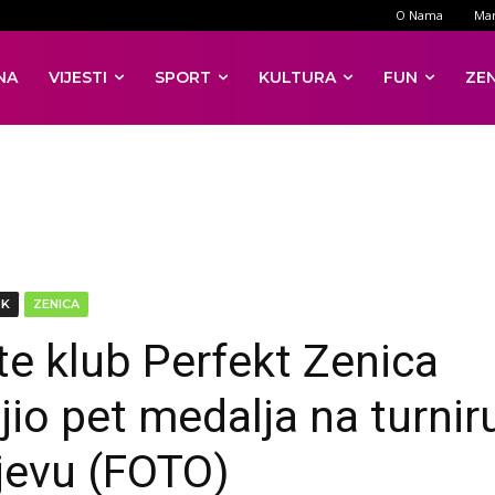
O Nama
Mar
NA
VIJESTI
SPORT
KULTURA
FUN
ZE
DK
ZENICA
te klub Perfekt Zenica
jio pet medalja na turnir
jevu (FOTO)