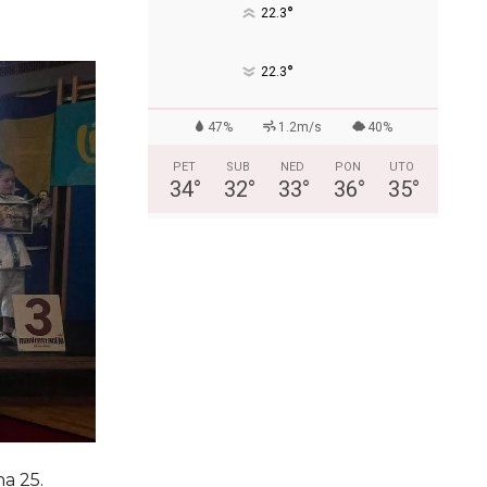
°
22.3
°
22.3
47%
1.2m/s
40%
PET
SUB
NED
PON
UTO
34
°
32
°
33
°
36
°
35
°
a 25.