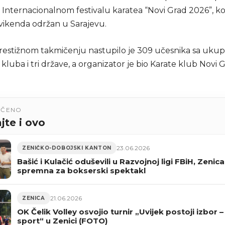
Internacionalnom festivalu karatea “Novi Grad 2026”, koj
vikenda održan u Sarajevu.
estižnom takmičenju nastupilo je 309 učesnika sa uku
51 kluba i tri države, a organizator je bio Karate klub Novi 
UČENO
jte i ovo
23.06.2026
ZENIČKO-DOBOJSKI KANTON
Bašić i Kulačić oduševili u Razvojnoj ligi FBiH, Zenica
spremna za bokserski spektakl
21.06.2026
ZENICA
OK Čelik Volley osvojio turnir „Uvijek postoji izbor – 
sport“ u Zenici (FOTO)