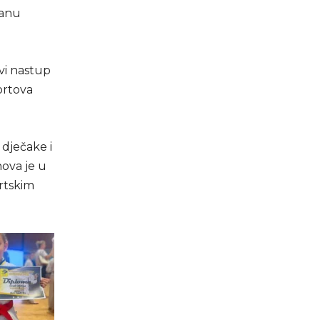
zanu
ovi nastup
ortova
 dječake i
nova je u
rtskim